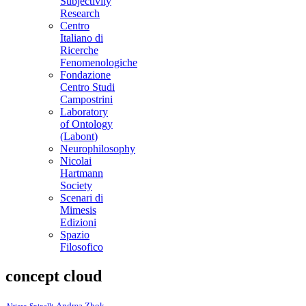
Subjectivity
Research
Centro
Italiano di
Ricerche
Fenomenologiche
Fondazione
Centro Studi
Campostrini
Laboratory
of Ontology
(Labont)
Neurophilosophy
Nicolai
Hartmann
Society
Scenari di
Mimesis
Edizioni
Spazio
Filosofico
concept cloud
Andrea Zhok
Altiero Spinelli