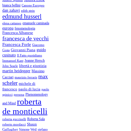
bianca bellini
Canone Europeo
dan zahavi
edith stein
edmund husserl
emanuele caminada
elena cattaneo
europa
fenomenologia
Francesca Albanese
francesca de vecchi
Francesca Forle
Giacomo
guido
Giovanni Piana
Costa
cusinato
Il Fatto quotidiano
Immanuel Kant
Jeanne Hersch
libertà e giustizia
John Searle
martin heidegger
Massimo
max
Cacciari
maurizio ferraris
scheler
michele di
francesco
paolo di lucia
paolo
Phenomenology
spinicci
persona
roberta
and Mind
de monticelli
Roberta Sala
roberta guccinelli
Shaun
roberto mordacci
Gallagher
Simone Weil
stefano