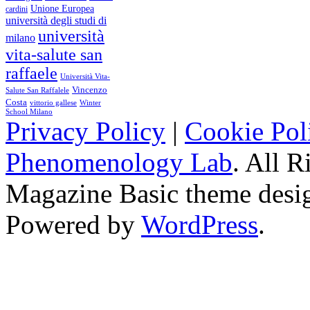
Unione Europea
cardini
università degli studi di
università
milano
vita-salute san
raffaele
Università Vita-
Vincenzo
Salute San Raffalele
Costa
vittorio gallese
Winter
School Milano
Privacy Policy
|
Cookie Pol
Phenomenology Lab
. All R
Magazine Basic
theme desi
Powered by
WordPress
.