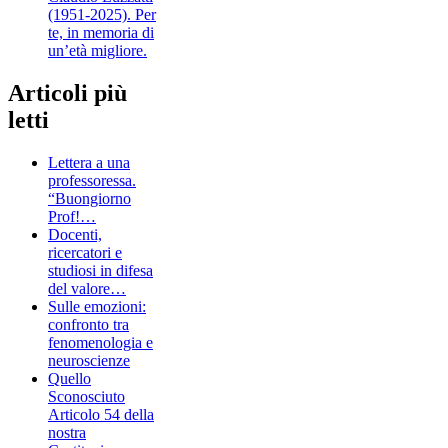
(1951-2025). Per
te, in memoria di
un’età migliore.
Articoli più
letti
Lettera a una
professoressa.
“Buongiorno
Prof!…
Docenti,
ricercatori e
studiosi in difesa
del valore…
Sulle emozioni:
confronto tra
fenomenologia e
neuroscienze
Quello
Sconosciuto
Articolo 54 della
nostra