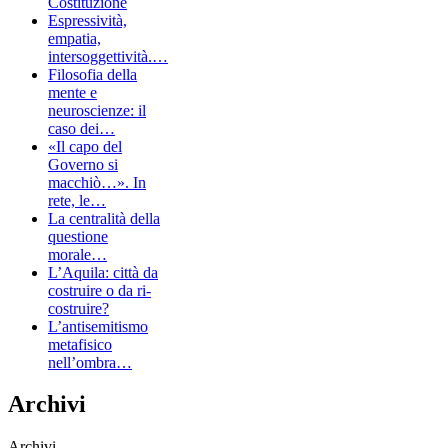
Costituzione
Espressività,
empatia,
intersoggettività.…
Filosofia della
mente e
neuroscienze: il
caso dei…
«Il capo del
Governo si
macchiò…». In
rete, le…
La centralità della
questione
morale…
L’Aquila: città da
costruire o da ri-
costruire?
L’antisemitismo
metafisico
nell’ombra…
Archivi
Archivi