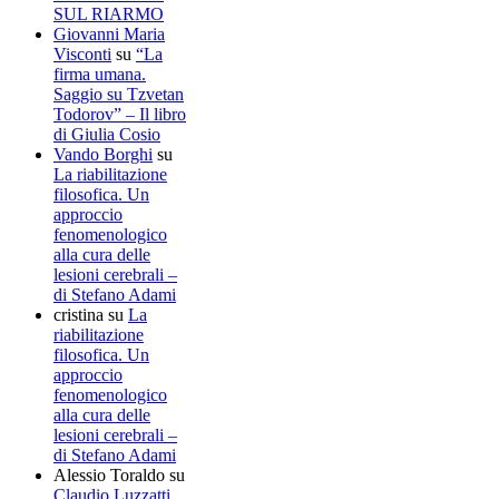
SUL RIARMO
Giovanni Maria
Visconti
su
“La
firma umana.
Saggio su Tzvetan
Todorov” – Il libro
di Giulia Cosio
Vando Borghi
su
La riabilitazione
filosofica. Un
approccio
fenomenologico
alla cura delle
lesioni cerebrali –
di Stefano Adami
cristina
su
La
riabilitazione
filosofica. Un
approccio
fenomenologico
alla cura delle
lesioni cerebrali –
di Stefano Adami
Alessio Toraldo
su
Claudio Luzzatti