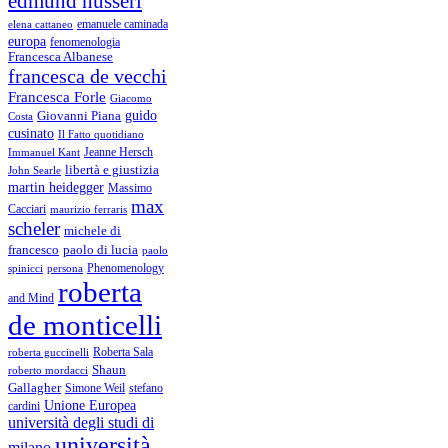
edmund husserl
emanuele caminada
elena cattaneo
europa
fenomenologia
Francesca Albanese
francesca de vecchi
Francesca Forle
Giacomo
guido
Giovanni Piana
Costa
cusinato
Il Fatto quotidiano
Immanuel Kant
Jeanne Hersch
libertà e giustizia
John Searle
martin heidegger
Massimo
max
Cacciari
maurizio ferraris
scheler
michele di
francesco
paolo di lucia
paolo
Phenomenology
spinicci
persona
roberta
and Mind
de monticelli
Roberta Sala
roberta guccinelli
Shaun
roberto mordacci
Gallagher
Simone Weil
stefano
Unione Europea
cardini
università degli studi di
università
milano