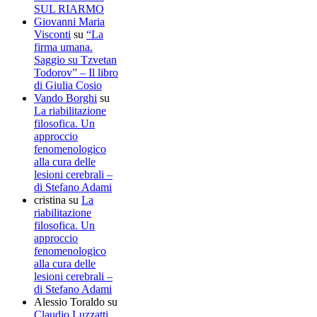
SUL RIARMO
Giovanni Maria
Visconti
su
“La
firma umana.
Saggio su Tzvetan
Todorov” – Il libro
di Giulia Cosio
Vando Borghi
su
La riabilitazione
filosofica. Un
approccio
fenomenologico
alla cura delle
lesioni cerebrali –
di Stefano Adami
cristina
su
La
riabilitazione
filosofica. Un
approccio
fenomenologico
alla cura delle
lesioni cerebrali –
di Stefano Adami
Alessio Toraldo
su
Claudio Luzzatti