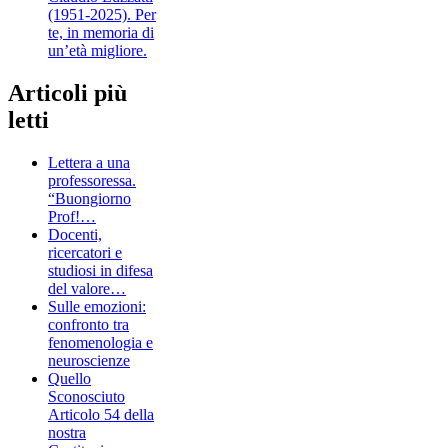
(1951-2025). Per
te, in memoria di
un’età migliore.
Articoli più
letti
Lettera a una
professoressa.
“Buongiorno
Prof!…
Docenti,
ricercatori e
studiosi in difesa
del valore…
Sulle emozioni:
confronto tra
fenomenologia e
neuroscienze
Quello
Sconosciuto
Articolo 54 della
nostra