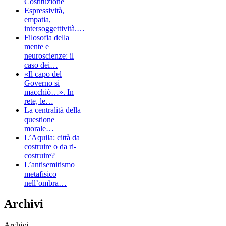
Costituzione
Espressività,
empatia,
intersoggettività.…
Filosofia della
mente e
neuroscienze: il
caso dei…
«Il capo del
Governo si
macchiò…». In
rete, le…
La centralità della
questione
morale…
L’Aquila: città da
costruire o da ri-
costruire?
L’antisemitismo
metafisico
nell’ombra…
Archivi
Archivi