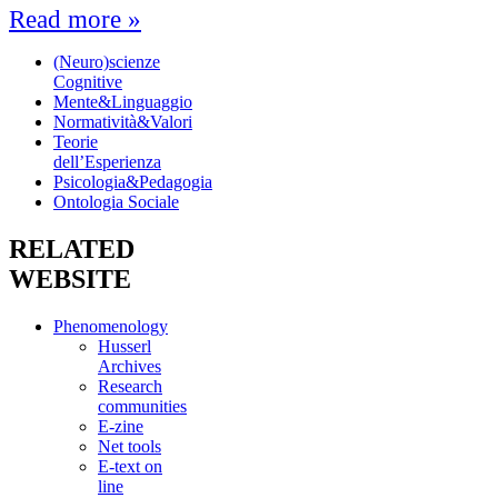
Read more »
(Neuro)scienze
Cognitive
Mente&Linguaggio
Normatività&Valori
Teorie
dell’Esperienza
Psicologia&Pedagogia
Ontologia Sociale
RELATED
WEBSITE
Phenomenology
Husserl
Archives
Research
communities
E-zine
Net tools
E-text on
line