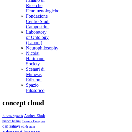
Italiano di
Ricerche
Fenomenologiche
Fondazione
Centro Studi
Campostrini
Laboratory
of Ontology
(Labont)
Neurophilosophy
Nicolai
Hartmann
Society
Scenari di
Mimesis
Edizioni
Spazio
Filosofico
concept cloud
Andrea Zhok
Altiero Spinelli
bianca bellini
Canone Europeo
dan zahavi
edith stein