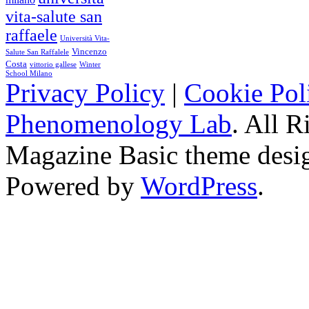
vita-salute san
raffaele
Università Vita-
Vincenzo
Salute San Raffalele
Costa
vittorio gallese
Winter
School Milano
Privacy Policy
|
Cookie Pol
Phenomenology Lab
. All R
Magazine Basic
theme desi
Powered by
WordPress
.