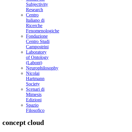
Subjectivity
Research
Centro
Italiano di
Ricerche
Fenomenologiche
Fondazione
Centro Studi
Campostrini
Laboratory
of Ontology
(Labont)
Neurophilosophy
Nicolai
Hartmann
Society
Scenari di
Mimesis
Edizioni
Spazio
Filosofico
concept cloud