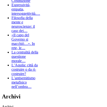
Costituzione
Espressività,
empatia,
intersoggettività.…
Filosofia della
mente e
neuroscienze: il
caso dei…
«Il capo del
Governo si
macchiò…». In
rete, le…
La centralità della
questione
morale…
L’Aquila: città da
costruire o da ri-
costruire?
L’antisemitismo
metafisico
nell’ombra…
Archivi
Archivi