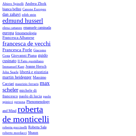
Andrea Zhok
Altiero Spinelli
bianca bellini
Canone Europeo
dan zahavi
edith stein
edmund husserl
emanuele caminada
elena cattaneo
europa
fenomenologia
Francesca Albanese
francesca de vecchi
Francesca Forle
Giacomo
guido
Giovanni Piana
Costa
cusinato
Il Fatto quotidiano
Immanuel Kant
Jeanne Hersch
libertà e giustizia
John Searle
martin heidegger
Massimo
max
Cacciari
maurizio ferraris
scheler
michele di
francesco
paolo di lucia
paolo
Phenomenology
spinicci
persona
roberta
and Mind
de monticelli
Roberta Sala
roberta guccinelli
Shaun
roberto mordacci