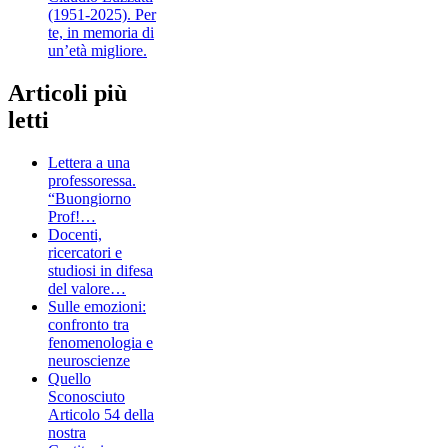
(1951-2025). Per
te, in memoria di
un’età migliore.
Articoli più
letti
Lettera a una
professoressa.
“Buongiorno
Prof!…
Docenti,
ricercatori e
studiosi in difesa
del valore…
Sulle emozioni:
confronto tra
fenomenologia e
neuroscienze
Quello
Sconosciuto
Articolo 54 della
nostra