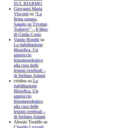
SUL RIARMO
Giovanni Maria
Visconti
su
“La
firma umana.
Saggio su Tzvetan
Todorov” – Il libro
di Giulia Cosio
Vando Borghi
su
La riabilitazione
filosofica. Un
approccio
fenomenologico
alla cura delle
lesioni cerebrali –
di Stefano Adami
cristina
su
La
riabilitazione
filosofica. Un
approccio
fenomenologico
alla cura delle
lesioni cerebrali –
di Stefano Adami
Alessio Toraldo
su
Claudio Luzzatti