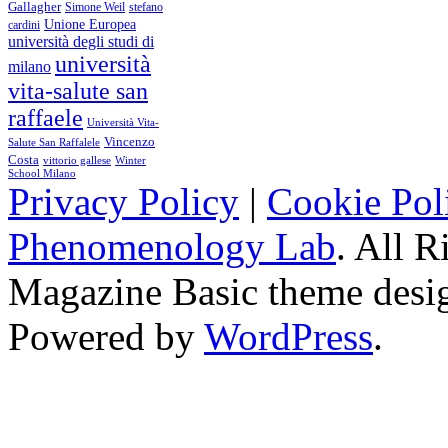
Gallagher
Simone Weil
stefano
Unione Europea
cardini
università degli studi di
università
milano
vita-salute san
raffaele
Università Vita-
Vincenzo
Salute San Raffalele
Costa
vittorio gallese
Winter
School Milano
Privacy Policy
|
Cookie Pol
Phenomenology Lab
. All R
Magazine Basic
theme desi
Powered by
WordPress
.