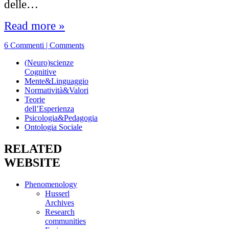
delle…
Read more »
6 Commenti | Comments
(Neuro)scienze
Cognitive
Mente&Linguaggio
Normatività&Valori
Teorie
dell’Esperienza
Psicologia&Pedagogia
Ontologia Sociale
RELATED
WEBSITE
Phenomenology
Husserl
Archives
Research
communities