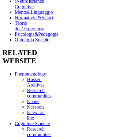
(Neuro)scienze
Cognitive
Mente&Linguaggio
Normatività&Valori
Teorie
dell’Esperienza
Psicologia&Pedagogia
Ontologia Sociale
RELATED
WEBSITE
Phenomenology
Husserl
Archives
Research
communities
E-zine
Net tools
E-text on
line
Cognitive Science
Research
communities