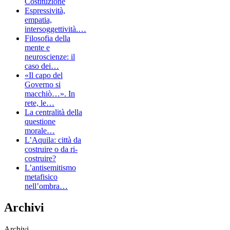
Costituzione
Espressività,
empatia,
intersoggettività.…
Filosofia della
mente e
neuroscienze: il
caso dei…
«Il capo del
Governo si
macchiò…». In
rete, le…
La centralità della
questione
morale…
L’Aquila: città da
costruire o da ri-
costruire?
L’antisemitismo
metafisico
nell’ombra…
Archivi
Archivi