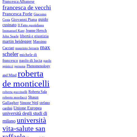
Francesca Albanese
francesca de vecchi
Francesca Forle
Giacomo
guido
Giovanni Piana
Costa
cusinato
Il Fatto quotidiano
Immanuel Kant
Jeanne Hersch
libertà e giustizia
John Searle
martin heidegger
Massimo
max
Cacciari
maurizio ferraris
scheler
michele di
francesco
paolo di lucia
paolo
Phenomenology
spinicci
persona
roberta
and Mind
de monticelli
Roberta Sala
roberta guccinelli
Shaun
roberto mordacci
Gallagher
Simone Weil
stefano
Unione Europea
cardini
università degli studi di
università
milano
vita-salute san
raffaele