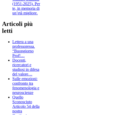
(1951-2025). Per
te, in memoria di
un’età migliore.
Articoli più
letti
Lettera a una
professoressa.
“Buongiorno
Prof!…
Docenti,
ricercatori e
studiosi in difesa
del valore…
Sulle emozioni:
confronto tra
fenomenologia e
neuroscienze
Quello
Sconosciuto
Articolo 54 della
nostra