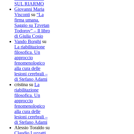
SUL RIARMO
Giovanni Maria
Visconti
su
“La
firma umana.
Saggio su Tzvetan
Todorov” – Il libro
di Giulia Cosio
Vando Borghi
su
La riabilitazione
filosofica. Un
approccio
fenomenologico
alla cura delle
lesioni cerebrali –
di Stefano Adami
cristina
su
La
riabilitazione
filosofica. Un
approccio
fenomenologico
alla cura delle
lesioni cerebrali –
di Stefano Adami
Alessio Toraldo
su
Claudio Luzzatti