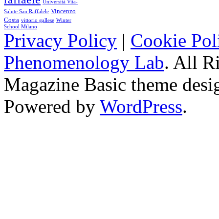
Università Vita-
Vincenzo
Salute San Raffalele
Costa
vittorio gallese
Winter
School Milano
Privacy Policy
|
Cookie Pol
Phenomenology Lab
. All R
Magazine Basic
theme desi
Powered by
WordPress
.