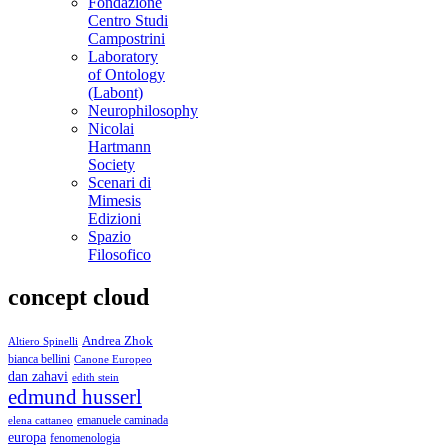
Fondazione
Centro Studi
Campostrini
Laboratory
of Ontology
(Labont)
Neurophilosophy
Nicolai
Hartmann
Society
Scenari di
Mimesis
Edizioni
Spazio
Filosofico
concept cloud
Andrea Zhok
Altiero Spinelli
bianca bellini
Canone Europeo
dan zahavi
edith stein
edmund husserl
emanuele caminada
elena cattaneo
europa
fenomenologia