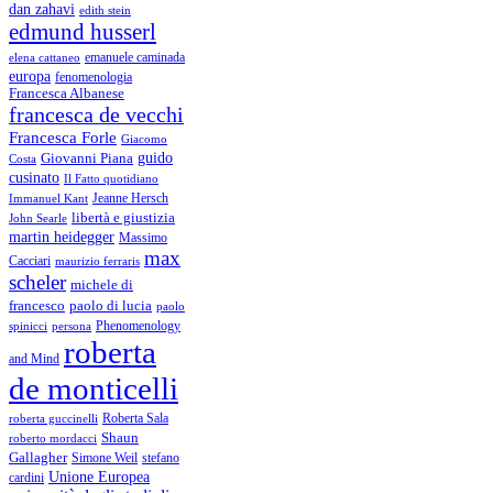
dan zahavi
edith stein
edmund husserl
emanuele caminada
elena cattaneo
europa
fenomenologia
Francesca Albanese
francesca de vecchi
Francesca Forle
Giacomo
guido
Giovanni Piana
Costa
cusinato
Il Fatto quotidiano
Immanuel Kant
Jeanne Hersch
libertà e giustizia
John Searle
martin heidegger
Massimo
max
Cacciari
maurizio ferraris
scheler
michele di
francesco
paolo di lucia
paolo
Phenomenology
spinicci
persona
roberta
and Mind
de monticelli
Roberta Sala
roberta guccinelli
Shaun
roberto mordacci
Gallagher
Simone Weil
stefano
Unione Europea
cardini