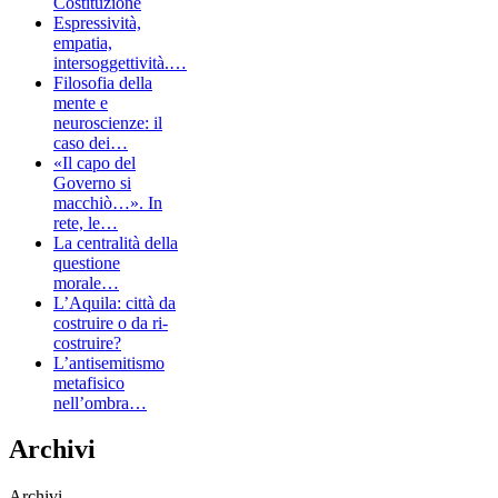
Costituzione
Espressività,
empatia,
intersoggettività.…
Filosofia della
mente e
neuroscienze: il
caso dei…
«Il capo del
Governo si
macchiò…». In
rete, le…
La centralità della
questione
morale…
L’Aquila: città da
costruire o da ri-
costruire?
L’antisemitismo
metafisico
nell’ombra…
Archivi
Archivi