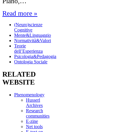
Piano,…
Read more »
(Neuro)scienze
Cognitive
Mente&Linguaggio
Normatività&Valori
Teorie
dell’Esperienza
Psicologia&Pedagogia
Ontologia Sociale
RELATED
WEBSITE
Phenomenology
Husserl
Archives
Research
communities
E-zine
Net tools
E-text on