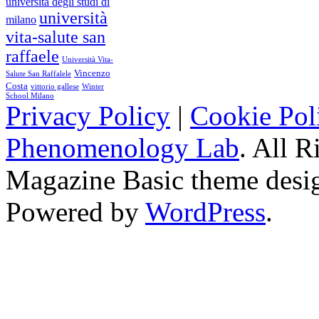
università degli studi di
università
milano
vita-salute san
raffaele
Università Vita-
Vincenzo
Salute San Raffalele
Costa
vittorio gallese
Winter
School Milano
Privacy Policy
|
Cookie Pol
Phenomenology Lab
. All R
Magazine Basic
theme desi
Powered by
WordPress
.