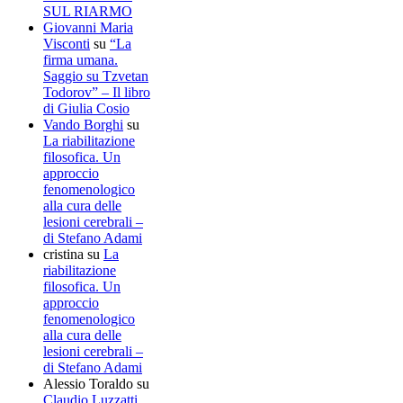
SUL RIARMO
Giovanni Maria
Visconti
su
“La
firma umana.
Saggio su Tzvetan
Todorov” – Il libro
di Giulia Cosio
Vando Borghi
su
La riabilitazione
filosofica. Un
approccio
fenomenologico
alla cura delle
lesioni cerebrali –
di Stefano Adami
cristina
su
La
riabilitazione
filosofica. Un
approccio
fenomenologico
alla cura delle
lesioni cerebrali –
di Stefano Adami
Alessio Toraldo
su
Claudio Luzzatti