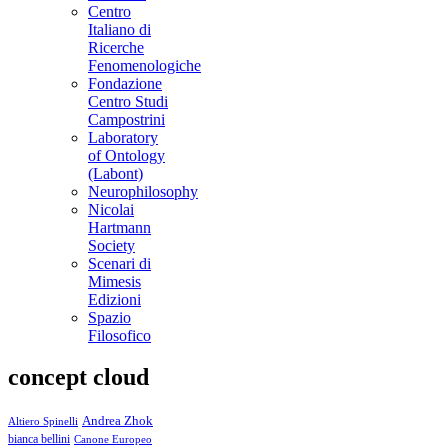
Centro
Italiano di
Ricerche
Fenomenologiche
Fondazione
Centro Studi
Campostrini
Laboratory
of Ontology
(Labont)
Neurophilosophy
Nicolai
Hartmann
Society
Scenari di
Mimesis
Edizioni
Spazio
Filosofico
concept cloud
Andrea Zhok
Altiero Spinelli
bianca bellini
Canone Europeo