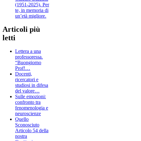
(1951-2025). Per
te, in memoria di
un’età migliore.
Articoli più
letti
Lettera a una
professoressa.
“Buongiorno
Prof!…
Docenti,
ricercatori e
studiosi in difesa
del valore…
Sulle emozioni:
confronto tra
fenomenologia e
neuroscienze
Quello
Sconosciuto
Articolo 54 della
nostra