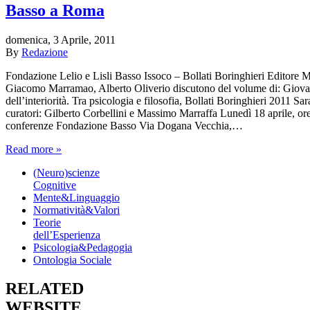
Basso a Roma
domenica, 3 Aprile, 2011
By
Redazione
Fondazione Lelio e Lisli Basso Issoco – Bollati Boringhieri Editore 
Giacomo Marramao, Alberto Oliverio discutono del volume di: Giovann
dell’interiorità. Tra psicologia e filosofia, Bollati Boringhieri 2011 Sar
curatori: Gilberto Corbellini e Massimo Marraffa Lunedì 18 aprile, or
conferenze Fondazione Basso Via Dogana Vecchia,…
Read more »
(Neuro)scienze
Cognitive
Mente&Linguaggio
Normatività&Valori
Teorie
dell’Esperienza
Psicologia&Pedagogia
Ontologia Sociale
RELATED
WEBSITE