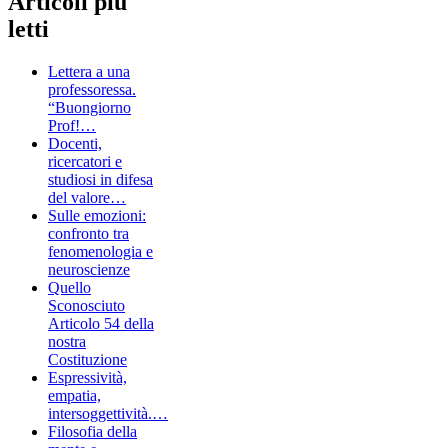
Articoli più
letti
Lettera a una
professoressa.
“Buongiorno
Prof!…
Docenti,
ricercatori e
studiosi in difesa
del valore…
Sulle emozioni:
confronto tra
fenomenologia e
neuroscienze
Quello
Sconosciuto
Articolo 54 della
nostra
Costituzione
Espressività,
empatia,
intersoggettività.…
Filosofia della