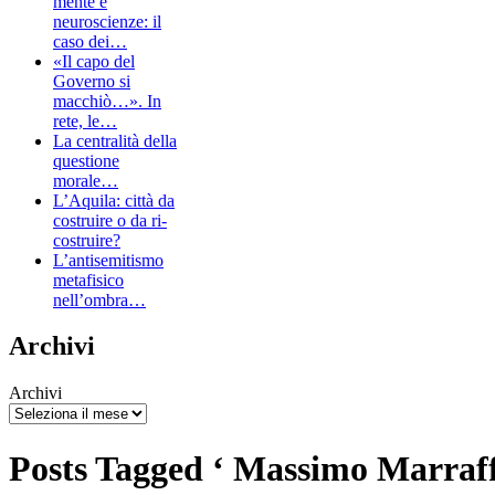
mente e
neuroscienze: il
caso dei…
«Il capo del
Governo si
macchiò…». In
rete, le…
La centralità della
questione
morale…
L’Aquila: città da
costruire o da ri-
costruire?
L’antisemitismo
metafisico
nell’ombra…
Archivi
Archivi
Posts Tagged ‘ Massimo Marraff