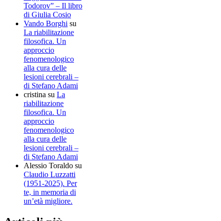
Todorov” – Il libro
di Giulia Cosio
Vando Borghi
su
La riabilitazione
filosofica. Un
approccio
fenomenologico
alla cura delle
lesioni cerebrali –
di Stefano Adami
cristina
su
La
riabilitazione
filosofica. Un
approccio
fenomenologico
alla cura delle
lesioni cerebrali –
di Stefano Adami
Alessio Toraldo
su
Claudio Luzzatti
(1951-2025). Per
te, in memoria di
un’età migliore.