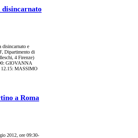
disincarnato
isincarnato e
 Dipartimento di
elleschi, 4 Firenze)
1.00: GIOVANNA
Ore 12.15: MASSIMO
artino a Roma
gio 2012, ore 09:30-