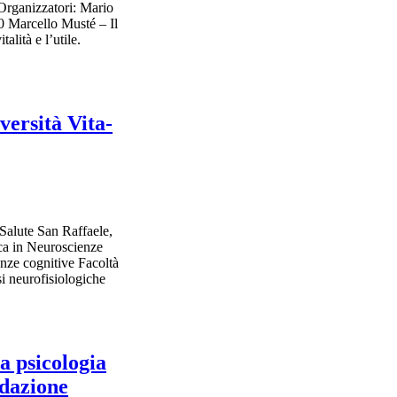
 Organizzatori: Mario
arcello Musté – Il
lità e l’utile.
versità Vita-
-Salute San Raffaele,
ca in Neuroscienze
ienze cognitive Facoltà
i neurofisiologiche
ra psicologia
ndazione