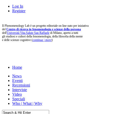
Log In
Register
Il Phenomenology Lab è un progetto editoriale on line nato per iniziativa
del
Centro di ricerca in fenomenologia e scienze della persona
dell'
Università Vita-Salute San Raffaele
di Milano, aperto a tutti
gli studiosi e cultori della fenomenologia, della filosofia della mente
e delle scienze cognitive (
continua | more
)
Home
News
Eventi
Recensioni
Interviste
Video
Speciali
Who | What | Why