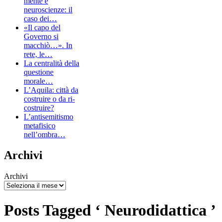
mente e
neuroscienze: il
caso dei…
«Il capo del
Governo si
macchiò…». In
rete, le…
La centralità della
questione
morale…
L’Aquila: città da
costruire o da ri-
costruire?
L’antisemitismo
metafisico
nell’ombra…
Archivi
Archivi
Posts Tagged ‘ Neurodidattica ’