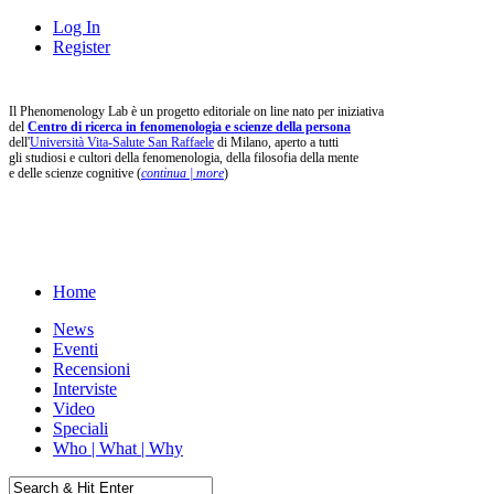
Log In
Register
Il Phenomenology Lab è un progetto editoriale on line nato per iniziativa
del
Centro di ricerca in fenomenologia e scienze della persona
dell'
Università Vita-Salute San Raffaele
di Milano, aperto a tutti
gli studiosi e cultori della fenomenologia, della filosofia della mente
e delle scienze cognitive (
continua | more
)
Home
News
Eventi
Recensioni
Interviste
Video
Speciali
Who | What | Why