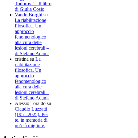
Todorov” – Il libro
di Giulia Cosio
Vando Borghi
su
La riabilitazione
filosofica. Un
approccio
fenomenologico
alla cura delle
lesioni cerebrali –
di Stefano Adami
cristina
su
La
riabilitazione
filosofica. Un
approccio
fenomenologico
alla cura delle
lesioni cerebrali –
di Stefano Adami
Alessio Toraldo
su
Claudio Luzzatti
(1951-2025). Per
te, in memoria di
un’età migliore.