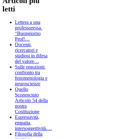
Articoli più
letti
Lettera a una
professoressa.
“Buongiorno
Prof!…
Docenti,
ricercatori e
studiosi in difesa
del valore…
Sulle emozioni:
confronto tra
fenomenologia e
neuroscienze
Quello
Sconosciuto
Articolo 54 della
nostra
Costituzione
Espressività,
empatia,
intersoggettività.…
Filosofia della