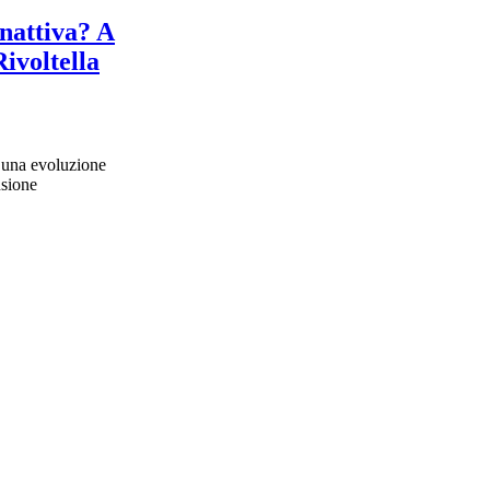
nattiva? A
Rivoltella
o una evoluzione
nsione