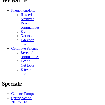
WEBSITE
Phenomenology
Husserl
Archives
Research
communities
E-zine
Net tools
E-text on
line
Cognitive Science
Research
communities
E-zine
Net tools
E-text on
line
Speciali:
Canone Europeo
Spring School
2017/2018