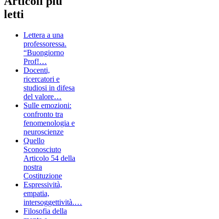
Articoli più
letti
Lettera a una
professoressa.
“Buongiorno
Prof!…
Docenti,
ricercatori e
studiosi in difesa
del valore…
Sulle emozioni:
confronto tra
fenomenologia e
neuroscienze
Quello
Sconosciuto
Articolo 54 della
nostra
Costituzione
Espressività,
empatia,
intersoggettività.…
Filosofia della