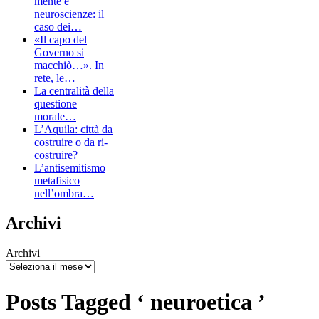
mente e
neuroscienze: il
caso dei…
«Il capo del
Governo si
macchiò…». In
rete, le…
La centralità della
questione
morale…
L’Aquila: città da
costruire o da ri-
costruire?
L’antisemitismo
metafisico
nell’ombra…
Archivi
Archivi
Posts Tagged ‘ neuroetica ’