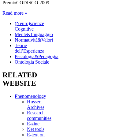
PremioCODISCO 2009…
Read more »
(Neuro)scienze
Cognitive
Mente&Linguaggio
Normatività&Valori
Teorie
dell’Esperienza
Psicologia&Pedagogia
Ontologia Sociale
RELATED
WEBSITE
Phenomenology
Husserl
Archives
Research
communities
E-zine
Net tools
E-text on