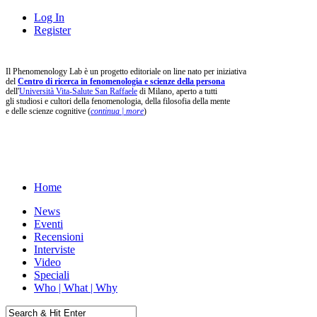
Log In
Register
Il Phenomenology Lab è un progetto editoriale on line nato per iniziativa
del
Centro di ricerca in fenomenologia e scienze della persona
dell'
Università Vita-Salute San Raffaele
di Milano, aperto a tutti
gli studiosi e cultori della fenomenologia, della filosofia della mente
e delle scienze cognitive (
continua | more
)
Home
News
Eventi
Recensioni
Interviste
Video
Speciali
Who | What | Why