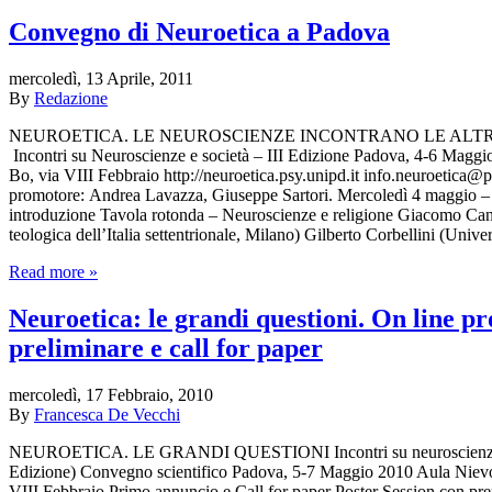
Convegno di Neuroetica a Padova
mercoledì, 13 Aprile, 2011
By
Redazione
NEUROETICA. LE NEUROSCIENZE INCONTRANO LE ALTRE
Incontri su Neuroscienze e società – III Edizione Padova, 4-6 Maggi
Bo, via VIII Febbraio http://neuroetica.psy.unipd.it info.neuroetica@
promotore: Andrea Lavazza, Giuseppe Sartori. Mercoledì 4 maggio – 
introduzione Tavola rotonda – Neuroscienze e religione Giacomo Can
teologica dell’Italia settentrionale, Milano) Gilberto Corbellini (Univ
Read more »
Neuroetica: le grandi questioni. On line 
preliminare e call for paper
mercoledì, 17 Febbraio, 2010
By
Francesca De Vecchi
NEUROETICA. LE GRANDI QUESTIONI Incontri su neuroscienze e
Edizione) Convegno scientifico Padova, 5-7 Maggio 2010 Aula Nievo
VIII Febbraio Primo annuncio e Call for paper Poster Session con prem