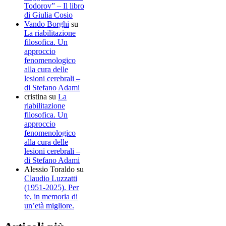
Todorov” – Il libro
di Giulia Cosio
Vando Borghi
su
La riabilitazione
filosofica. Un
approccio
fenomenologico
alla cura delle
lesioni cerebrali –
di Stefano Adami
cristina
su
La
riabilitazione
filosofica. Un
approccio
fenomenologico
alla cura delle
lesioni cerebrali –
di Stefano Adami
Alessio Toraldo
su
Claudio Luzzatti
(1951-2025). Per
te, in memoria di
un’età migliore.