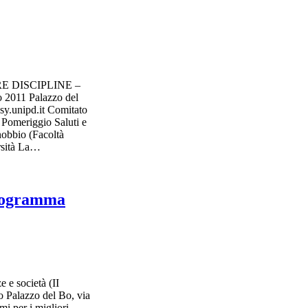
 DISCIPLINE –
o 2011 Palazzo del
psy.unipd.it Comitato
Pomeriggio Saluti e
obbio (Facoltà
ersità La…
programma
 società (II
 Palazzo del Bo, via
i per i migliori