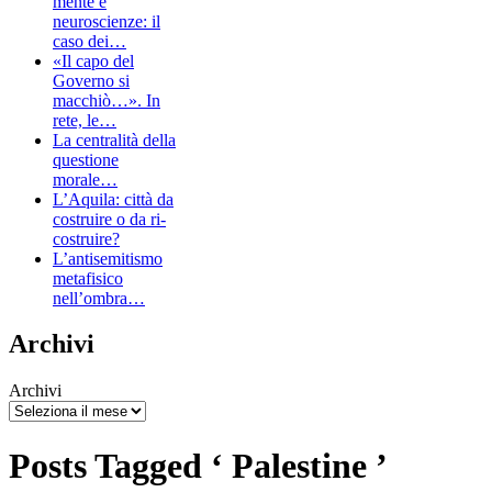
mente e
neuroscienze: il
caso dei…
«Il capo del
Governo si
macchiò…». In
rete, le…
La centralità della
questione
morale…
L’Aquila: città da
costruire o da ri-
costruire?
L’antisemitismo
metafisico
nell’ombra…
Archivi
Archivi
Posts Tagged ‘ Palestine ’