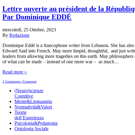
Lettre ouverte au président de la Républiq
Par Dominique EDDÉ
mercoledì, 25 Ottobre, 2023
By
Redazione
Dominique Eddé is a francophone writer from Lebanon. She has also t
Edward Said into French. May more limpid, thoughtful, and just writ
leaders from allowing more tragedies on this earth. May philosophers 
of what can be made – instead of one more war – as much…
Read more »
1 Commento | Comment
(Neuro)scienze
Cognitive
Mente&Linguaggio
Normatività&Valori
Teorie
dell’Esperienza
Psicologia&Pedagogia
Ontologia Sociale