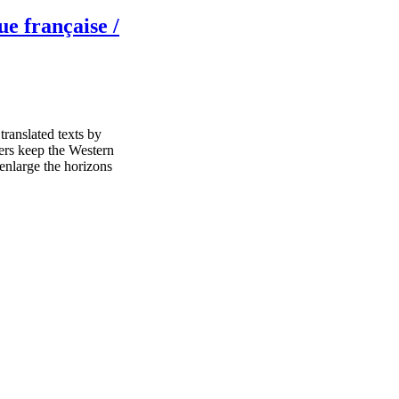
ue française /
ranslated texts by
ers keep the Western
enlarge the horizons