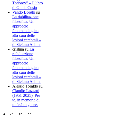
Todorov” – Il libro
di Giulia Cosio
Vando Borghi
su
La riabilitazione
filosofica. Un
approccio
fenomenologico
alla cura delle
lesioni cerebrali –
di Stefano Adami
cristina
su
La
riabilitazione
filosofica. Un
approccio
fenomenologico
alla cura delle
lesioni cerebrali –
di Stefano Adami
Alessio Toraldo
su
Claudio Luzzatti
(1951-2025). Per
te, in memoria di
un’età migliore.