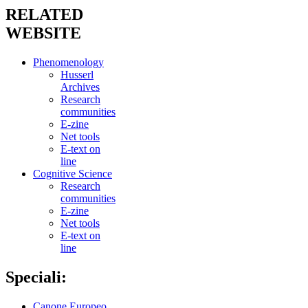
RELATED
WEBSITE
Phenomenology
Husserl
Archives
Research
communities
E-zine
Net tools
E-text on
line
Cognitive Science
Research
communities
E-zine
Net tools
E-text on
line
Speciali:
Canone Europeo