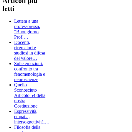
Articoli più
letti
Lettera a una
professoressa.
“Buongiorno
Prof!…
Docenti,
ricercatori e
studiosi in difesa
del valore…
Sulle emozioni:
confronto tra
fenomenologia e
neuroscienze
Quello
Sconosciuto
Articolo 54 della
nostra
Costituzione
Espressività,
empatia,
intersoggettività.…
Filosofia della