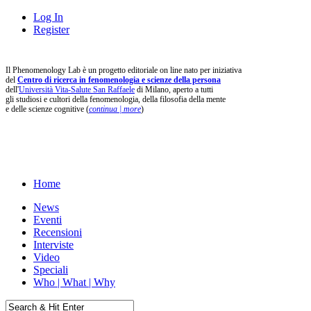
Log In
Register
Il Phenomenology Lab è un progetto editoriale on line nato per iniziativa
del
Centro di ricerca in fenomenologia e scienze della persona
dell'
Università Vita-Salute San Raffaele
di Milano, aperto a tutti
gli studiosi e cultori della fenomenologia, della filosofia della mente
e delle scienze cognitive (
continua | more
)
Home
News
Eventi
Recensioni
Interviste
Video
Speciali
Who | What | Why