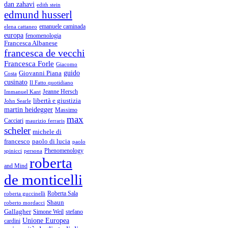
dan zahavi
edith stein
edmund husserl
emanuele caminada
elena cattaneo
europa
fenomenologia
Francesca Albanese
francesca de vecchi
Francesca Forle
Giacomo
guido
Giovanni Piana
Costa
cusinato
Il Fatto quotidiano
Immanuel Kant
Jeanne Hersch
libertà e giustizia
John Searle
martin heidegger
Massimo
max
Cacciari
maurizio ferraris
scheler
michele di
francesco
paolo di lucia
paolo
Phenomenology
spinicci
persona
roberta
and Mind
de monticelli
Roberta Sala
roberta guccinelli
Shaun
roberto mordacci
Gallagher
Simone Weil
stefano
Unione Europea
cardini