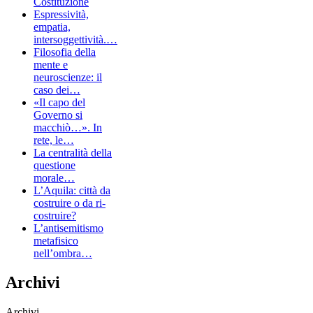
Costituzione
Espressività,
empatia,
intersoggettività.…
Filosofia della
mente e
neuroscienze: il
caso dei…
«Il capo del
Governo si
macchiò…». In
rete, le…
La centralità della
questione
morale…
L’Aquila: città da
costruire o da ri-
costruire?
L’antisemitismo
metafisico
nell’ombra…
Archivi
Archivi