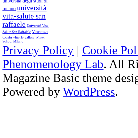
università degli studi di
università
milano
vita-salute san
raffaele
Università Vita-
Vincenzo
Salute San Raffalele
Costa
vittorio gallese
Winter
School Milano
Privacy Policy
|
Cookie Pol
Phenomenology Lab
. All R
Magazine Basic
theme desi
Powered by
WordPress
.