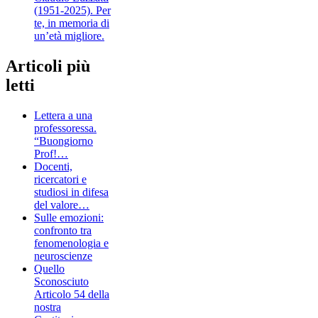
(1951-2025). Per
te, in memoria di
un’età migliore.
Articoli più
letti
Lettera a una
professoressa.
“Buongiorno
Prof!…
Docenti,
ricercatori e
studiosi in difesa
del valore…
Sulle emozioni:
confronto tra
fenomenologia e
neuroscienze
Quello
Sconosciuto
Articolo 54 della
nostra