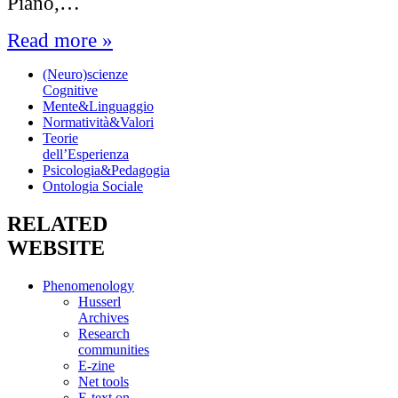
Piano,…
Read more »
(Neuro)scienze
Cognitive
Mente&Linguaggio
Normatività&Valori
Teorie
dell’Esperienza
Psicologia&Pedagogia
Ontologia Sociale
RELATED
WEBSITE
Phenomenology
Husserl
Archives
Research
communities
E-zine
Net tools
E-text on