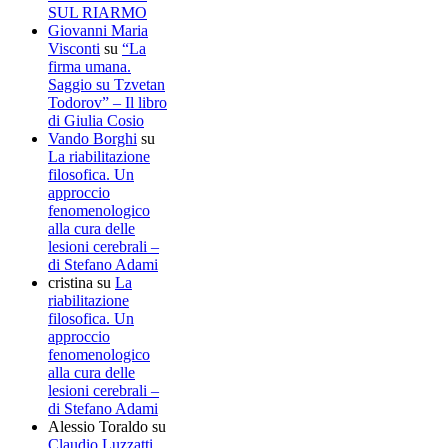
SUL RIARMO
Giovanni Maria
Visconti
su
“La
firma umana.
Saggio su Tzvetan
Todorov” – Il libro
di Giulia Cosio
Vando Borghi
su
La riabilitazione
filosofica. Un
approccio
fenomenologico
alla cura delle
lesioni cerebrali –
di Stefano Adami
cristina
su
La
riabilitazione
filosofica. Un
approccio
fenomenologico
alla cura delle
lesioni cerebrali –
di Stefano Adami
Alessio Toraldo
su
Claudio Luzzatti