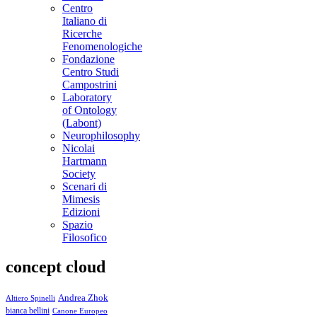
Centro
Italiano di
Ricerche
Fenomenologiche
Fondazione
Centro Studi
Campostrini
Laboratory
of Ontology
(Labont)
Neurophilosophy
Nicolai
Hartmann
Society
Scenari di
Mimesis
Edizioni
Spazio
Filosofico
concept cloud
Andrea Zhok
Altiero Spinelli
bianca bellini
Canone Europeo