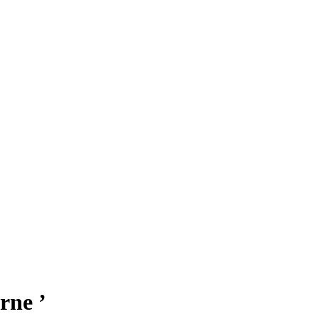
rne ’