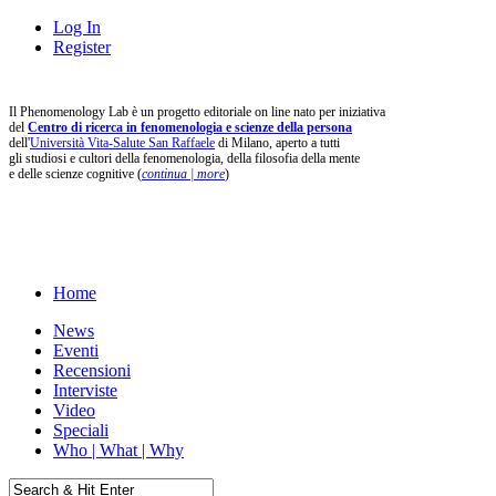
Log In
Register
Il Phenomenology Lab è un progetto editoriale on line nato per iniziativa
del
Centro di ricerca in fenomenologia e scienze della persona
dell'
Università Vita-Salute San Raffaele
di Milano, aperto a tutti
gli studiosi e cultori della fenomenologia, della filosofia della mente
e delle scienze cognitive (
continua | more
)
Home
News
Eventi
Recensioni
Interviste
Video
Speciali
Who | What | Why