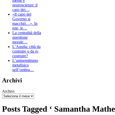
mente e
neuroscienze: il
caso dei…
«Il capo del
Governo si
macchiò…». In
rete, le…
La centralità della
questione
morale…
L’Aquila: città da
costruire o da ri-
costruire?
L’antisemitismo
metafisico
nell’ombra…
Archivi
Archivi
Posts Tagged ‘ Samantha Mathe