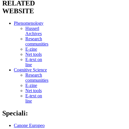
RELATED
WEBSITE
Phenomenology
Husserl
Archives
Research
communities
E-zine
Net tools
E-text on
line
Cognitive Science
Research
communities
E-zine
Net tools
E-text on
line
Speciali:
Canone Europeo