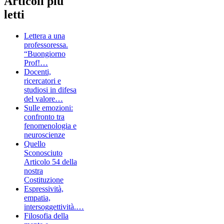
Articoli più
letti
Lettera a una
professoressa.
“Buongiorno
Prof!…
Docenti,
ricercatori e
studiosi in difesa
del valore…
Sulle emozioni:
confronto tra
fenomenologia e
neuroscienze
Quello
Sconosciuto
Articolo 54 della
nostra
Costituzione
Espressività,
empatia,
intersoggettività.…
Filosofia della