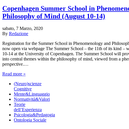
Copenhagen Summer School in Phenomeno
Philosophy of Mind (August 10-14)
sabato, 7 Marzo, 2020
By
Redazione
Registration for the Summer School in Phenomenology and Philosop
now open via webpage The Summer School – the 11th of its kind – wi
10-14 at the University of Copenhagen. The Summer School will provi
into central themes within the philosophy of mind, viewed from a ph
perspective.…
Read more »
(Neuro)scienze
Cognitive
Mente&Linguaggio
Normatività&Valori
Teorie
dell’Esperienza
Psicologia&Pedagogia
Ontologia Sociale