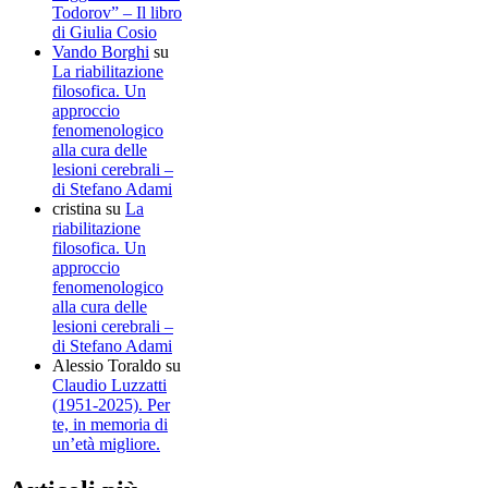
Todorov” – Il libro
di Giulia Cosio
Vando Borghi
su
La riabilitazione
filosofica. Un
approccio
fenomenologico
alla cura delle
lesioni cerebrali –
di Stefano Adami
cristina
su
La
riabilitazione
filosofica. Un
approccio
fenomenologico
alla cura delle
lesioni cerebrali –
di Stefano Adami
Alessio Toraldo
su
Claudio Luzzatti
(1951-2025). Per
te, in memoria di
un’età migliore.