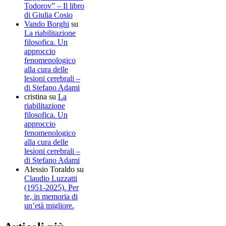
Todorov” – Il libro
di Giulia Cosio
Vando Borghi
su
La riabilitazione
filosofica. Un
approccio
fenomenologico
alla cura delle
lesioni cerebrali –
di Stefano Adami
cristina
su
La
riabilitazione
filosofica. Un
approccio
fenomenologico
alla cura delle
lesioni cerebrali –
di Stefano Adami
Alessio Toraldo
su
Claudio Luzzatti
(1951-2025). Per
te, in memoria di
un’età migliore.