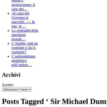
mente e
neuroscienze: il
caso dei…
«Il capo del
Governo si
macchiò…». In
rete, le…
La centralità della
questione
morale…
L’Aquila: città da
costruire o da ri-
costruire?
L’antisemitismo
metafisico
nell’ombra…
Archivi
Archivi
Posts Tagged ‘ Sir Michael Dum