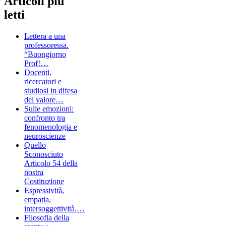
Articoli più
letti
Lettera a una
professoressa.
“Buongiorno
Prof!…
Docenti,
ricercatori e
studiosi in difesa
del valore…
Sulle emozioni:
confronto tra
fenomenologia e
neuroscienze
Quello
Sconosciuto
Articolo 54 della
nostra
Costituzione
Espressività,
empatia,
intersoggettività.…
Filosofia della