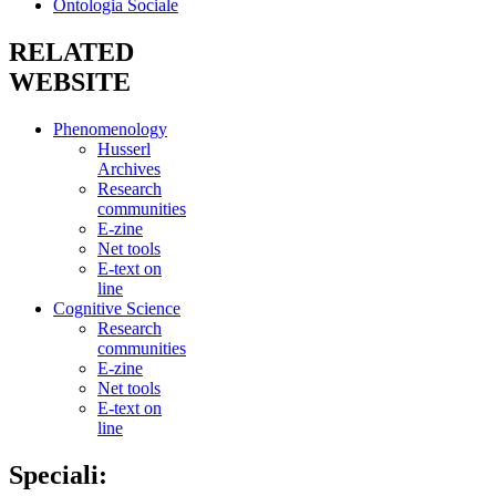
Ontologia Sociale
RELATED
WEBSITE
Phenomenology
Husserl
Archives
Research
communities
E-zine
Net tools
E-text on
line
Cognitive Science
Research
communities
E-zine
Net tools
E-text on
line
Speciali: