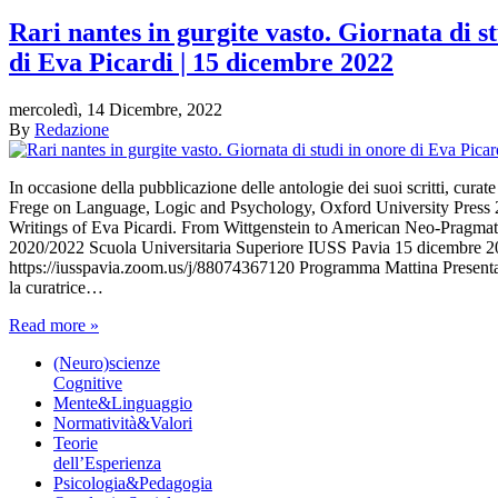
Rari nantes in gurgite vasto. Giornata di s
di Eva Picardi | 15 dicembre 2022
mercoledì, 14 Dicembre, 2022
By
Redazione
In occasione della pubblicazione delle antologie dei suoi scritti, curat
Frege on Language, Logic and Psychology, Oxford University Press 
Writings of Eva Picardi. From Wittgenstein to American Neo-Pragma
2020/2022 Scuola Universitaria Superiore IUSS Pavia 15 dicembr
https://iusspavia.zoom.us/j/88074367120 Programma Mattina Present
la curatrice…
Read more »
(Neuro)scienze
Cognitive
Mente&Linguaggio
Normatività&Valori
Teorie
dell’Esperienza
Psicologia&Pedagogia