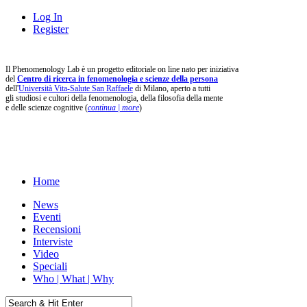
Log In
Register
Il Phenomenology Lab è un progetto editoriale on line nato per iniziativa
del
Centro di ricerca in fenomenologia e scienze della persona
dell'
Università Vita-Salute San Raffaele
di Milano, aperto a tutti
gli studiosi e cultori della fenomenologia, della filosofia della mente
e delle scienze cognitive (
continua | more
)
Home
News
Eventi
Recensioni
Interviste
Video
Speciali
Who | What | Why