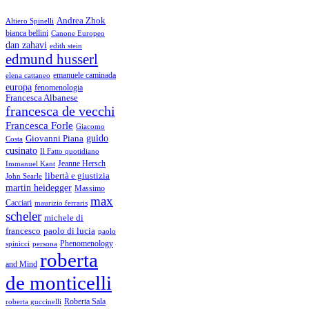
Andrea Zhok
Altiero Spinelli
bianca bellini
Canone Europeo
dan zahavi
edith stein
edmund husserl
emanuele caminada
elena cattaneo
europa
fenomenologia
Francesca Albanese
francesca de vecchi
Francesca Forle
Giacomo
guido
Giovanni Piana
Costa
cusinato
Il Fatto quotidiano
Immanuel Kant
Jeanne Hersch
libertà e giustizia
John Searle
martin heidegger
Massimo
max
Cacciari
maurizio ferraris
scheler
michele di
francesco
paolo di lucia
paolo
Phenomenology
spinicci
persona
roberta
and Mind
de monticelli
Roberta Sala
roberta guccinelli