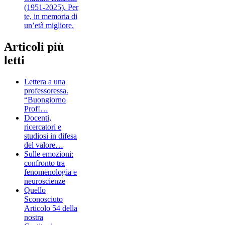
(1951-2025). Per
te, in memoria di
un’età migliore.
Articoli più
letti
Lettera a una
professoressa.
“Buongiorno
Prof!…
Docenti,
ricercatori e
studiosi in difesa
del valore…
Sulle emozioni:
confronto tra
fenomenologia e
neuroscienze
Quello
Sconosciuto
Articolo 54 della
nostra