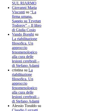
SUL RIARMO
Giovanni Maria
Visconti
su
“La
firma umana.
Saggio su Tzvetan
Todorov” – Il libro
di Giulia Cosio
Vando Borghi
su
La riabilitazione
filosofica. Un
approccio
fenomenologico
alla cura delle
lesioni cerebrali –
di Stefano Adami
cristina
su
La
riabilitazione
filosofica. Un
approccio
fenomenologico
alla cura delle
lesioni cerebrali –
di Stefano Adami
Alessio Toraldo
su
Claudio Luzzatti