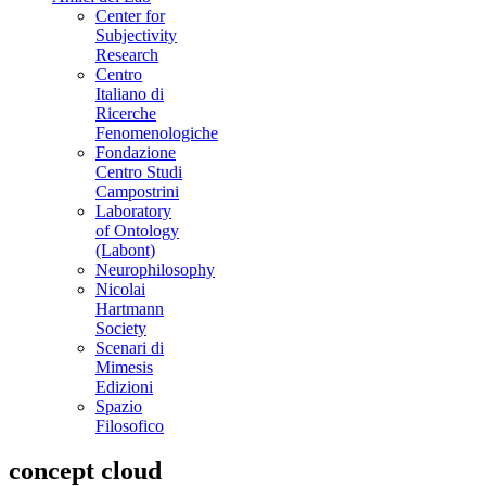
Center for
Subjectivity
Research
Centro
Italiano di
Ricerche
Fenomenologiche
Fondazione
Centro Studi
Campostrini
Laboratory
of Ontology
(Labont)
Neurophilosophy
Nicolai
Hartmann
Society
Scenari di
Mimesis
Edizioni
Spazio
Filosofico
concept cloud