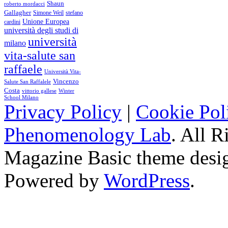
Shaun
roberto mordacci
Gallagher
Simone Weil
stefano
Unione Europea
cardini
università degli studi di
università
milano
vita-salute san
raffaele
Università Vita-
Vincenzo
Salute San Raffalele
Costa
vittorio gallese
Winter
School Milano
Privacy Policy
|
Cookie Pol
Phenomenology Lab
. All R
Magazine Basic
theme desi
Powered by
WordPress
.