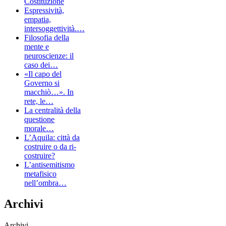
Costituzione
Espressività,
empatia,
intersoggettività.…
Filosofia della
mente e
neuroscienze: il
caso dei…
«Il capo del
Governo si
macchiò…». In
rete, le…
La centralità della
questione
morale…
L’Aquila: città da
costruire o da ri-
costruire?
L’antisemitismo
metafisico
nell’ombra…
Archivi
Archivi