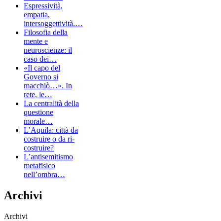
Espressività,
empatia,
intersoggettività.…
Filosofia della
mente e
neuroscienze: il
caso dei…
«Il capo del
Governo si
macchiò…». In
rete, le…
La centralità della
questione
morale…
L’Aquila: città da
costruire o da ri-
costruire?
L’antisemitismo
metafisico
nell’ombra…
Archivi
Archivi