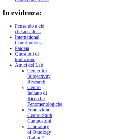
In evidenza:
Pensando a ciò
che accade…
International
Contributions
Paideia
Questioni di
traduzione
Amici del Lab
Center for
Subjectivity
Research
Centro
Italiano di
Ricerche
Fenomenologiche
Fondazione
Centro Studi
Campostrini
Laboratory
of Ontology
(Labont)