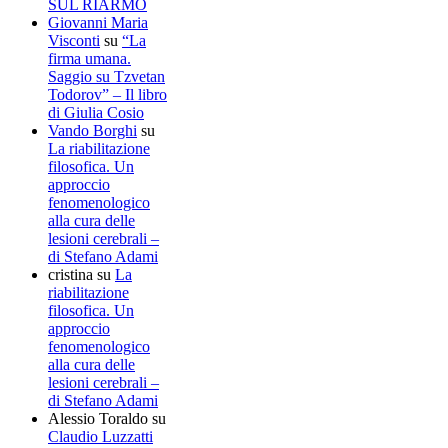
SUL RIARMO
Giovanni Maria
Visconti
su
“La
firma umana.
Saggio su Tzvetan
Todorov” – Il libro
di Giulia Cosio
Vando Borghi
su
La riabilitazione
filosofica. Un
approccio
fenomenologico
alla cura delle
lesioni cerebrali –
di Stefano Adami
cristina
su
La
riabilitazione
filosofica. Un
approccio
fenomenologico
alla cura delle
lesioni cerebrali –
di Stefano Adami
Alessio Toraldo
su
Claudio Luzzatti