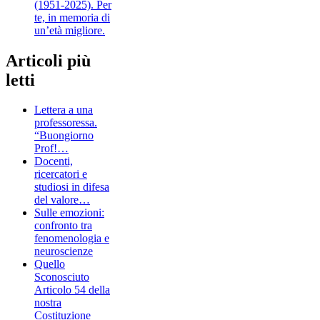
(1951-2025). Per
te, in memoria di
un’età migliore.
Articoli più
letti
Lettera a una
professoressa.
“Buongiorno
Prof!…
Docenti,
ricercatori e
studiosi in difesa
del valore…
Sulle emozioni:
confronto tra
fenomenologia e
neuroscienze
Quello
Sconosciuto
Articolo 54 della
nostra
Costituzione