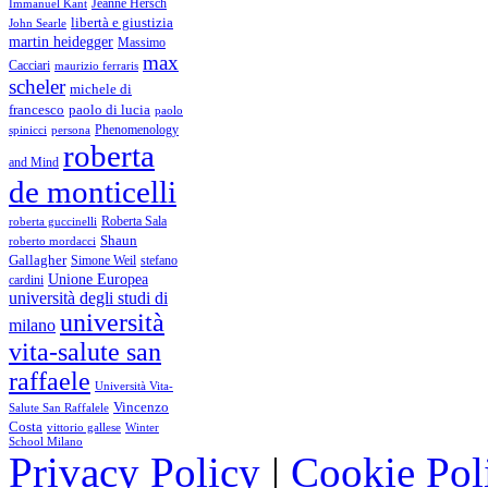
Immanuel Kant
Jeanne Hersch
libertà e giustizia
John Searle
martin heidegger
Massimo
max
Cacciari
maurizio ferraris
scheler
michele di
francesco
paolo di lucia
paolo
Phenomenology
spinicci
persona
roberta
and Mind
de monticelli
Roberta Sala
roberta guccinelli
Shaun
roberto mordacci
Gallagher
Simone Weil
stefano
Unione Europea
cardini
università degli studi di
università
milano
vita-salute san
raffaele
Università Vita-
Vincenzo
Salute San Raffalele
Costa
vittorio gallese
Winter
School Milano
Privacy Policy
|
Cookie Pol