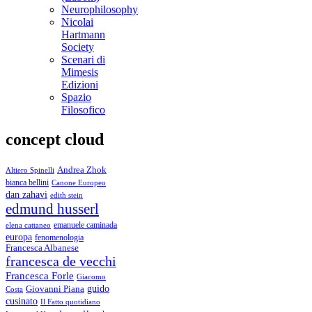
Neurophilosophy
Nicolai
Hartmann
Society
Scenari di
Mimesis
Edizioni
Spazio
Filosofico
concept cloud
Andrea Zhok
Altiero Spinelli
bianca bellini
Canone Europeo
dan zahavi
edith stein
edmund husserl
emanuele caminada
elena cattaneo
europa
fenomenologia
Francesca Albanese
francesca de vecchi
Francesca Forle
Giacomo
guido
Giovanni Piana
Costa
cusinato
Il Fatto quotidiano