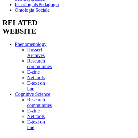
Psicologia&Pedagogia
Ontologia Sociale
RELATED
WEBSITE
Phenomenology
Husserl
Archives
Research
communities
E-zine
Net tools
E-text on
line
Cognitive Science
Research
communities
E-zine
Net tools
E-text on
line