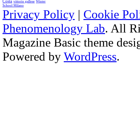
Costa
vittorio gallese
Winter
School Milano
Privacy Policy
|
Cookie Pol
Phenomenology Lab
. All R
Magazine Basic
theme desi
Powered by
WordPress
.