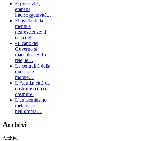
Espressività,
empatia,
intersoggettività.…
Filosofia della
mente e
neuroscienze: il
caso dei…
«Il capo del
Governo si
macchiò…». In
rete, le…
La centralità della
questione
morale…
L’Aquila: città da
costruire o da ri-
costruire?
L’antisemitismo
metafisico
nell’ombra…
Archivi
Archivi