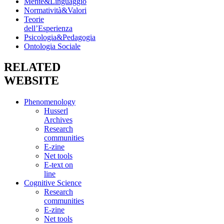
Mente&Linguaggio
Normatività&Valori
Teorie
dell’Esperienza
Psicologia&Pedagogia
Ontologia Sociale
RELATED
WEBSITE
Phenomenology
Husserl
Archives
Research
communities
E-zine
Net tools
E-text on
line
Cognitive Science
Research
communities
E-zine
Net tools