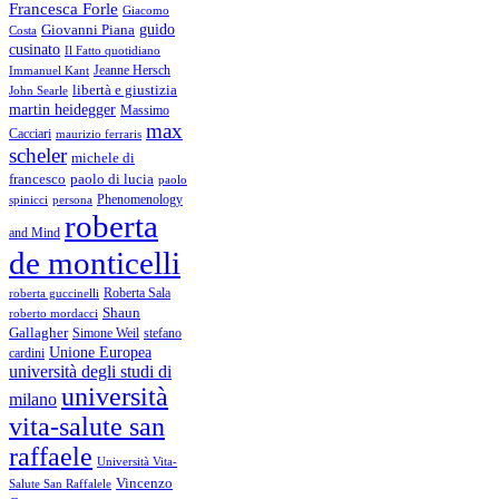
Francesca Forle
Giacomo
guido
Giovanni Piana
Costa
cusinato
Il Fatto quotidiano
Immanuel Kant
Jeanne Hersch
libertà e giustizia
John Searle
martin heidegger
Massimo
max
Cacciari
maurizio ferraris
scheler
michele di
francesco
paolo di lucia
paolo
Phenomenology
spinicci
persona
roberta
and Mind
de monticelli
Roberta Sala
roberta guccinelli
Shaun
roberto mordacci
Gallagher
Simone Weil
stefano
Unione Europea
cardini
università degli studi di
università
milano
vita-salute san
raffaele
Università Vita-
Vincenzo
Salute San Raffalele