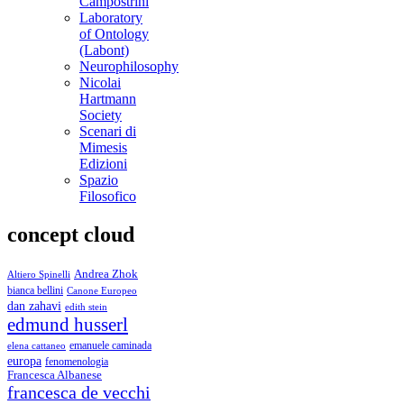
Campostrini
Laboratory
of Ontology
(Labont)
Neurophilosophy
Nicolai
Hartmann
Society
Scenari di
Mimesis
Edizioni
Spazio
Filosofico
concept cloud
Andrea Zhok
Altiero Spinelli
bianca bellini
Canone Europeo
dan zahavi
edith stein
edmund husserl
emanuele caminada
elena cattaneo
europa
fenomenologia
Francesca Albanese
francesca de vecchi