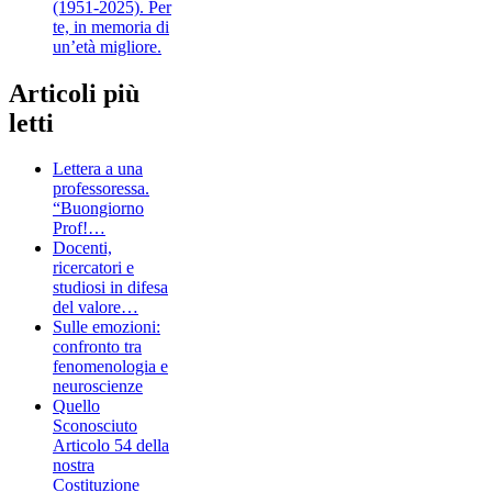
(1951-2025). Per
te, in memoria di
un’età migliore.
Articoli più
letti
Lettera a una
professoressa.
“Buongiorno
Prof!…
Docenti,
ricercatori e
studiosi in difesa
del valore…
Sulle emozioni:
confronto tra
fenomenologia e
neuroscienze
Quello
Sconosciuto
Articolo 54 della
nostra
Costituzione