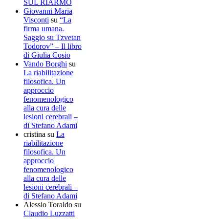
SUL RIARMO
Giovanni Maria
Visconti
su
“La
firma umana.
Saggio su Tzvetan
Todorov” – Il libro
di Giulia Cosio
Vando Borghi
su
La riabilitazione
filosofica. Un
approccio
fenomenologico
alla cura delle
lesioni cerebrali –
di Stefano Adami
cristina
su
La
riabilitazione
filosofica. Un
approccio
fenomenologico
alla cura delle
lesioni cerebrali –
di Stefano Adami
Alessio Toraldo
su
Claudio Luzzatti