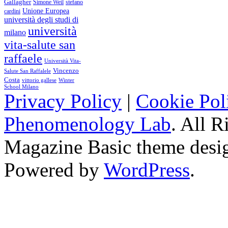
Gallagher
Simone Weil
stefano
Unione Europea
cardini
università degli studi di
università
milano
vita-salute san
raffaele
Università Vita-
Vincenzo
Salute San Raffalele
Costa
vittorio gallese
Winter
School Milano
Privacy Policy
|
Cookie Pol
Phenomenology Lab
. All R
Magazine Basic
theme desi
Powered by
WordPress
.