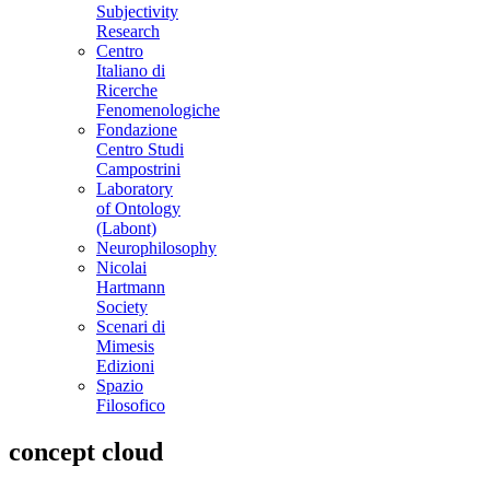
Subjectivity
Research
Centro
Italiano di
Ricerche
Fenomenologiche
Fondazione
Centro Studi
Campostrini
Laboratory
of Ontology
(Labont)
Neurophilosophy
Nicolai
Hartmann
Society
Scenari di
Mimesis
Edizioni
Spazio
Filosofico
concept cloud