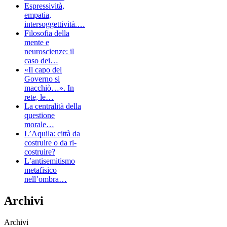
Espressività,
empatia,
intersoggettività.…
Filosofia della
mente e
neuroscienze: il
caso dei…
«Il capo del
Governo si
macchiò…». In
rete, le…
La centralità della
questione
morale…
L’Aquila: città da
costruire o da ri-
costruire?
L’antisemitismo
metafisico
nell’ombra…
Archivi
Archivi