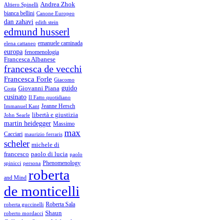
Andrea Zhok
Altiero Spinelli
bianca bellini
Canone Europeo
dan zahavi
edith stein
edmund husserl
emanuele caminada
elena cattaneo
europa
fenomenologia
Francesca Albanese
francesca de vecchi
Francesca Forle
Giacomo
guido
Giovanni Piana
Costa
cusinato
Il Fatto quotidiano
Immanuel Kant
Jeanne Hersch
libertà e giustizia
John Searle
martin heidegger
Massimo
max
Cacciari
maurizio ferraris
scheler
michele di
francesco
paolo di lucia
paolo
Phenomenology
spinicci
persona
roberta
and Mind
de monticelli
Roberta Sala
roberta guccinelli
Shaun
roberto mordacci