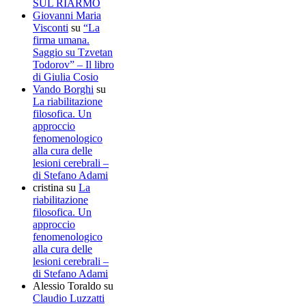
SUL RIARMO
Giovanni Maria
Visconti
su
“La
firma umana.
Saggio su Tzvetan
Todorov” – Il libro
di Giulia Cosio
Vando Borghi
su
La riabilitazione
filosofica. Un
approccio
fenomenologico
alla cura delle
lesioni cerebrali –
di Stefano Adami
cristina
su
La
riabilitazione
filosofica. Un
approccio
fenomenologico
alla cura delle
lesioni cerebrali –
di Stefano Adami
Alessio Toraldo
su
Claudio Luzzatti