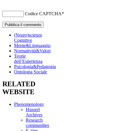
Codice CAPTCHA
*
(Neuro)scienze
Cognitive
Mente&Linguaggio
Normatività&Valori
Teorie
dell’Esperienza
Psicologia&Pedagogia
Ontologia Sociale
RELATED
WEBSITE
Phenomenology
Husserl
Archives
Research
communities
E-zine