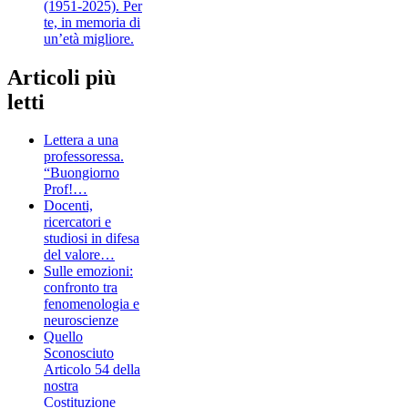
(1951-2025). Per
te, in memoria di
un’età migliore.
Articoli più
letti
Lettera a una
professoressa.
“Buongiorno
Prof!…
Docenti,
ricercatori e
studiosi in difesa
del valore…
Sulle emozioni:
confronto tra
fenomenologia e
neuroscienze
Quello
Sconosciuto
Articolo 54 della
nostra
Costituzione