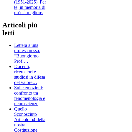
(1951-2025). Per
te, in memoria di
un’età migliore.
Articoli più
letti
Lettera a una
professoressa.
“Buongiorno
Prof!…
Docenti,
ricercatori e
studiosi in difesa
del valore…
Sulle emozioni:
confronto tra
fenomenologia e
neuroscienze
Quello
Sconosciuto
Articolo 54 della
nostra
Costituzione