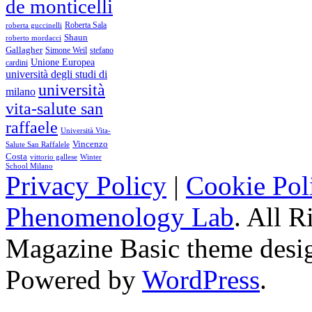
de monticelli
Roberta Sala
roberta guccinelli
Shaun
roberto mordacci
Gallagher
Simone Weil
stefano
Unione Europea
cardini
università degli studi di
università
milano
vita-salute san
raffaele
Università Vita-
Vincenzo
Salute San Raffalele
Costa
vittorio gallese
Winter
School Milano
Privacy Policy
|
Cookie Pol
Phenomenology Lab
. All R
Magazine Basic
theme desi
Powered by
WordPress
.