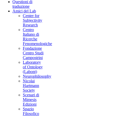
Questioni di
traduzione
Amici del Lab
Center for
Subjectivity
Research
Centro
Italiano di
Ricerche
Fenomenologiche
Fondazione
Centro Studi
Campostrini
Laboratory
of Ontology
(Labont)
Neurophilosophy
Nicolai
Hartmann
Society
Scenari di
Mimesis
Edizioni
Spazio
Filosofico