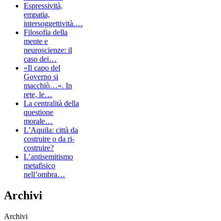
Espressività,
empatia,
intersoggettività.…
Filosofia della
mente e
neuroscienze: il
caso dei…
«Il capo del
Governo si
macchiò…». In
rete, le…
La centralità della
questione
morale…
L’Aquila: città da
costruire o da ri-
costruire?
L’antisemitismo
metafisico
nell’ombra…
Archivi
Archivi