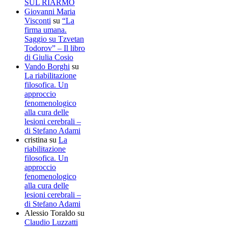
SUL RIARMO
Giovanni Maria
Visconti
su
“La
firma umana.
Saggio su Tzvetan
Todorov” – Il libro
di Giulia Cosio
Vando Borghi
su
La riabilitazione
filosofica. Un
approccio
fenomenologico
alla cura delle
lesioni cerebrali –
di Stefano Adami
cristina
su
La
riabilitazione
filosofica. Un
approccio
fenomenologico
alla cura delle
lesioni cerebrali –
di Stefano Adami
Alessio Toraldo
su
Claudio Luzzatti