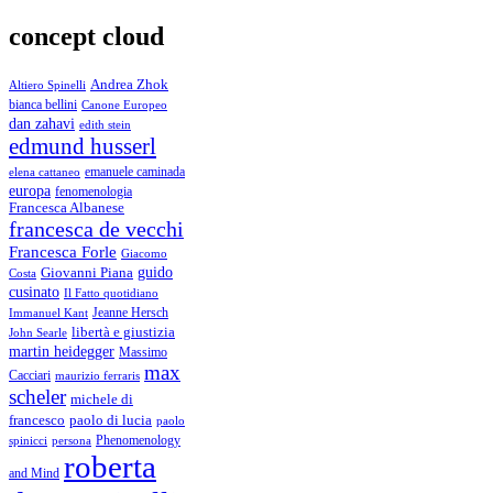
concept cloud
Andrea Zhok
Altiero Spinelli
bianca bellini
Canone Europeo
dan zahavi
edith stein
edmund husserl
emanuele caminada
elena cattaneo
europa
fenomenologia
Francesca Albanese
francesca de vecchi
Francesca Forle
Giacomo
guido
Giovanni Piana
Costa
cusinato
Il Fatto quotidiano
Immanuel Kant
Jeanne Hersch
libertà e giustizia
John Searle
martin heidegger
Massimo
max
Cacciari
maurizio ferraris
scheler
michele di
francesco
paolo di lucia
paolo
Phenomenology
spinicci
persona
roberta
and Mind