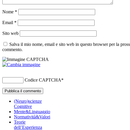
Nome
*
Email
*
Sito web
Salva il mio nome, email e sito web in questo browser per la pros
commento.
Codice CAPTCHA
*
(Neuro)scienze
Cognitive
Mente&Linguaggio
Normatività&Valori
Teorie
dell’Esperienza