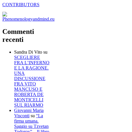
CONTRIBUTORS
Commenti
recenti
Sandra Di Vito
su
SCEGLIERE
FRA L’INFERNO
E LA RAGIONE.
UNA
DISCUSSIONE
FRA VITO
MANCUSO E
ROBERTA DE
MONTICELLI
SUL RIARMO
Giovanni Maria
Visconti
su
“La
firma umana.
Saggio su Tzvetan
Todorov” – Il libro