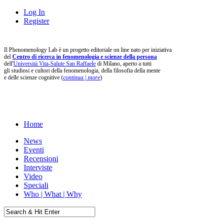
Log In
Register
Il Phenomenology Lab è un progetto editoriale on line nato per iniziativa
del
Centro di ricerca in fenomenologia e scienze della persona
dell'
Università Vita-Salute San Raffaele
di Milano, aperto a tutti
gli studiosi e cultori della fenomenologia, della filosofia della mente
e delle scienze cognitive (
continua | more
)
Home
News
Eventi
Recensioni
Interviste
Video
Speciali
Who | What | Why