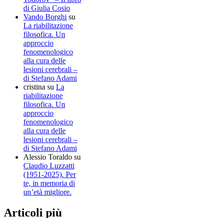
di Giulia Cosio
Vando Borghi
su
La riabilitazione
filosofica. Un
approccio
fenomenologico
alla cura delle
lesioni cerebrali –
di Stefano Adami
cristina
su
La
riabilitazione
filosofica. Un
approccio
fenomenologico
alla cura delle
lesioni cerebrali –
di Stefano Adami
Alessio Toraldo
su
Claudio Luzzatti
(1951-2025). Per
te, in memoria di
un’età migliore.
Articoli più