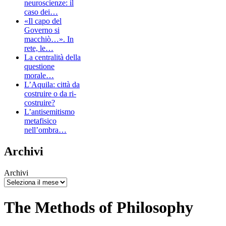
neuroscienze: il
caso dei…
«Il capo del
Governo si
macchiò…». In
rete, le…
La centralità della
questione
morale…
L’Aquila: città da
costruire o da ri-
costruire?
L’antisemitismo
metafisico
nell’ombra…
Archivi
Archivi
The Methods of Philosophy