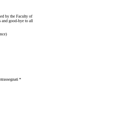
ed by the Faculty of
s and good-bye to all
ence)
ntrassegnati
*