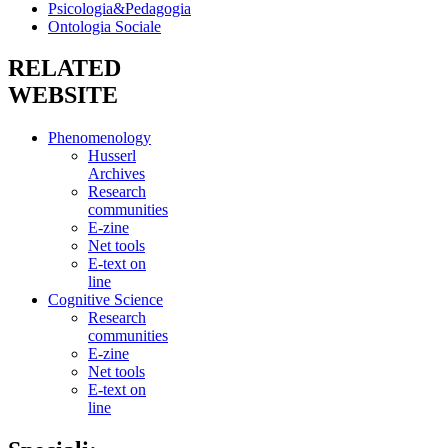
Psicologia&Pedagogia
Ontologia Sociale
RELATED
WEBSITE
Phenomenology
Husserl
Archives
Research
communities
E-zine
Net tools
E-text on
line
Cognitive Science
Research
communities
E-zine
Net tools
E-text on
line