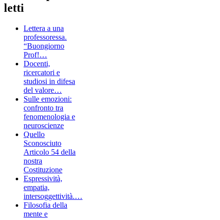
letti
Lettera a una
professoressa.
“Buongiorno
Prof!…
Docenti,
ricercatori e
studiosi in difesa
del valore…
Sulle emozioni:
confronto tra
fenomenologia e
neuroscienze
Quello
Sconosciuto
Articolo 54 della
nostra
Costituzione
Espressività,
empatia,
intersoggettività.…
Filosofia della
mente e