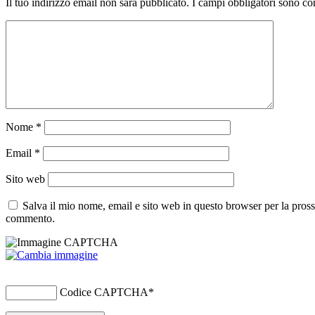
Il tuo indirizzo email non sarà pubblicato.
I campi obbligatori sono co
Nome
*
Email
*
Sito web
Salva il mio nome, email e sito web in questo browser per la pros
commento.
Codice CAPTCHA
*