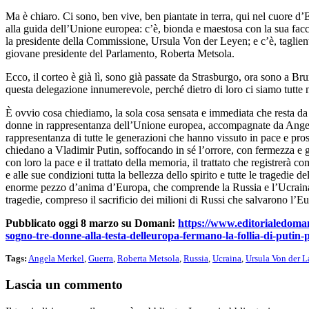
Ma è chiaro. Ci sono, ben vive, ben piantate in terra, qui nel cuore d
alla guida dell’Unione europea: c’è, bionda e maestosa con la sua fac
la presidente della Commissione, Ursula Von der Leyen; e c’è, tagliente
giovane presidente del Parlamento, Roberta Metsola.
Ecco, il corteo è già lì, sono già passate da Strasburgo, ora sono a Bru
questa delegazione innumerevole, perché dietro di loro ci siamo tutte 
È ovvio cosa chiediamo, la sola cosa sensata e immediata che resta da
donne in rappresentanza dell’Unione europea, accompagnate da Ange
rappresentanza di tutte le generazioni che hanno vissuto in pace e pros
chiedano a Vladimir Putin, soffocando in sé l’orrore, con fermezza e 
con loro la pace e il trattato della memoria, il trattato che registrerà 
e alle sue condizioni tutta la bellezza dello spirito e tutte le tragedie de
enorme pezzo d’anima d’Europa, che comprende la Russia e l’Ucraina:
tragedie, compreso il sacrificio dei milioni di Russi che salvarono l’Eu
Pubblicato oggi 8 marzo su Domani:
https://www.editorialedomani
sogno-tre-donne-alla-testa-delleuropa-fermano-la-follia-di-putin
Tags:
Angela Merkel
,
Guerra
,
Roberta Metsola
,
Russia
,
Ucraina
,
Ursula Von der 
Lascia un commento