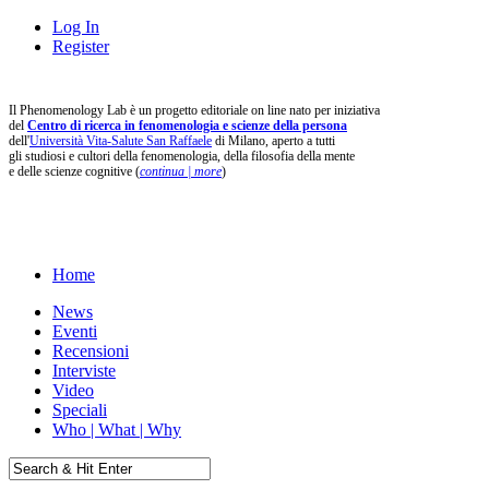
Log In
Register
Il Phenomenology Lab è un progetto editoriale on line nato per iniziativa
del
Centro di ricerca in fenomenologia e scienze della persona
dell'
Università Vita-Salute San Raffaele
di Milano, aperto a tutti
gli studiosi e cultori della fenomenologia, della filosofia della mente
e delle scienze cognitive (
continua | more
)
Home
News
Eventi
Recensioni
Interviste
Video
Speciali
Who | What | Why