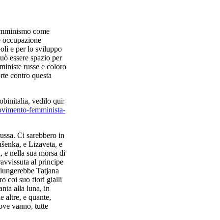
 femminismo come
 e occupazione
oli e per lo sviluppo
può essere spazio per
emministe russe e coloro
rte contro questa
binitalia, vedilo qui:
ovimento-femminista-
ussa. Ci sarebbero in
ušenka, e Lizaveta, e
, e nella sua morsa di
avvissuta al principe
ggiungerebbe Tatjana
 coi suo fiori gialli
nta alla luna, in
e altre, e quante,
ove vanno, tutte