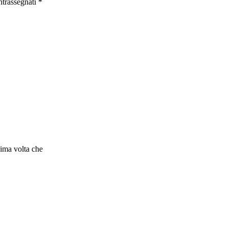
ntrassegnati
*
sima volta che