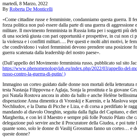
martedì, 8 Marzo, 2022
By
Roberta De Monticelli
«Come cittadine russe e femministe, condanniamo questa guerra. Il
forza politica non può essere dalla parte di una guerra di aggressione
militare. Il movimento femminista in Russia lotta per i soggetti più deb
di una società giusta con pari opportunità e prospettive, in cui non ci 
la violenza e i conflitti militari…. Per questi e molti altri motivi, le f
che condividono i valori femministi devono prendere una posizione fo
guerra scatenata dalla leadership del nostro paese».
(Dall’appello del Movimento femminista russo, pubblicato sul sito Jaco
https://www.phenomenologylab.eu/index.php/2022/03/appello-del-m
russo-contro-la-guerra-di-putin/ )
Immagino un corteo guidato dalle donne non mortali della letteratura r
testa Nastasja Filippovna e Aglaja, Sonja la prostituta e la giovane Gr
poi Nataša Rostova ancora in abito da ballo e anche Helène bellissima
disperazione Anna dimentica di Vronskij e Karenin, e la Maslova sopr
Nechliudov, e la Dama di Picche e Liza, e di corsa a perdifiato le ra
mandando al diavolo Oneghin, seguita dalla figlia del Capitano, e dietro
Margherita, e con lei il Maestro e sempre più folle Ponzio Pilato che ca
delegazione può servire anche il Procuratore della Giudea, e poi tutte l
quante sono, solo le donne di Vasilij Grossman fanno un corteo… e d
queste donne?