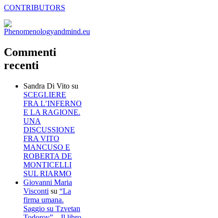
CONTRIBUTORS
Commenti
recenti
Sandra Di Vito
su
SCEGLIERE
FRA L’INFERNO
E LA RAGIONE.
UNA
DISCUSSIONE
FRA VITO
MANCUSO E
ROBERTA DE
MONTICELLI
SUL RIARMO
Giovanni Maria
Visconti
su
“La
firma umana.
Saggio su Tzvetan
Todorov” – Il libro