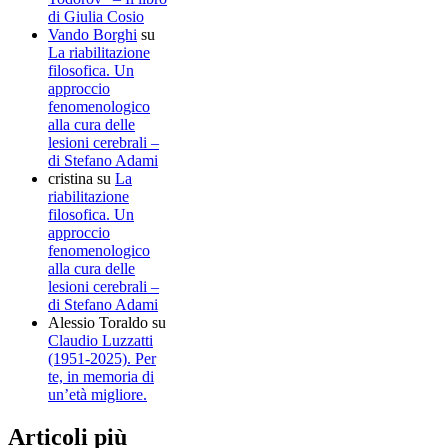
di Giulia Cosio
Vando Borghi
su
La riabilitazione
filosofica. Un
approccio
fenomenologico
alla cura delle
lesioni cerebrali –
di Stefano Adami
cristina
su
La
riabilitazione
filosofica. Un
approccio
fenomenologico
alla cura delle
lesioni cerebrali –
di Stefano Adami
Alessio Toraldo
su
Claudio Luzzatti
(1951-2025). Per
te, in memoria di
un’età migliore.
Articoli più