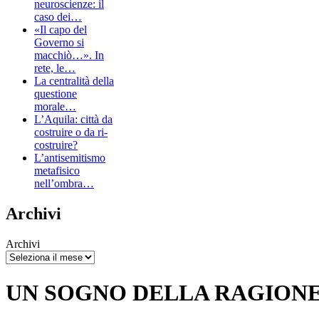
neuroscienze: il
caso dei…
«Il capo del
Governo si
macchiò…». In
rete, le…
La centralità della
questione
morale…
L’Aquila: città da
costruire o da ri-
costruire?
L’antisemitismo
metafisico
nell’ombra…
Archivi
Archivi
UN SOGNO DELLA RAGION