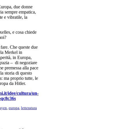
’Europa, due donne
cia sempre empatica,
 e vibratile, la
xelles, e cosa chiede
noi?
 fare. Che queste due
la Merkel in
perità, in Europa,
grazia – di negoziare
come premessa alla pace
lla storia di questo
 ma proprio tutte, le
ropa da Hitler.
.it/idee/cultura/un-
-pqc8c36s
Layen
,
europa
,
letteratura