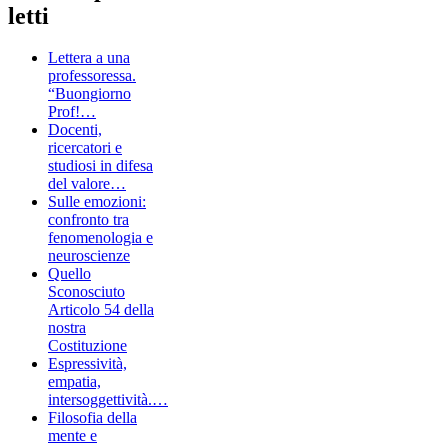
letti
Lettera a una
professoressa.
“Buongiorno
Prof!…
Docenti,
ricercatori e
studiosi in difesa
del valore…
Sulle emozioni:
confronto tra
fenomenologia e
neuroscienze
Quello
Sconosciuto
Articolo 54 della
nostra
Costituzione
Espressività,
empatia,
intersoggettività.…
Filosofia della
mente e