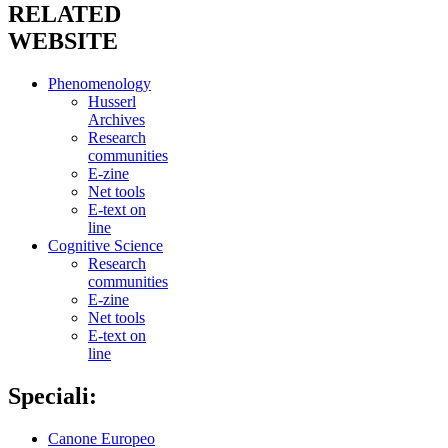
RELATED
WEBSITE
Phenomenology
Husserl
Archives
Research
communities
E-zine
Net tools
E-text on
line
Cognitive Science
Research
communities
E-zine
Net tools
E-text on
line
Speciali:
Canone Europeo