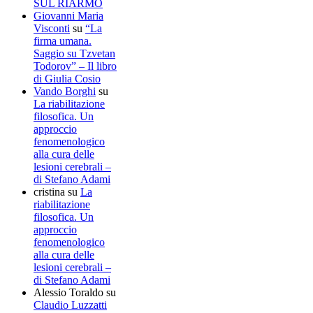
SUL RIARMO
Giovanni Maria
Visconti
su
“La
firma umana.
Saggio su Tzvetan
Todorov” – Il libro
di Giulia Cosio
Vando Borghi
su
La riabilitazione
filosofica. Un
approccio
fenomenologico
alla cura delle
lesioni cerebrali –
di Stefano Adami
cristina
su
La
riabilitazione
filosofica. Un
approccio
fenomenologico
alla cura delle
lesioni cerebrali –
di Stefano Adami
Alessio Toraldo
su
Claudio Luzzatti