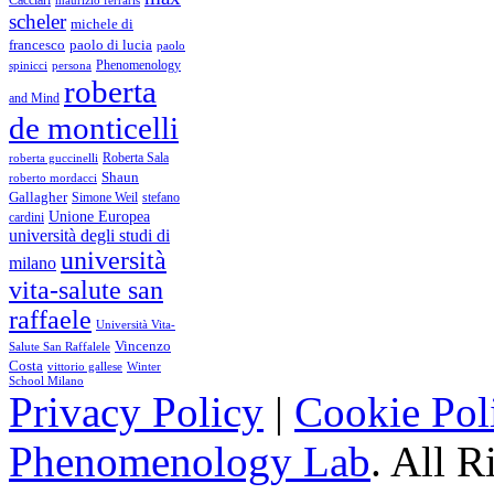
Cacciari
scheler
michele di
francesco
paolo di lucia
paolo
Phenomenology
spinicci
persona
roberta
and Mind
de monticelli
Roberta Sala
roberta guccinelli
Shaun
roberto mordacci
Gallagher
Simone Weil
stefano
Unione Europea
cardini
università degli studi di
università
milano
vita-salute san
raffaele
Università Vita-
Vincenzo
Salute San Raffalele
Costa
vittorio gallese
Winter
School Milano
Privacy Policy
|
Cookie Pol
Phenomenology Lab
. All R