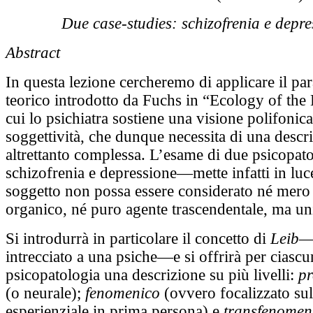
Due case-studies: schizofrenia e depre
Abstract
In questa lezione cercheremo di applicare il p
teorico introdotto da Fuchs in “Ecology of the B
cui lo psichiatra sostiene una visione polifonica
soggettività, che dunque necessita di una descr
altrettanto complessa. L’esame di due psicopa
schizofrenia e depressione—mette infatti in luc
soggetto non possa essere considerato né mero 
organico, né puro agente trascendentale, ma un
Si introdurrà in particolare il concetto di
Leib
—
intrecciato a una psiche—e si offrirà per ciascu
psicopatologia una descrizione su più livelli:
p
(o neurale);
fenomenico
(ovvero focalizzato sul
esperienziale in prima persona) e
transfenomen