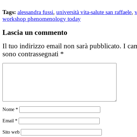
Tags:
alessandra fussi
,
università vita-salute san raffaele
,
v
workshop phenomenology today
Lascia un commento
Il tuo indirizzo email non sarà pubblicato.
I cam
sono contrassegnati
*
Nome
*
Email
*
Sito web