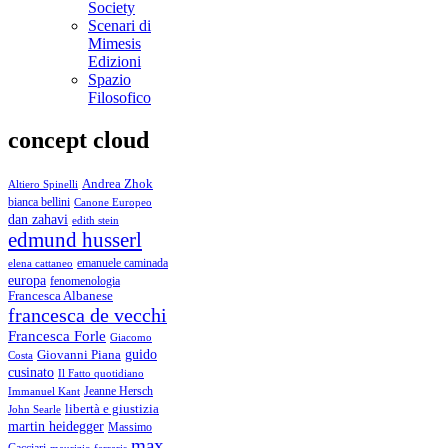
Society
Scenari di
Mimesis
Edizioni
Spazio
Filosofico
concept cloud
Andrea Zhok
Altiero Spinelli
bianca bellini
Canone Europeo
dan zahavi
edith stein
edmund husserl
emanuele caminada
elena cattaneo
europa
fenomenologia
Francesca Albanese
francesca de vecchi
Francesca Forle
Giacomo
guido
Giovanni Piana
Costa
cusinato
Il Fatto quotidiano
Immanuel Kant
Jeanne Hersch
libertà e giustizia
John Searle
martin heidegger
Massimo
max
maurizio ferraris