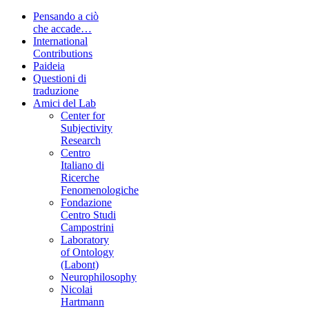
Pensando a ciò
che accade…
International
Contributions
Paideia
Questioni di
traduzione
Amici del Lab
Center for
Subjectivity
Research
Centro
Italiano di
Ricerche
Fenomenologiche
Fondazione
Centro Studi
Campostrini
Laboratory
of Ontology
(Labont)
Neurophilosophy
Nicolai
Hartmann