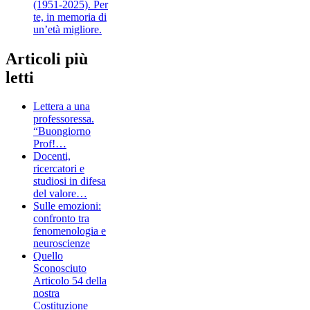
(1951-2025). Per
te, in memoria di
un’età migliore.
Articoli più
letti
Lettera a una
professoressa.
“Buongiorno
Prof!…
Docenti,
ricercatori e
studiosi in difesa
del valore…
Sulle emozioni:
confronto tra
fenomenologia e
neuroscienze
Quello
Sconosciuto
Articolo 54 della
nostra
Costituzione