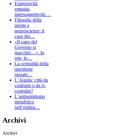
Espressività,
empatia,
intersoggettività.…
Filosofia della
mente e
neuroscienze: il
caso dei…
«Il capo del
Governo si
macchiò…». In
rete, le…
La centralità della
questione
morale…
L’Aquila: città da
costruire o da ri-
costruire?
L’antisemitismo
metafisico
nell’ombra…
Archivi
Archivi