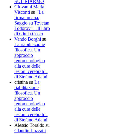
SUL RIARMO
Giovanni Maria
Visconti
su
“La
firma umana.
Saggio su Tzvetan
Todorov” – Il libro
di Giulia Cosio
Vando Borghi
su
La riabilitazione
filosofica. Un
approccio
fenomenologico
alla cura delle
lesioni cerebrali –
di Stefano Adami
cristina
su
La
riabilitazione
filosofica. Un
approccio
fenomenologico
alla cura delle
lesioni cerebrali –
di Stefano Adami
Alessio Toraldo
su
Claudio Luzzatti