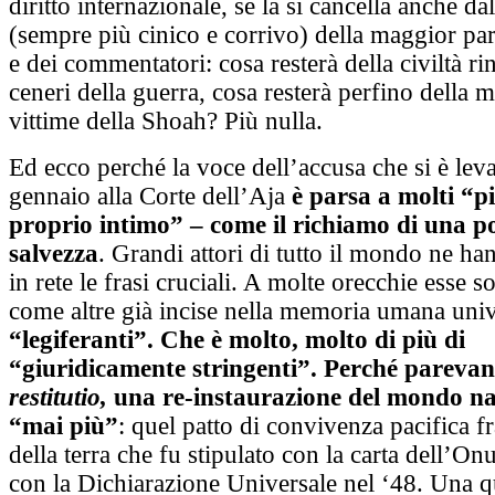
diritto internazionale, se la si cancella anche d
(sempre più cinico e corrivo) della maggior part
e dei commentatori: cosa resterà della civiltà rin
ceneri della guerra, cosa resterà perfino della 
vittime della Shoah? Più nulla.
Ed ecco perché la voce dell’accusa che si è leva
gennaio alla Corte dell’Aja
è parsa a molti “p
proprio intimo” – come il richiamo di una po
salvezza
. Grandi attori di tutto il mondo ne ha
in rete le frasi cruciali. A molte orecchie esse s
come altre già incise nella memoria umana univ
“legiferanti”. Che è molto, molto di più di
“giuridicamente stringenti”. Perché pareva
restitutio,
una re-instaurazione del mondo na
“mai più”
: quel patto di convivenza pacifica fra
della terra che fu stipulato con la carta dell’On
con la Dichiarazione Universale nel ‘48. Una q