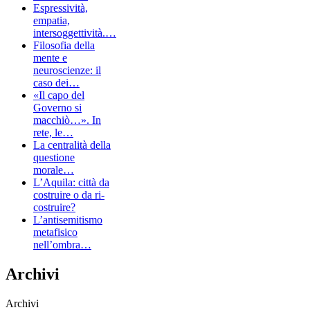
Espressività,
empatia,
intersoggettività.…
Filosofia della
mente e
neuroscienze: il
caso dei…
«Il capo del
Governo si
macchiò…». In
rete, le…
La centralità della
questione
morale…
L’Aquila: città da
costruire o da ri-
costruire?
L’antisemitismo
metafisico
nell’ombra…
Archivi
Archivi