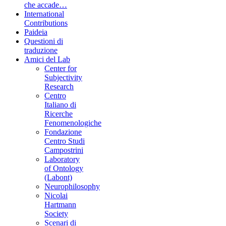
che accade…
International
Contributions
Paideia
Questioni di
traduzione
Amici del Lab
Center for
Subjectivity
Research
Centro
Italiano di
Ricerche
Fenomenologiche
Fondazione
Centro Studi
Campostrini
Laboratory
of Ontology
(Labont)
Neurophilosophy
Nicolai
Hartmann
Society
Scenari di