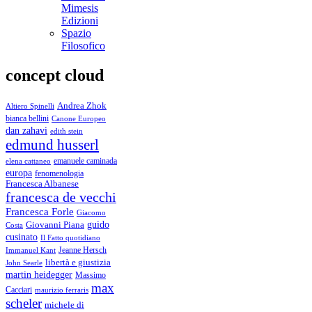
Mimesis
Edizioni
Spazio
Filosofico
concept cloud
Andrea Zhok
Altiero Spinelli
bianca bellini
Canone Europeo
dan zahavi
edith stein
edmund husserl
emanuele caminada
elena cattaneo
europa
fenomenologia
Francesca Albanese
francesca de vecchi
Francesca Forle
Giacomo
guido
Giovanni Piana
Costa
cusinato
Il Fatto quotidiano
Immanuel Kant
Jeanne Hersch
libertà e giustizia
John Searle
martin heidegger
Massimo
max
Cacciari
maurizio ferraris
scheler
michele di