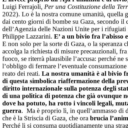
Luigi Ferrajoli,
Per una Costituzione della Ter
2022). Lo è la nostra comune umanità, quella 
dai cento giorni di bombe su Gaza, secondo il 
dell’Agenzia delle Nazioni Unite per i rifugiati 
Philippe Lazzarini.
E’ a un bivio fra l’abisso 
E non solo per la sorte di Gaza, o la speranza c
accolga la richiesta di misure precauzionali, fra c
fuoco, se riterrà plausibile l’accusa: perché ne
l’obbligo di fermare l’eventuale consumazione 
reato dei reati.
La nostra umanità è al bivio fr
di questa simbolica riaffermazione della pre
diritto internazionale sulla potenza degli stati
di una politica di potenza che già ovunque 
dove ha potuto, ha rotto i vincoli legali, mut
guerra
. Ma è proprio lì, in quell’ammasso di 
che è la Striscia di Gaza, che ora
brucia l’ani
Perché lì si consuma quotidianamente una stra