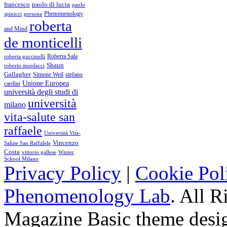
francesco
paolo di lucia
paolo
Phenomenology
spinicci
persona
roberta
and Mind
de monticelli
Roberta Sala
roberta guccinelli
Shaun
roberto mordacci
Gallagher
Simone Weil
stefano
Unione Europea
cardini
università degli studi di
università
milano
vita-salute san
raffaele
Università Vita-
Vincenzo
Salute San Raffalele
Costa
vittorio gallese
Winter
School Milano
Privacy Policy
|
Cookie Pol
Phenomenology Lab
. All R
Magazine Basic
theme desi