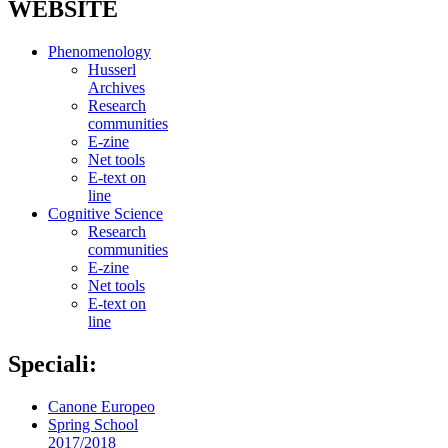
WEBSITE
Phenomenology
Husserl
Archives
Research
communities
E-zine
Net tools
E-text on
line
Cognitive Science
Research
communities
E-zine
Net tools
E-text on
line
Speciali:
Canone Europeo
Spring School
2017/2018