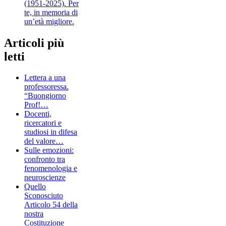
(1951-2025). Per
te, in memoria di
un’età migliore.
Articoli più
letti
Lettera a una
professoressa.
“Buongiorno
Prof!…
Docenti,
ricercatori e
studiosi in difesa
del valore…
Sulle emozioni:
confronto tra
fenomenologia e
neuroscienze
Quello
Sconosciuto
Articolo 54 della
nostra
Costituzione