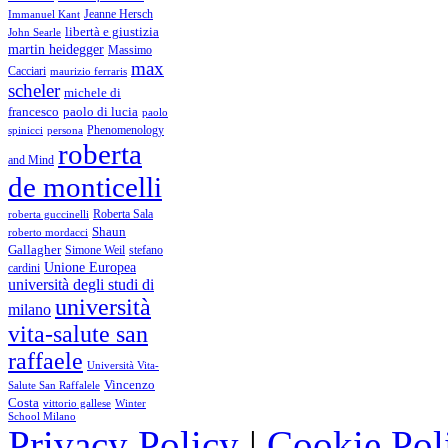
Immanuel Kant
Jeanne Hersch
libertà e giustizia
John Searle
martin heidegger
Massimo
max
Cacciari
maurizio ferraris
scheler
michele di
francesco
paolo di lucia
paolo
Phenomenology
spinicci
persona
roberta
and Mind
de monticelli
Roberta Sala
roberta guccinelli
Shaun
roberto mordacci
Gallagher
Simone Weil
stefano
Unione Europea
cardini
università degli studi di
università
milano
vita-salute san
raffaele
Università Vita-
Vincenzo
Salute San Raffalele
Costa
vittorio gallese
Winter
School Milano
Privacy Policy
|
Cookie Pol