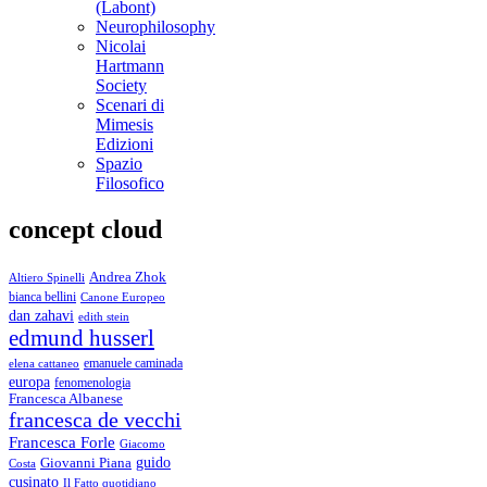
(Labont)
Neurophilosophy
Nicolai
Hartmann
Society
Scenari di
Mimesis
Edizioni
Spazio
Filosofico
concept cloud
Andrea Zhok
Altiero Spinelli
bianca bellini
Canone Europeo
dan zahavi
edith stein
edmund husserl
emanuele caminada
elena cattaneo
europa
fenomenologia
Francesca Albanese
francesca de vecchi
Francesca Forle
Giacomo
guido
Giovanni Piana
Costa
cusinato
Il Fatto quotidiano