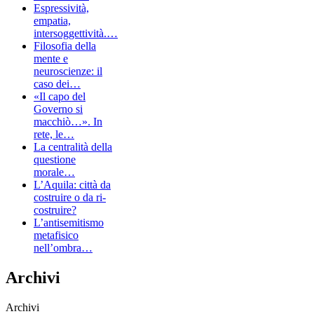
Espressività,
empatia,
intersoggettività.…
Filosofia della
mente e
neuroscienze: il
caso dei…
«Il capo del
Governo si
macchiò…». In
rete, le…
La centralità della
questione
morale…
L’Aquila: città da
costruire o da ri-
costruire?
L’antisemitismo
metafisico
nell’ombra…
Archivi
Archivi