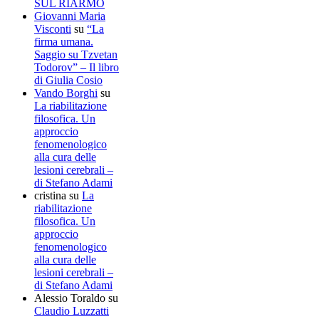
SUL RIARMO
Giovanni Maria
Visconti
su
“La
firma umana.
Saggio su Tzvetan
Todorov” – Il libro
di Giulia Cosio
Vando Borghi
su
La riabilitazione
filosofica. Un
approccio
fenomenologico
alla cura delle
lesioni cerebrali –
di Stefano Adami
cristina
su
La
riabilitazione
filosofica. Un
approccio
fenomenologico
alla cura delle
lesioni cerebrali –
di Stefano Adami
Alessio Toraldo
su
Claudio Luzzatti