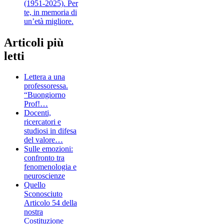
(1951-2025). Per
te, in memoria di
un’età migliore.
Articoli più
letti
Lettera a una
professoressa.
“Buongiorno
Prof!…
Docenti,
ricercatori e
studiosi in difesa
del valore…
Sulle emozioni:
confronto tra
fenomenologia e
neuroscienze
Quello
Sconosciuto
Articolo 54 della
nostra
Costituzione