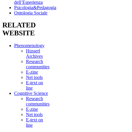
dell’Esperienza
Psicologia&Pedagogia
Ontologia Sociale
RELATED
WEBSITE
Phenomenology
Husserl
Archives
Research
communities
E-zine
Net tools
E-text on
line
Cognitive Science
Research
communities
E-zine
Net tools
E-text on
line