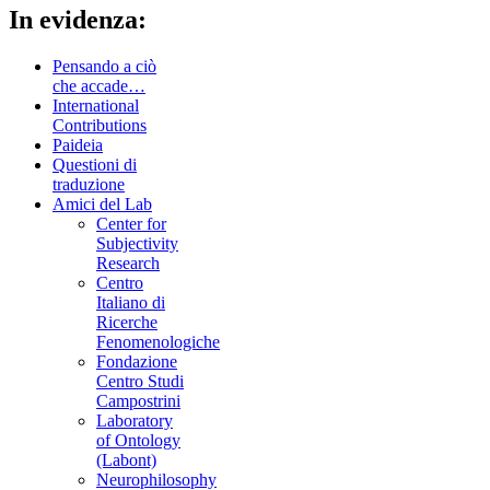
In evidenza:
Pensando a ciò
che accade…
International
Contributions
Paideia
Questioni di
traduzione
Amici del Lab
Center for
Subjectivity
Research
Centro
Italiano di
Ricerche
Fenomenologiche
Fondazione
Centro Studi
Campostrini
Laboratory
of Ontology
(Labont)
Neurophilosophy