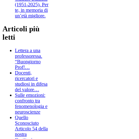
(1951-2025). Per
te, in memoria di
un’età migliore.
Articoli più
letti
Lettera a una
professoressa.
“Buongiorno
Prof!…
Docenti,
ricercatori e
studiosi in difesa
del valore…
Sulle emozioni:
confronto tra
fenomenologia e
neuroscienze
Quello
Sconosciuto
Articolo 54 della
nostra