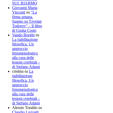
SUL RIARMO
Giovanni Maria
Visconti
su
“La
firma umana.
Saggio su Tzvetan
Todorov” – Il libro
di Giulia Cosio
Vando Borghi
su
La riabilitazione
filosofica. Un
approccio
fenomenologico
alla cura delle
lesioni cerebrali –
di Stefano Adami
cristina
su
La
riabilitazione
filosofica. Un
approccio
fenomenologico
alla cura delle
lesioni cerebrali –
di Stefano Adami
Alessio Toraldo
su
Claudio Luzzatti