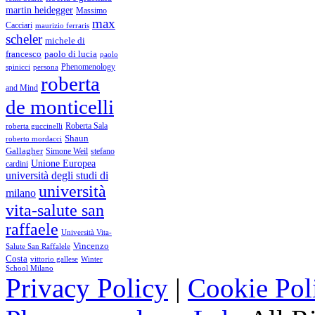
martin heidegger
Massimo
max
Cacciari
maurizio ferraris
scheler
michele di
francesco
paolo di lucia
paolo
Phenomenology
spinicci
persona
roberta
and Mind
de monticelli
Roberta Sala
roberta guccinelli
Shaun
roberto mordacci
Gallagher
Simone Weil
stefano
Unione Europea
cardini
università degli studi di
università
milano
vita-salute san
raffaele
Università Vita-
Vincenzo
Salute San Raffalele
Costa
vittorio gallese
Winter
School Milano
Privacy Policy
|
Cookie Pol