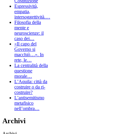
Costituzione
Espressività,
empatia,
intersoggettività.…
Filosofia della
mente e
neuroscienze: il
caso dei…
«Il capo del
Governo si
macchiò…». In
rete, le…
La centralità della
questione
morale…
L’Aquila: città da
costruire o da ri-
costruire?
L’antisemitismo
metafisico
nell’ombra…
Archivi
Archivi