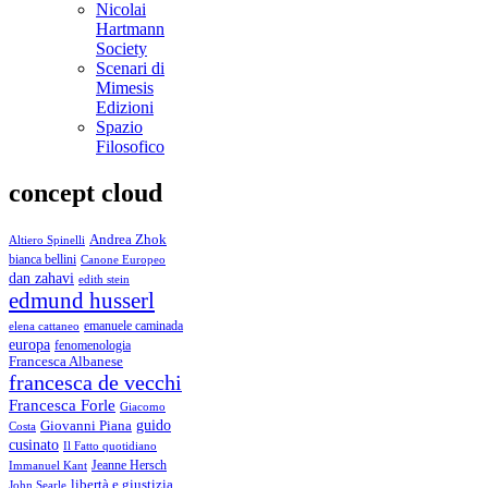
Nicolai
Hartmann
Society
Scenari di
Mimesis
Edizioni
Spazio
Filosofico
concept cloud
Andrea Zhok
Altiero Spinelli
bianca bellini
Canone Europeo
dan zahavi
edith stein
edmund husserl
emanuele caminada
elena cattaneo
europa
fenomenologia
Francesca Albanese
francesca de vecchi
Francesca Forle
Giacomo
guido
Giovanni Piana
Costa
cusinato
Il Fatto quotidiano
Immanuel Kant
Jeanne Hersch
libertà e giustizia
John Searle