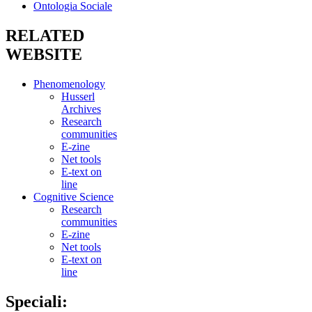
Ontologia Sociale
RELATED
WEBSITE
Phenomenology
Husserl
Archives
Research
communities
E-zine
Net tools
E-text on
line
Cognitive Science
Research
communities
E-zine
Net tools
E-text on
line
Speciali: