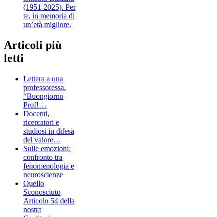
(1951-2025). Per
te, in memoria di
un’età migliore.
Articoli più
letti
Lettera a una
professoressa.
“Buongiorno
Prof!…
Docenti,
ricercatori e
studiosi in difesa
del valore…
Sulle emozioni:
confronto tra
fenomenologia e
neuroscienze
Quello
Sconosciuto
Articolo 54 della
nostra