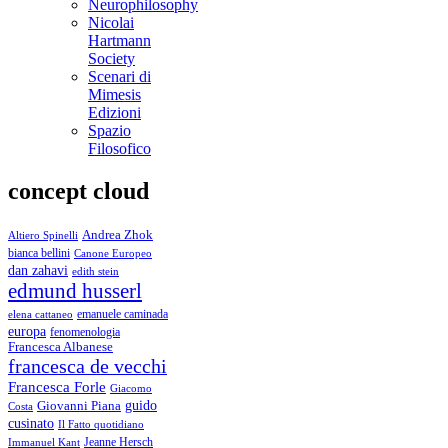
Neurophilosophy
Nicolai
Hartmann
Society
Scenari di
Mimesis
Edizioni
Spazio
Filosofico
concept cloud
Andrea Zhok
Altiero Spinelli
bianca bellini
Canone Europeo
dan zahavi
edith stein
edmund husserl
emanuele caminada
elena cattaneo
europa
fenomenologia
Francesca Albanese
francesca de vecchi
Francesca Forle
Giacomo
guido
Giovanni Piana
Costa
cusinato
Il Fatto quotidiano
Immanuel Kant
Jeanne Hersch