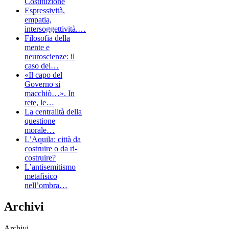
Costituzione
Espressività,
empatia,
intersoggettività.…
Filosofia della
mente e
neuroscienze: il
caso dei…
«Il capo del
Governo si
macchiò…». In
rete, le…
La centralità della
questione
morale…
L’Aquila: città da
costruire o da ri-
costruire?
L’antisemitismo
metafisico
nell’ombra…
Archivi
Archivi