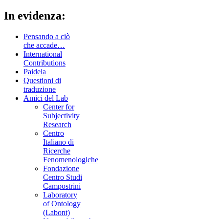
In evidenza:
Pensando a ciò
che accade…
International
Contributions
Paideia
Questioni di
traduzione
Amici del Lab
Center for
Subjectivity
Research
Centro
Italiano di
Ricerche
Fenomenologiche
Fondazione
Centro Studi
Campostrini
Laboratory
of Ontology
(Labont)