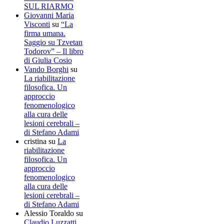
SUL RIARMO
Giovanni Maria
Visconti
su
“La
firma umana.
Saggio su Tzvetan
Todorov” – Il libro
di Giulia Cosio
Vando Borghi
su
La riabilitazione
filosofica. Un
approccio
fenomenologico
alla cura delle
lesioni cerebrali –
di Stefano Adami
cristina
su
La
riabilitazione
filosofica. Un
approccio
fenomenologico
alla cura delle
lesioni cerebrali –
di Stefano Adami
Alessio Toraldo
su
Claudio Luzzatti