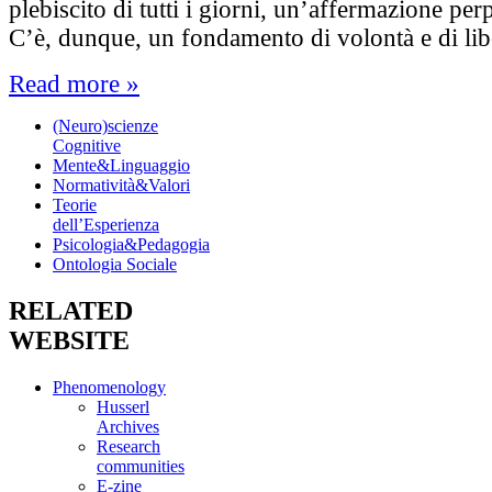
plebiscito di tutti i giorni, un’affermazione perp
C’è, dunque, un fondamento di volontà e di li
Read more »
(Neuro)scienze
Cognitive
Mente&Linguaggio
Normatività&Valori
Teorie
dell’Esperienza
Psicologia&Pedagogia
Ontologia Sociale
RELATED
WEBSITE
Phenomenology
Husserl
Archives
Research
communities
E-zine