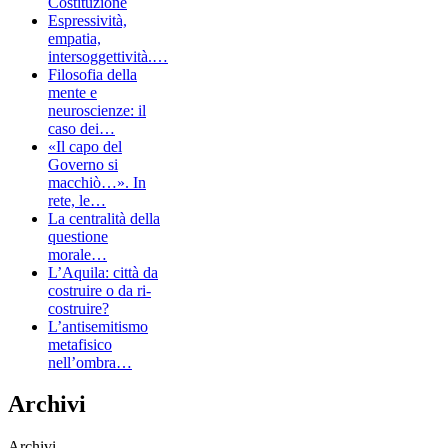
Costituzione
Espressività,
empatia,
intersoggettività.…
Filosofia della
mente e
neuroscienze: il
caso dei…
«Il capo del
Governo si
macchiò…». In
rete, le…
La centralità della
questione
morale…
L’Aquila: città da
costruire o da ri-
costruire?
L’antisemitismo
metafisico
nell’ombra…
Archivi
Archivi