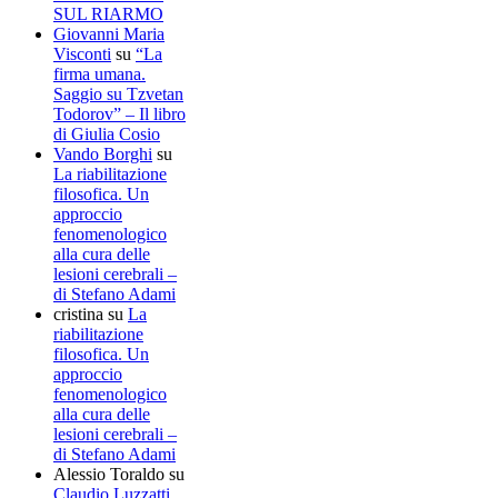
SUL RIARMO
Giovanni Maria
Visconti
su
“La
firma umana.
Saggio su Tzvetan
Todorov” – Il libro
di Giulia Cosio
Vando Borghi
su
La riabilitazione
filosofica. Un
approccio
fenomenologico
alla cura delle
lesioni cerebrali –
di Stefano Adami
cristina
su
La
riabilitazione
filosofica. Un
approccio
fenomenologico
alla cura delle
lesioni cerebrali –
di Stefano Adami
Alessio Toraldo
su
Claudio Luzzatti