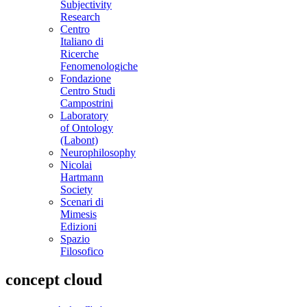
Subjectivity
Research
Centro
Italiano di
Ricerche
Fenomenologiche
Fondazione
Centro Studi
Campostrini
Laboratory
of Ontology
(Labont)
Neurophilosophy
Nicolai
Hartmann
Society
Scenari di
Mimesis
Edizioni
Spazio
Filosofico
concept cloud