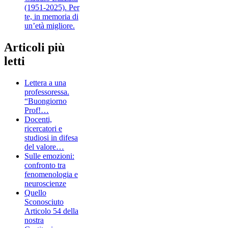
(1951-2025). Per
te, in memoria di
un’età migliore.
Articoli più
letti
Lettera a una
professoressa.
“Buongiorno
Prof!…
Docenti,
ricercatori e
studiosi in difesa
del valore…
Sulle emozioni:
confronto tra
fenomenologia e
neuroscienze
Quello
Sconosciuto
Articolo 54 della
nostra