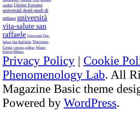
Unione Europea
cardini
università degli studi di
università
milano
vita-salute san
raffaele
Università Vita-
Vincenzo
Salute San Raffalele
Costa
vittorio gallese
Winter
School Milano
Privacy Policy
|
Cookie Pol
Phenomenology Lab
. All R
Magazine Basic
theme desi
Powered by
WordPress
.