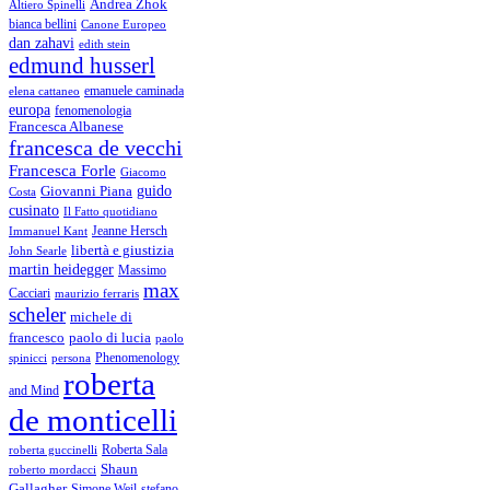
Andrea Zhok
Altiero Spinelli
bianca bellini
Canone Europeo
dan zahavi
edith stein
edmund husserl
emanuele caminada
elena cattaneo
europa
fenomenologia
Francesca Albanese
francesca de vecchi
Francesca Forle
Giacomo
guido
Giovanni Piana
Costa
cusinato
Il Fatto quotidiano
Immanuel Kant
Jeanne Hersch
libertà e giustizia
John Searle
martin heidegger
Massimo
max
Cacciari
maurizio ferraris
scheler
michele di
francesco
paolo di lucia
paolo
Phenomenology
spinicci
persona
roberta
and Mind
de monticelli
Roberta Sala
roberta guccinelli
Shaun
roberto mordacci
Gallagher
Simone Weil
stefano