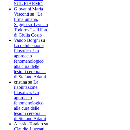
SUL RIARMO
Giovanni Maria
Visconti
su
“La
firma umana.
Saggio su Tzvetan
Todorov” – Il libro
di Giulia Cosio
Vando Borghi
su
La riabilitazione
filosofica. Un
approccio
fenomenologico
alla cura delle
lesioni cerebrali –
di Stefano Adami
cristina
su
La
riabilitazione
filosofica. Un
approccio
fenomenologico
alla cura delle
lesioni cerebrali –
di Stefano Adami
Alessio Toraldo
su
Claudio Luzzatti