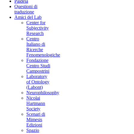
Paideia
Questioni di
traduzione
Amici del Lab
Center for
Subjectivity
Research
Centro
Italiano di
Ricerche
Fenomenologiche
Fondazione
Centro Studi
Campostrini
Laboratory
of Ontology
(Labont)
Neurophilosophy
Nicolai
Hartmann
Society
Scenari di
Mimesis
Edizioni
Spazio