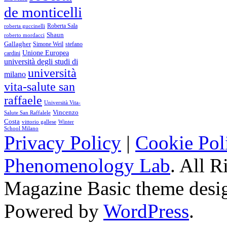
de monticelli
Roberta Sala
roberta guccinelli
Shaun
roberto mordacci
Gallagher
Simone Weil
stefano
Unione Europea
cardini
università degli studi di
università
milano
vita-salute san
raffaele
Università Vita-
Vincenzo
Salute San Raffalele
Costa
vittorio gallese
Winter
School Milano
Privacy Policy
|
Cookie Pol
Phenomenology Lab
. All R
Magazine Basic
theme desi
Powered by
WordPress
.