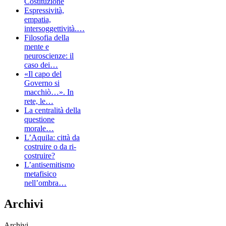
Costituzione
Espressività,
empatia,
intersoggettività.…
Filosofia della
mente e
neuroscienze: il
caso dei…
«Il capo del
Governo si
macchiò…». In
rete, le…
La centralità della
questione
morale…
L’Aquila: città da
costruire o da ri-
costruire?
L’antisemitismo
metafisico
nell’ombra…
Archivi
Archivi