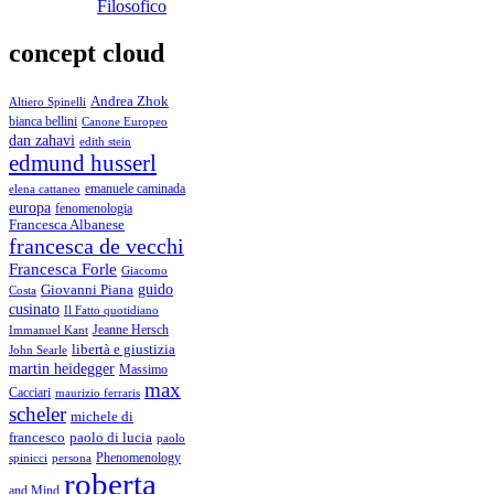
Filosofico
concept cloud
Andrea Zhok
Altiero Spinelli
bianca bellini
Canone Europeo
dan zahavi
edith stein
edmund husserl
emanuele caminada
elena cattaneo
europa
fenomenologia
Francesca Albanese
francesca de vecchi
Francesca Forle
Giacomo
guido
Giovanni Piana
Costa
cusinato
Il Fatto quotidiano
Immanuel Kant
Jeanne Hersch
libertà e giustizia
John Searle
martin heidegger
Massimo
max
Cacciari
maurizio ferraris
scheler
michele di
francesco
paolo di lucia
paolo
Phenomenology
spinicci
persona
roberta
and Mind