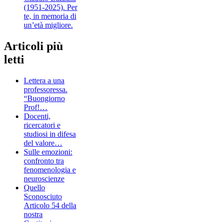
(1951-2025). Per
te, in memoria di
un’età migliore.
Articoli più
letti
Lettera a una
professoressa.
“Buongiorno
Prof!…
Docenti,
ricercatori e
studiosi in difesa
del valore…
Sulle emozioni:
confronto tra
fenomenologia e
neuroscienze
Quello
Sconosciuto
Articolo 54 della
nostra