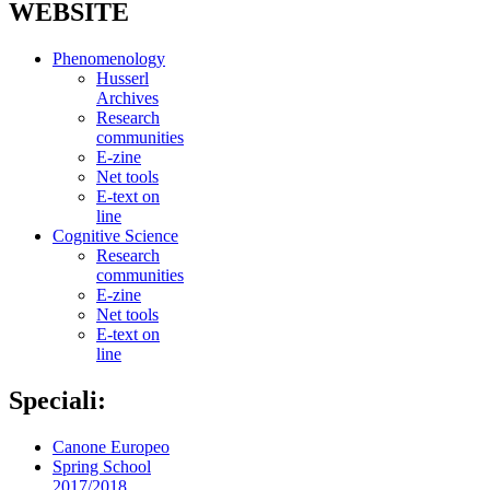
WEBSITE
Phenomenology
Husserl
Archives
Research
communities
E-zine
Net tools
E-text on
line
Cognitive Science
Research
communities
E-zine
Net tools
E-text on
line
Speciali:
Canone Europeo
Spring School
2017/2018