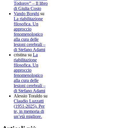
Todorov” – Il libro
di Giulia Cosio
Vando Borghi
su
La riabilitazione
filosofica. Un
approccio
fenomenologico
alla cura delle
lesioni cerebrali –
di Stefano Adami
cristina
su
La
riabilitazione
filosofica. Un
approccio
fenomenologico
alla cura delle
lesioni cerebrali –
di Stefano Adami
Alessio Toraldo
su
Claudio Luzzatti
(1951-2025). Per
te, in memoria di
un’età migliore.