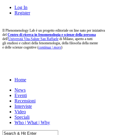
Log In
Register
Il Phenomenology Lab è un progetto editoriale on line nato per iniziativa
del
Centro di ricerca in fenomenologia e scienze della persona
dell'
Università Vita-Salute San Raffaele
di Milano, aperto a tutti
gli studiosi e cultori della fenomenologia, della filosofia della mente
e delle scienze cognitive (
continua | more
)
Home
News
Eventi
Recensioni
Interviste
Video
Speciali
Who | What | Why