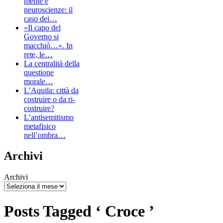
mente e
neuroscienze: il
caso dei…
«Il capo del
Governo si
macchiò…». In
rete, le…
La centralità della
questione
morale…
L’Aquila: città da
costruire o da ri-
costruire?
L’antisemitismo
metafisico
nell’ombra…
Archivi
Archivi
Posts Tagged ‘ Croce ’