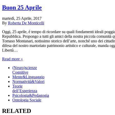
Buon 25 Aprile
martedì, 25 Aprile, 2017
By
Roberta De Monticelli
Oggi, 25 aprile, è tempo di ricordare su quali fondamenti ideali poggia
Repubblica. Propongo a tutti gli amici della nostra piccola comunità qu
Tomaso Montanari, notissimo storico dell’arte, nonché uno dei cittadin
difesa del nostro martoriato patrimonio artistico e culturale, manda ogg
Libertà…
Read more »
(Neuro)scienze
Cognitive
Mente&Linguaggio
Normatività&Valori
Teorie
dell’Esperienza
Psicologia&Pedagogia
Ontologia Sociale
RELATED