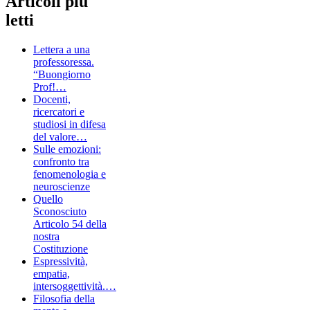
Articoli più
letti
Lettera a una
professoressa.
“Buongiorno
Prof!…
Docenti,
ricercatori e
studiosi in difesa
del valore…
Sulle emozioni:
confronto tra
fenomenologia e
neuroscienze
Quello
Sconosciuto
Articolo 54 della
nostra
Costituzione
Espressività,
empatia,
intersoggettività.…
Filosofia della