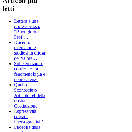
Articoli più
letti
Lettera a una
professoressa.
“Buongiorno
Prof!…
Docenti,
ricercatori e
studiosi in difesa
del valore…
Sulle emozioni:
confronto tra
fenomenologia e
neuroscienze
Quello
Sconosciuto
Articolo 54 della
nostra
Costituzione
Espressività,
empatia,
intersoggettività.…
Filosofia della