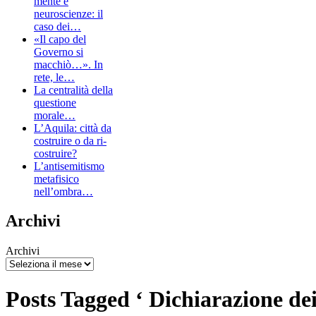
mente e
neuroscienze: il
caso dei…
«Il capo del
Governo si
macchiò…». In
rete, le…
La centralità della
questione
morale…
L’Aquila: città da
costruire o da ri-
costruire?
L’antisemitismo
metafisico
nell’ombra…
Archivi
Archivi
Posts Tagged ‘ Dichiarazione dei