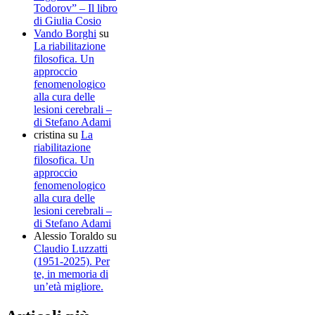
Todorov” – Il libro
di Giulia Cosio
Vando Borghi
su
La riabilitazione
filosofica. Un
approccio
fenomenologico
alla cura delle
lesioni cerebrali –
di Stefano Adami
cristina
su
La
riabilitazione
filosofica. Un
approccio
fenomenologico
alla cura delle
lesioni cerebrali –
di Stefano Adami
Alessio Toraldo
su
Claudio Luzzatti
(1951-2025). Per
te, in memoria di
un’età migliore.