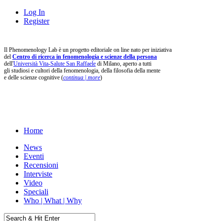
Log In
Register
Il Phenomenology Lab è un progetto editoriale on line nato per iniziativa
del
Centro di ricerca in fenomenologia e scienze della persona
dell'
Università Vita-Salute San Raffaele
di Milano, aperto a tutti
gli studiosi e cultori della fenomenologia, della filosofia della mente
e delle scienze cognitive (
continua | more
)
Home
News
Eventi
Recensioni
Interviste
Video
Speciali
Who | What | Why