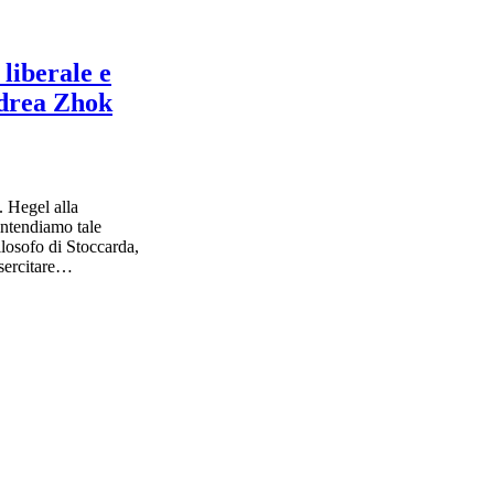
 liberale e
ndrea Zhok
. Hegel alla
intendiamo tale
ilosofo di Stoccarda,
esercitare…