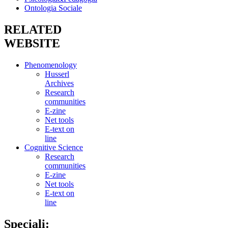
Ontologia Sociale
RELATED
WEBSITE
Phenomenology
Husserl
Archives
Research
communities
E-zine
Net tools
E-text on
line
Cognitive Science
Research
communities
E-zine
Net tools
E-text on
line
Speciali: