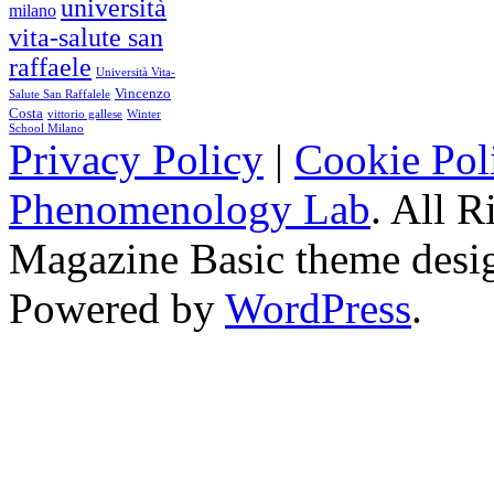
università
milano
vita-salute san
raffaele
Università Vita-
Vincenzo
Salute San Raffalele
Costa
vittorio gallese
Winter
School Milano
Privacy Policy
|
Cookie Pol
Phenomenology Lab
. All R
Magazine Basic
theme desi
Powered by
WordPress
.