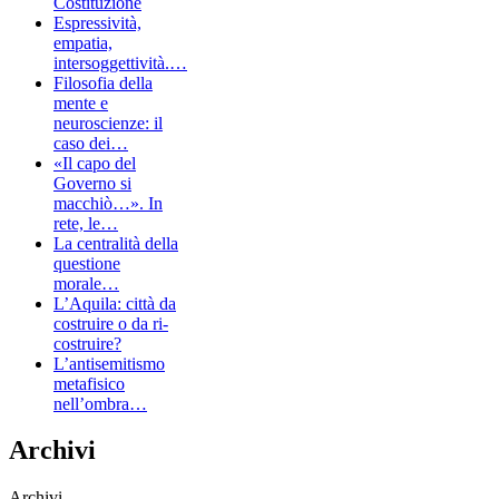
Costituzione
Espressività,
empatia,
intersoggettività.…
Filosofia della
mente e
neuroscienze: il
caso dei…
«Il capo del
Governo si
macchiò…». In
rete, le…
La centralità della
questione
morale…
L’Aquila: città da
costruire o da ri-
costruire?
L’antisemitismo
metafisico
nell’ombra…
Archivi
Archivi