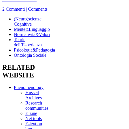
2 Commenti | Comments
(Neuro)scienze
Cognitive
Mente&Linguaggio
Normatività&Valori
Teorie
dell’Esperienza
Psicologia&Pedagogia
Ontologia Sociale
RELATED
WEBSITE
Phenomenology
Husserl
Archives
Research
communities
E-zine
Net tools
E-text on
line