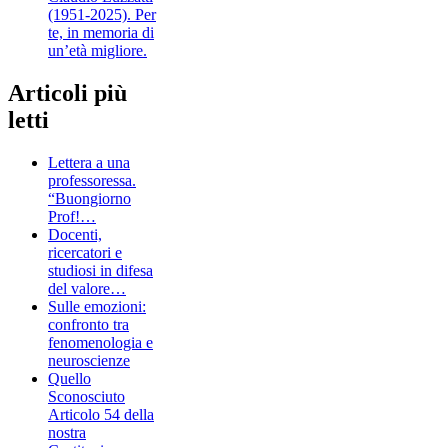
(1951-2025). Per
te, in memoria di
un’età migliore.
Articoli più
letti
Lettera a una
professoressa.
“Buongiorno
Prof!…
Docenti,
ricercatori e
studiosi in difesa
del valore…
Sulle emozioni:
confronto tra
fenomenologia e
neuroscienze
Quello
Sconosciuto
Articolo 54 della
nostra