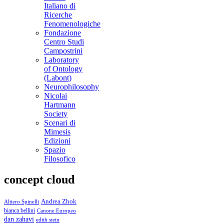
Italiano di
Ricerche
Fenomenologiche
Fondazione
Centro Studi
Campostrini
Laboratory
of Ontology
(Labont)
Neurophilosophy
Nicolai
Hartmann
Society
Scenari di
Mimesis
Edizioni
Spazio
Filosofico
concept cloud
Andrea Zhok
Altiero Spinelli
bianca bellini
Canone Europeo
dan zahavi
edith stein