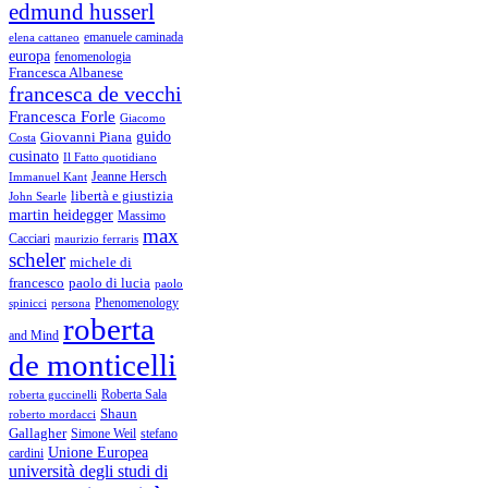
edmund husserl
emanuele caminada
elena cattaneo
europa
fenomenologia
Francesca Albanese
francesca de vecchi
Francesca Forle
Giacomo
guido
Giovanni Piana
Costa
cusinato
Il Fatto quotidiano
Immanuel Kant
Jeanne Hersch
libertà e giustizia
John Searle
martin heidegger
Massimo
max
Cacciari
maurizio ferraris
scheler
michele di
francesco
paolo di lucia
paolo
Phenomenology
spinicci
persona
roberta
and Mind
de monticelli
Roberta Sala
roberta guccinelli
Shaun
roberto mordacci
Gallagher
Simone Weil
stefano
Unione Europea
cardini
università degli studi di