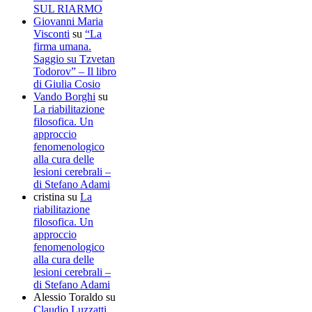
SUL RIARMO
Giovanni Maria
Visconti
su
“La
firma umana.
Saggio su Tzvetan
Todorov” – Il libro
di Giulia Cosio
Vando Borghi
su
La riabilitazione
filosofica. Un
approccio
fenomenologico
alla cura delle
lesioni cerebrali –
di Stefano Adami
cristina
su
La
riabilitazione
filosofica. Un
approccio
fenomenologico
alla cura delle
lesioni cerebrali –
di Stefano Adami
Alessio Toraldo
su
Claudio Luzzatti