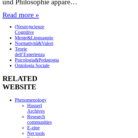
und Philosophie appare…
Read more »
(Neuro)scienze
Cognitive
Mente&Linguaggio
Normatività&Valori
Teorie
dell’Esperienza
Psicologia&Pedagogia
Ontologia Sociale
RELATED
WEBSITE
Phenomenology
Husserl
Archives
Research
communities
E-zine
Net tools