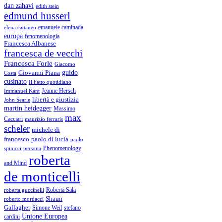
dan zahavi
edith stein
edmund husserl
emanuele caminada
elena cattaneo
europa
fenomenologia
Francesca Albanese
francesca de vecchi
Francesca Forle
Giacomo
guido
Giovanni Piana
Costa
cusinato
Il Fatto quotidiano
Immanuel Kant
Jeanne Hersch
libertà e giustizia
John Searle
martin heidegger
Massimo
max
Cacciari
maurizio ferraris
scheler
michele di
francesco
paolo di lucia
paolo
Phenomenology
spinicci
persona
roberta
and Mind
de monticelli
Roberta Sala
roberta guccinelli
Shaun
roberto mordacci
Gallagher
Simone Weil
stefano
Unione Europea
cardini