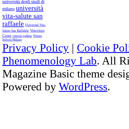
università degli studi di
università
milano
vita-salute san
raffaele
Università Vita-
Vincenzo
Salute San Raffalele
Costa
vittorio gallese
Winter
School Milano
Privacy Policy
|
Cookie Pol
Phenomenology Lab
. All R
Magazine Basic
theme desi
Powered by
WordPress
.