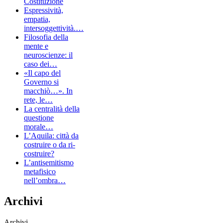
Costituzione
Espressività,
empatia,
intersoggettività.…
Filosofia della
mente e
neuroscienze: il
caso dei…
«Il capo del
Governo si
macchiò…». In
rete, le…
La centralità della
questione
morale…
L’Aquila: città da
costruire o da ri-
costruire?
L’antisemitismo
metafisico
nell’ombra…
Archivi
Archivi