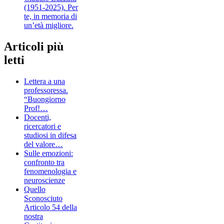
(1951-2025). Per
te, in memoria di
un’età migliore.
Articoli più
letti
Lettera a una
professoressa.
“Buongiorno
Prof!…
Docenti,
ricercatori e
studiosi in difesa
del valore…
Sulle emozioni:
confronto tra
fenomenologia e
neuroscienze
Quello
Sconosciuto
Articolo 54 della
nostra