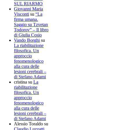
SUL RIARMO
Giovanni Maria
Visconti
su
“La
firma umana.
Saggio su Tzvetan
Todorov” – Il libro
di Giulia Cosio
Vando Borghi
su
La riabilitazione
filosofica. Un
approccio
fenomenologico
alla cura delle
lesioni cerebrali –
di Stefano Adami
cristina
su
La
riabilitazione
filosofica. Un
approccio
fenomenologico
alla cura delle
lesioni cerebrali –
di Stefano Adami
Alessio Toraldo
su
Claudio Luzzatti