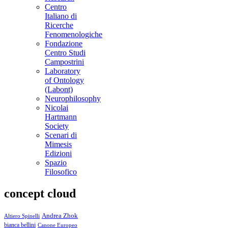
Centro
Italiano di
Ricerche
Fenomenologiche
Fondazione
Centro Studi
Campostrini
Laboratory
of Ontology
(Labont)
Neurophilosophy
Nicolai
Hartmann
Society
Scenari di
Mimesis
Edizioni
Spazio
Filosofico
concept cloud
Andrea Zhok
Altiero Spinelli
bianca bellini
Canone Europeo