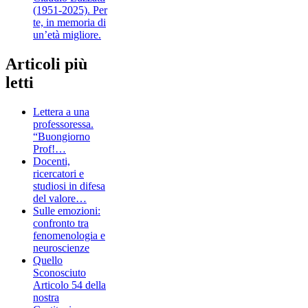
(1951-2025). Per
te, in memoria di
un’età migliore.
Articoli più
letti
Lettera a una
professoressa.
“Buongiorno
Prof!…
Docenti,
ricercatori e
studiosi in difesa
del valore…
Sulle emozioni:
confronto tra
fenomenologia e
neuroscienze
Quello
Sconosciuto
Articolo 54 della
nostra