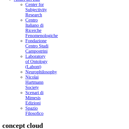
Center for
Subjectivity
Research
Centro
Italiano di
Ricerche
Fenomenologiche
Fondazione
Centro Studi
Campostrini
Laboratory
of Ontology
(Labont)
Neurophilosophy
Nicolai
Hartmann
Society
Scenari di
Mimesis
Edizioni
Spazio
Filosofico
concept cloud