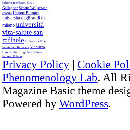
Shaun
roberto mordacci
Gallagher
Simone Weil
stefano
Unione Europea
cardini
università degli studi di
università
milano
vita-salute san
raffaele
Università Vita-
Vincenzo
Salute San Raffalele
Costa
vittorio gallese
Winter
School Milano
Privacy Policy
|
Cookie Pol
Phenomenology Lab
. All R
Magazine Basic
theme desi
Powered by
WordPress
.