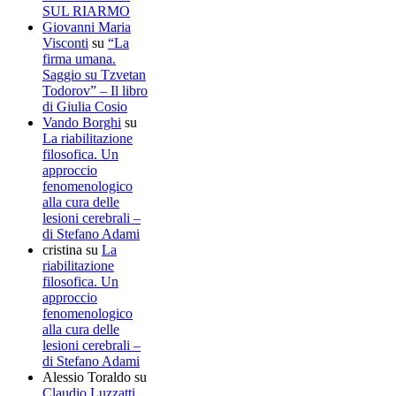
SUL RIARMO
Giovanni Maria
Visconti
su
“La
firma umana.
Saggio su Tzvetan
Todorov” – Il libro
di Giulia Cosio
Vando Borghi
su
La riabilitazione
filosofica. Un
approccio
fenomenologico
alla cura delle
lesioni cerebrali –
di Stefano Adami
cristina
su
La
riabilitazione
filosofica. Un
approccio
fenomenologico
alla cura delle
lesioni cerebrali –
di Stefano Adami
Alessio Toraldo
su
Claudio Luzzatti