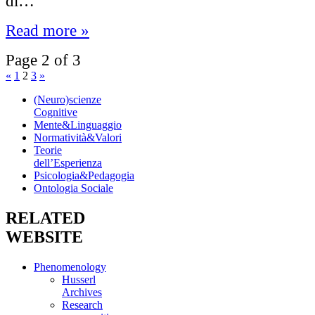
di…
Read more »
Page 2 of 3
«
1
2
3
»
(Neuro)scienze
Cognitive
Mente&Linguaggio
Normatività&Valori
Teorie
dell’Esperienza
Psicologia&Pedagogia
Ontologia Sociale
RELATED
WEBSITE
Phenomenology
Husserl
Archives
Research