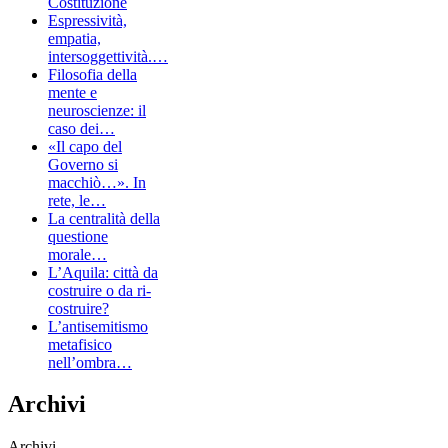
Costituzione
Espressività,
empatia,
intersoggettività.…
Filosofia della
mente e
neuroscienze: il
caso dei…
«Il capo del
Governo si
macchiò…». In
rete, le…
La centralità della
questione
morale…
L’Aquila: città da
costruire o da ri-
costruire?
L’antisemitismo
metafisico
nell’ombra…
Archivi
Archivi