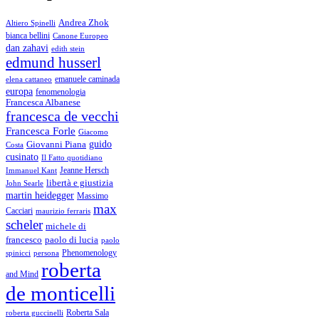
Andrea Zhok
Altiero Spinelli
bianca bellini
Canone Europeo
dan zahavi
edith stein
edmund husserl
emanuele caminada
elena cattaneo
europa
fenomenologia
Francesca Albanese
francesca de vecchi
Francesca Forle
Giacomo
guido
Giovanni Piana
Costa
cusinato
Il Fatto quotidiano
Immanuel Kant
Jeanne Hersch
libertà e giustizia
John Searle
martin heidegger
Massimo
max
Cacciari
maurizio ferraris
scheler
michele di
francesco
paolo di lucia
paolo
Phenomenology
spinicci
persona
roberta
and Mind
de monticelli
Roberta Sala
roberta guccinelli