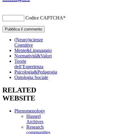
Codice CAPTCHA
*
(Neuro)scienze
Cognitive
Mente&Linguaggio
Normatività&Valori
Teorie
dell’Esperienza
Psicologia&Pedagogia
Ontologia Sociale
RELATED
WEBSITE
Phenomenology
Husserl
Archives
Research
communities