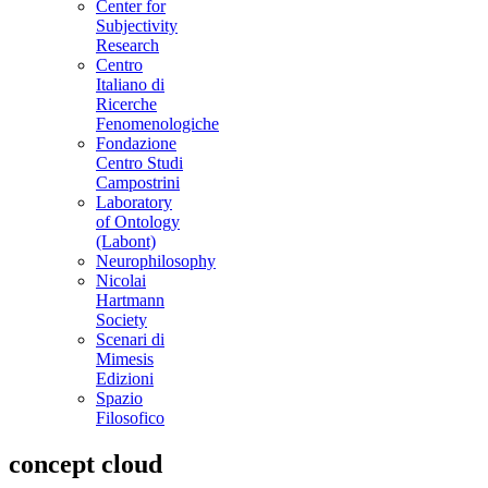
Center for
Subjectivity
Research
Centro
Italiano di
Ricerche
Fenomenologiche
Fondazione
Centro Studi
Campostrini
Laboratory
of Ontology
(Labont)
Neurophilosophy
Nicolai
Hartmann
Society
Scenari di
Mimesis
Edizioni
Spazio
Filosofico
concept cloud