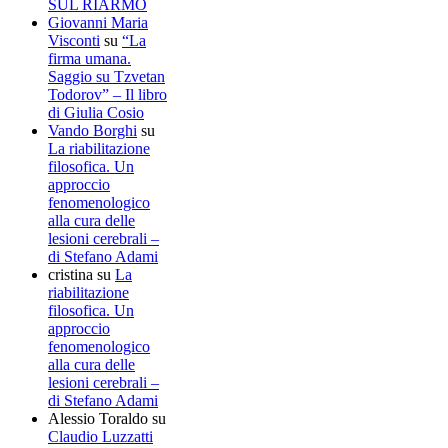
SUL RIARMO
Giovanni Maria
Visconti
su
“La
firma umana.
Saggio su Tzvetan
Todorov” – Il libro
di Giulia Cosio
Vando Borghi
su
La riabilitazione
filosofica. Un
approccio
fenomenologico
alla cura delle
lesioni cerebrali –
di Stefano Adami
cristina
su
La
riabilitazione
filosofica. Un
approccio
fenomenologico
alla cura delle
lesioni cerebrali –
di Stefano Adami
Alessio Toraldo
su
Claudio Luzzatti