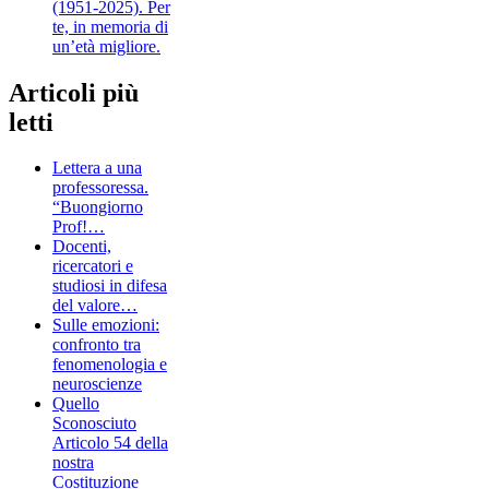
(1951-2025). Per
te, in memoria di
un’età migliore.
Articoli più
letti
Lettera a una
professoressa.
“Buongiorno
Prof!…
Docenti,
ricercatori e
studiosi in difesa
del valore…
Sulle emozioni:
confronto tra
fenomenologia e
neuroscienze
Quello
Sconosciuto
Articolo 54 della
nostra
Costituzione