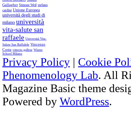
Gallagher
Simone Weil
stefano
Unione Europea
cardini
università degli studi di
università
milano
vita-salute san
raffaele
Università Vita-
Vincenzo
Salute San Raffalele
Costa
vittorio gallese
Winter
School Milano
Privacy Policy
|
Cookie Pol
Phenomenology Lab
. All R
Magazine Basic
theme desi
Powered by
WordPress
.