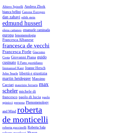
Andrea Zhok
Altiero Spinelli
bianca bellini
Canone Europeo
dan zahavi
edith stein
edmund husserl
emanuele caminada
elena cattaneo
europa
fenomenologia
Francesca Albanese
francesca de vecchi
Francesca Forle
Giacomo
guido
Giovanni Piana
Costa
cusinato
Il Fatto quotidiano
Immanuel Kant
Jeanne Hersch
libertà e giustizia
John Searle
martin heidegger
Massimo
max
Cacciari
maurizio ferraris
scheler
michele di
francesco
paolo di lucia
paolo
Phenomenology
spinicci
persona
roberta
and Mind
de monticelli
Roberta Sala
roberta guccinelli
Shaun
roberto mordacci