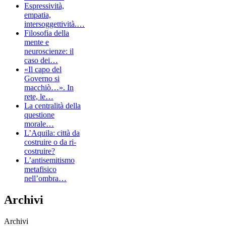
Espressività,
empatia,
intersoggettività.…
Filosofia della
mente e
neuroscienze: il
caso dei…
«Il capo del
Governo si
macchiò…». In
rete, le…
La centralità della
questione
morale…
L’Aquila: città da
costruire o da ri-
costruire?
L’antisemitismo
metafisico
nell’ombra…
Archivi
Archivi