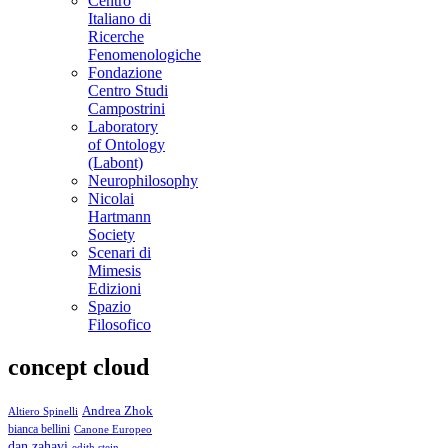
Centro
Italiano di
Ricerche
Fenomenologiche
Fondazione
Centro Studi
Campostrini
Laboratory
of Ontology
(Labont)
Neurophilosophy
Nicolai
Hartmann
Society
Scenari di
Mimesis
Edizioni
Spazio
Filosofico
concept cloud
Andrea Zhok
Altiero Spinelli
bianca bellini
Canone Europeo
dan zahavi
edith stein