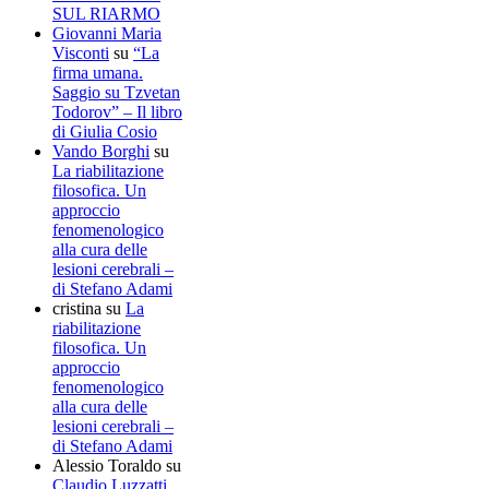
SUL RIARMO
Giovanni Maria
Visconti
su
“La
firma umana.
Saggio su Tzvetan
Todorov” – Il libro
di Giulia Cosio
Vando Borghi
su
La riabilitazione
filosofica. Un
approccio
fenomenologico
alla cura delle
lesioni cerebrali –
di Stefano Adami
cristina
su
La
riabilitazione
filosofica. Un
approccio
fenomenologico
alla cura delle
lesioni cerebrali –
di Stefano Adami
Alessio Toraldo
su
Claudio Luzzatti