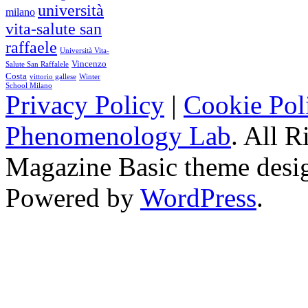
università
milano
vita-salute san
raffaele
Università Vita-
Vincenzo
Salute San Raffalele
Costa
vittorio gallese
Winter
School Milano
Privacy Policy
|
Cookie Pol
Phenomenology Lab
. All R
Magazine Basic
theme desi
Powered by
WordPress
.