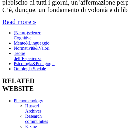
plebiscito di tutti i giorni, un’affermazione perp
C’è, dunque, un fondamento di volontà e di li
Read more »
(Neuro)scienze
Cognitive
Mente&Linguaggio
Normatività&Valori
Teorie
dell’Esperienza
Psicologia&Pedagogia
Ontologia Sociale
RELATED
WEBSITE
Phenomenology
Husserl
Archives
Research
communities
E-zine