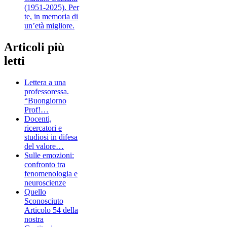
(1951-2025). Per
te, in memoria di
un’età migliore.
Articoli più
letti
Lettera a una
professoressa.
“Buongiorno
Prof!…
Docenti,
ricercatori e
studiosi in difesa
del valore…
Sulle emozioni:
confronto tra
fenomenologia e
neuroscienze
Quello
Sconosciuto
Articolo 54 della
nostra