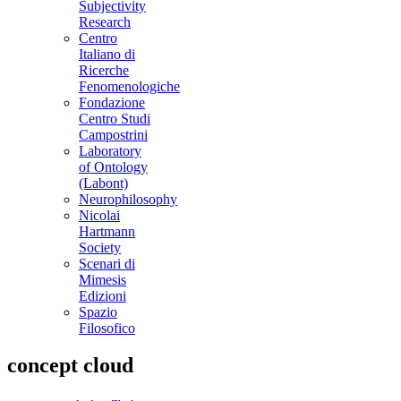
Subjectivity
Research
Centro
Italiano di
Ricerche
Fenomenologiche
Fondazione
Centro Studi
Campostrini
Laboratory
of Ontology
(Labont)
Neurophilosophy
Nicolai
Hartmann
Society
Scenari di
Mimesis
Edizioni
Spazio
Filosofico
concept cloud