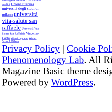
Unione Europea
cardini
università degli studi di
università
milano
vita-salute san
raffaele
Università Vita-
Vincenzo
Salute San Raffalele
Costa
vittorio gallese
Winter
School Milano
Privacy Policy
|
Cookie Pol
Phenomenology Lab
. All R
Magazine Basic
theme desi
Powered by
WordPress
.