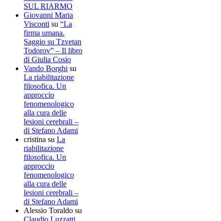
SUL RIARMO
Giovanni Maria
Visconti
su
“La
firma umana.
Saggio su Tzvetan
Todorov” – Il libro
di Giulia Cosio
Vando Borghi
su
La riabilitazione
filosofica. Un
approccio
fenomenologico
alla cura delle
lesioni cerebrali –
di Stefano Adami
cristina
su
La
riabilitazione
filosofica. Un
approccio
fenomenologico
alla cura delle
lesioni cerebrali –
di Stefano Adami
Alessio Toraldo
su
Claudio Luzzatti