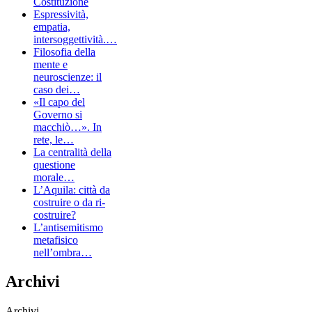
Costituzione
Espressività,
empatia,
intersoggettività.…
Filosofia della
mente e
neuroscienze: il
caso dei…
«Il capo del
Governo si
macchiò…». In
rete, le…
La centralità della
questione
morale…
L’Aquila: città da
costruire o da ri-
costruire?
L’antisemitismo
metafisico
nell’ombra…
Archivi
Archivi