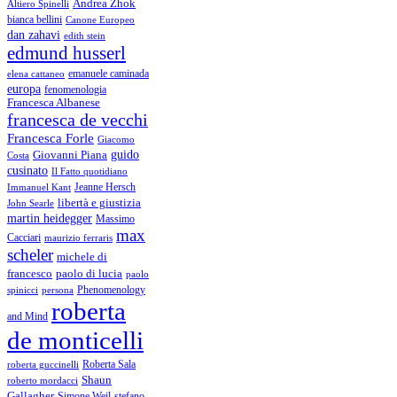
Andrea Zhok
Altiero Spinelli
bianca bellini
Canone Europeo
dan zahavi
edith stein
edmund husserl
emanuele caminada
elena cattaneo
europa
fenomenologia
Francesca Albanese
francesca de vecchi
Francesca Forle
Giacomo
guido
Giovanni Piana
Costa
cusinato
Il Fatto quotidiano
Immanuel Kant
Jeanne Hersch
libertà e giustizia
John Searle
martin heidegger
Massimo
max
Cacciari
maurizio ferraris
scheler
michele di
francesco
paolo di lucia
paolo
Phenomenology
spinicci
persona
roberta
and Mind
de monticelli
Roberta Sala
roberta guccinelli
Shaun
roberto mordacci
Gallagher
Simone Weil
stefano