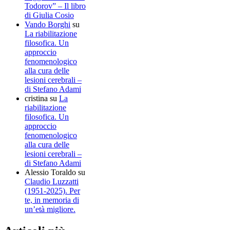
Todorov” – Il libro
di Giulia Cosio
Vando Borghi
su
La riabilitazione
filosofica. Un
approccio
fenomenologico
alla cura delle
lesioni cerebrali –
di Stefano Adami
cristina
su
La
riabilitazione
filosofica. Un
approccio
fenomenologico
alla cura delle
lesioni cerebrali –
di Stefano Adami
Alessio Toraldo
su
Claudio Luzzatti
(1951-2025). Per
te, in memoria di
un’età migliore.