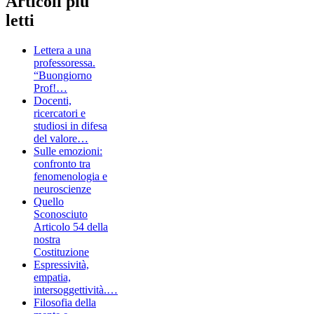
Articoli più
letti
Lettera a una
professoressa.
“Buongiorno
Prof!…
Docenti,
ricercatori e
studiosi in difesa
del valore…
Sulle emozioni:
confronto tra
fenomenologia e
neuroscienze
Quello
Sconosciuto
Articolo 54 della
nostra
Costituzione
Espressività,
empatia,
intersoggettività.…
Filosofia della