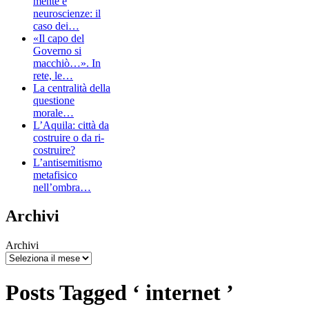
mente e
neuroscienze: il
caso dei…
«Il capo del
Governo si
macchiò…». In
rete, le…
La centralità della
questione
morale…
L’Aquila: città da
costruire o da ri-
costruire?
L’antisemitismo
metafisico
nell’ombra…
Archivi
Archivi
Posts Tagged ‘ internet ’