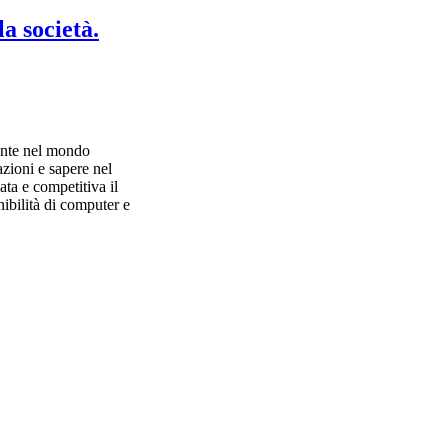
a società.
mente nel mondo
azioni e sapere nel
ta e competitiva il
ibilità di computer e