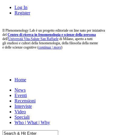
Log In
Register
Il Phenomenology Lab è un progetto editoriale on line nato per iniziativa
del
Centro di ricerca in fenomenologia e scienze della persona
dell'
Università Vita-Salute San Raffaele
di Milano, aperto a tutti
gli studiosi e cultori della fenomenologia, della filosofia della mente
e delle scienze cognitive (
continua | more
)
Home
News
Eventi
Recensioni
Interviste
Video
Speciali
Who | What | Why