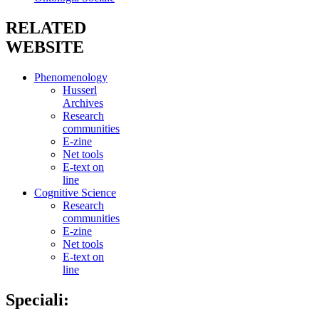
RELATED
WEBSITE
Phenomenology
Husserl
Archives
Research
communities
E-zine
Net tools
E-text on
line
Cognitive Science
Research
communities
E-zine
Net tools
E-text on
line
Speciali: