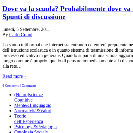
Dove va la scuola? Probabilmente dove va l
Spunti di discussione
lunedì, 5 Settembre, 2011
By
Carlo Conni
Lo sanno tutti ormai che Internet sta entrando ed entrerà prepotente
dell’istruzione scolastica e in quanto sistema di trasmissione di inform
processo educativo in generale. Quando si parla di una scuola aggiorna
luogo comune è proprio quello di pensare immediatamente alla dispon
alla rete…
Read more »
8 Commenti | Comments
(Neuro)scienze
Cognitive
Mente&Linguaggio
Normatività&Valori
Teorie
dell’Esperienza
Psicologia&Pedagogia
Ontologia Sociale