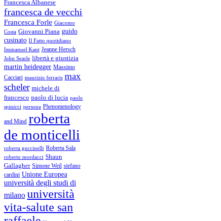
Francesca Albanese
francesca de vecchi
Francesca Forle
Giacomo
guido
Giovanni Piana
Costa
cusinato
Il Fatto quotidiano
Immanuel Kant
Jeanne Hersch
libertà e giustizia
John Searle
martin heidegger
Massimo
max
Cacciari
maurizio ferraris
scheler
michele di
francesco
paolo di lucia
paolo
Phenomenology
spinicci
persona
roberta
and Mind
de monticelli
Roberta Sala
roberta guccinelli
Shaun
roberto mordacci
Gallagher
Simone Weil
stefano
Unione Europea
cardini
università degli studi di
università
milano
vita-salute san
raffaele