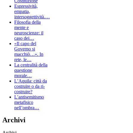
Costituzione
Espressività,
empatia,
intersoggettività.…
Filosofia della
mente e
neuroscienze: il
caso dei…
«Il capo del
Governo si
macchiò…». In
rete, le…
La centralità della
questione
morale…
L’Aquila: città da
costruire o da ri-
costruire?
L’antisemitismo
metafisico
nell’ombra…
Archivi
Archivi