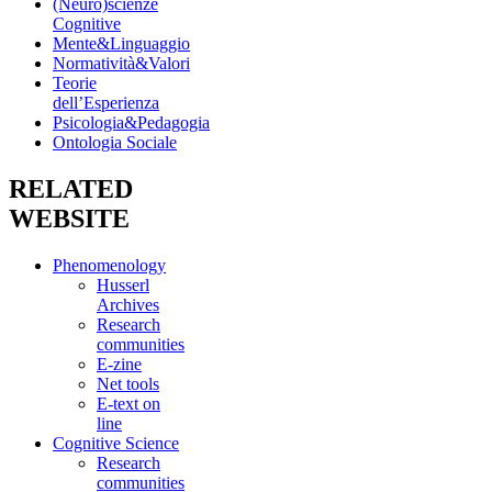
(Neuro)scienze
Cognitive
Mente&Linguaggio
Normatività&Valori
Teorie
dell’Esperienza
Psicologia&Pedagogia
Ontologia Sociale
RELATED
WEBSITE
Phenomenology
Husserl
Archives
Research
communities
E-zine
Net tools
E-text on
line
Cognitive Science
Research
communities