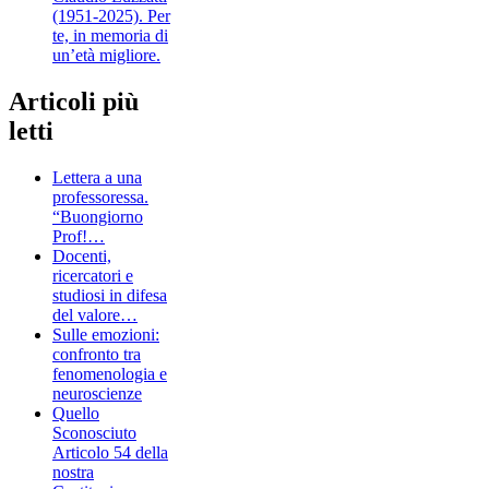
(1951-2025). Per
te, in memoria di
un’età migliore.
Articoli più
letti
Lettera a una
professoressa.
“Buongiorno
Prof!…
Docenti,
ricercatori e
studiosi in difesa
del valore…
Sulle emozioni:
confronto tra
fenomenologia e
neuroscienze
Quello
Sconosciuto
Articolo 54 della
nostra