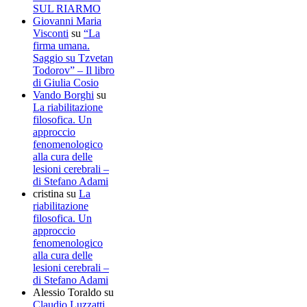
SUL RIARMO
Giovanni Maria
Visconti
su
“La
firma umana.
Saggio su Tzvetan
Todorov” – Il libro
di Giulia Cosio
Vando Borghi
su
La riabilitazione
filosofica. Un
approccio
fenomenologico
alla cura delle
lesioni cerebrali –
di Stefano Adami
cristina
su
La
riabilitazione
filosofica. Un
approccio
fenomenologico
alla cura delle
lesioni cerebrali –
di Stefano Adami
Alessio Toraldo
su
Claudio Luzzatti