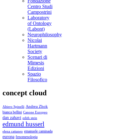
Fondazione
Centro Studi
Campostrini
Laboratory
of Ontology
(Labont)
Neurophilosophy
Nicolai
Hartmann
Society
Scenari di
Mimesis
Edizioni
Spazio
Filosofico
concept cloud
Andrea Zhok
Altiero Spinelli
bianca bellini
Canone Europeo
dan zahavi
edith stein
edmund husserl
emanuele caminada
elena cattaneo
europa
fenomenologia