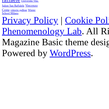
Università Vita-
Vincenzo
Salute San Raffalele
Costa
vittorio gallese
Winter
School Milano
Privacy Policy
|
Cookie Pol
Phenomenology Lab
. All R
Magazine Basic
theme desi
Powered by
WordPress
.