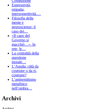
Costituzione
Espressività,
empatia,
intersoggettività.…
Filosofia della
mente e
neuroscienze: il
caso dei…
«Il capo del
Governo si
macchiò…». In
rete, le…
La centralità della
questione
morale…
L’Aquila: città da
costruire o da ri-
costruire?
L’antisemitismo
metafisico
nell’ombra…
Archivi
Archivi