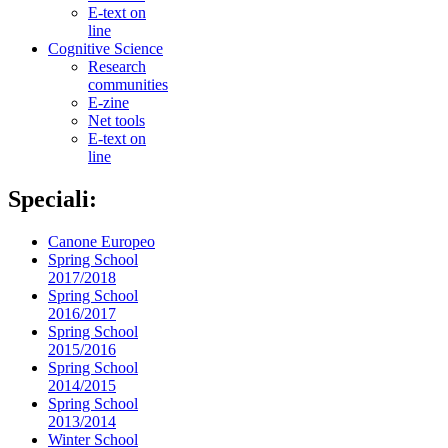
E-text on
line
Cognitive Science
Research
communities
E-zine
Net tools
E-text on
line
Speciali:
Canone Europeo
Spring School
2017/2018
Spring School
2016/2017
Spring School
2015/2016
Spring School
2014/2015
Spring School
2013/2014
Winter School