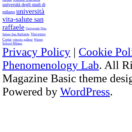
università degli studi di
università
milano
vita-salute san
raffaele
Università Vita-
Vincenzo
Salute San Raffalele
Costa
vittorio gallese
Winter
School Milano
Privacy Policy
|
Cookie Pol
Phenomenology Lab
. All R
Magazine Basic
theme desi
Powered by
WordPress
.