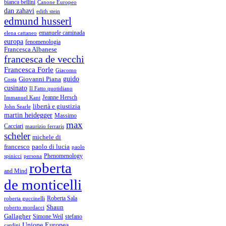
bianca bellini
Canone Europeo
dan zahavi
edith stein
edmund husserl
emanuele caminada
elena cattaneo
europa
fenomenologia
Francesca Albanese
francesca de vecchi
Francesca Forle
Giacomo
guido
Giovanni Piana
Costa
cusinato
Il Fatto quotidiano
Immanuel Kant
Jeanne Hersch
libertà e giustizia
John Searle
martin heidegger
Massimo
max
Cacciari
maurizio ferraris
scheler
michele di
francesco
paolo di lucia
paolo
Phenomenology
spinicci
persona
roberta
and Mind
de monticelli
Roberta Sala
roberta guccinelli
Shaun
roberto mordacci
Gallagher
Simone Weil
stefano
Unione Europea
cardini