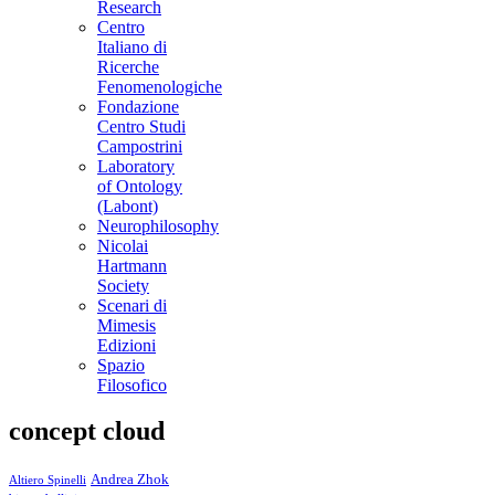
Research
Centro
Italiano di
Ricerche
Fenomenologiche
Fondazione
Centro Studi
Campostrini
Laboratory
of Ontology
(Labont)
Neurophilosophy
Nicolai
Hartmann
Society
Scenari di
Mimesis
Edizioni
Spazio
Filosofico
concept cloud
Andrea Zhok
Altiero Spinelli