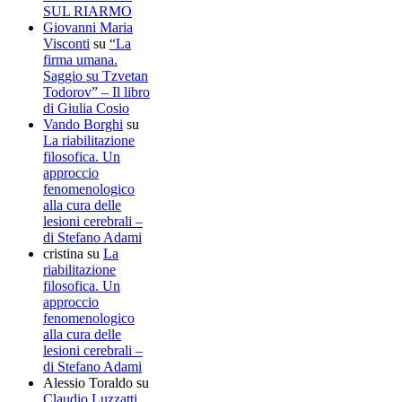
SUL RIARMO
Giovanni Maria
Visconti
su
“La
firma umana.
Saggio su Tzvetan
Todorov” – Il libro
di Giulia Cosio
Vando Borghi
su
La riabilitazione
filosofica. Un
approccio
fenomenologico
alla cura delle
lesioni cerebrali –
di Stefano Adami
cristina
su
La
riabilitazione
filosofica. Un
approccio
fenomenologico
alla cura delle
lesioni cerebrali –
di Stefano Adami
Alessio Toraldo
su
Claudio Luzzatti