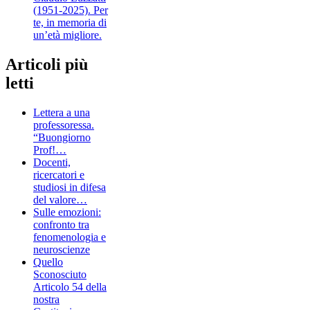
(1951-2025). Per
te, in memoria di
un’età migliore.
Articoli più
letti
Lettera a una
professoressa.
“Buongiorno
Prof!…
Docenti,
ricercatori e
studiosi in difesa
del valore…
Sulle emozioni:
confronto tra
fenomenologia e
neuroscienze
Quello
Sconosciuto
Articolo 54 della
nostra