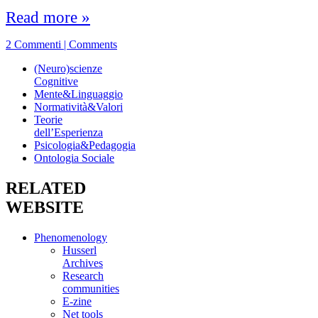
Read more »
2 Commenti | Comments
(Neuro)scienze
Cognitive
Mente&Linguaggio
Normatività&Valori
Teorie
dell’Esperienza
Psicologia&Pedagogia
Ontologia Sociale
RELATED
WEBSITE
Phenomenology
Husserl
Archives
Research
communities
E-zine
Net tools