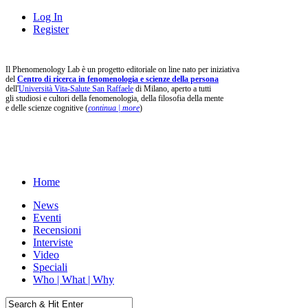
Log In
Register
Il Phenomenology Lab è un progetto editoriale on line nato per iniziativa
del
Centro di ricerca in fenomenologia e scienze della persona
dell'
Università Vita-Salute San Raffaele
di Milano, aperto a tutti
gli studiosi e cultori della fenomenologia, della filosofia della mente
e delle scienze cognitive (
continua | more
)
Home
News
Eventi
Recensioni
Interviste
Video
Speciali
Who | What | Why