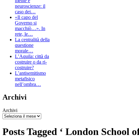
mente e
neuroscienze: il
caso dei…
«Il capo del
Governo si
macchiò…». In
rete, le…
La centralità della
questione
morale…
L’Aquila: città da
costruire o da ri-
costruire?
L’antisemitismo
metafisico
nell’ombra…
Archivi
Archivi
Posts Tagged ‘ London School o