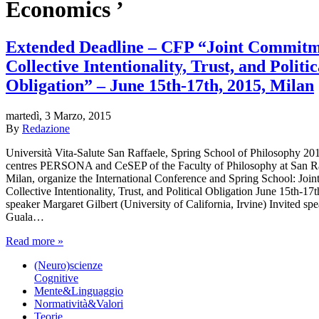
Economics ’
Extended Deadline – CFP “Joint Commitm
Collective Intentionality, Trust, and Politic
Obligation” – June 15th-17th, 2015, Milan
martedì, 3 Marzo, 2015
By
Redazione
Università Vita-Salute San Raffaele, Spring School of Philosophy 20
centres PERSONA and CeSEP of the Faculty of Philosophy at San Raf
Milan, organize the International Conference and Spring School: Jo
Collective Intentionality, Trust, and Political Obligation June 15th-1
speaker Margaret Gilbert (University of California, Irvine) Invited sp
Guala…
Read more »
(Neuro)scienze
Cognitive
Mente&Linguaggio
Normatività&Valori
Teorie