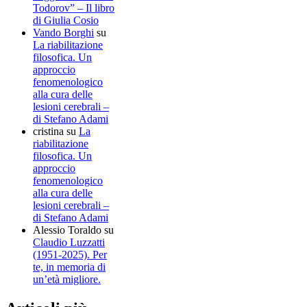
Todorov” – Il libro
di Giulia Cosio
Vando Borghi
su
La riabilitazione
filosofica. Un
approccio
fenomenologico
alla cura delle
lesioni cerebrali –
di Stefano Adami
cristina
su
La
riabilitazione
filosofica. Un
approccio
fenomenologico
alla cura delle
lesioni cerebrali –
di Stefano Adami
Alessio Toraldo
su
Claudio Luzzatti
(1951-2025). Per
te, in memoria di
un’età migliore.