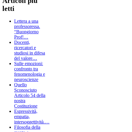
Articoli più
letti
Lettera a una
professoressa.
“Buongiorno
Prof!…
Docenti,
ricercatori e
studiosi in difesa
del valore…
Sulle emozioni:
confronto tra
fenomenologia e
neuroscienze
Quello
Sconosciuto
Articolo 54 della
nostra
Costituzione
Espressività,
empatia,
intersoggettività.…
Filosofia della