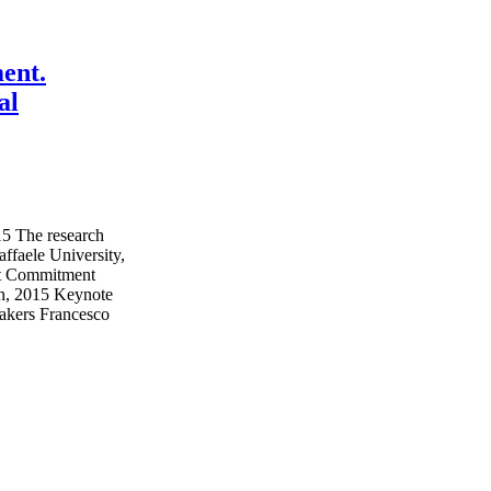
ent.
al
15 The research
faele University,
int Commitment
7th, 2015 Keynote
eakers Francesco