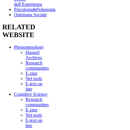
dell’Esperienza
Psicologia&Pedagogia
Ontologia Sociale
RELATED
WEBSITE
Phenomenology
Husserl
Archives
Research
communities
E-zine
Net tools
E-text on
line
Cognitive Science
Research
communities
E-zine
Net tools
E-text on
line