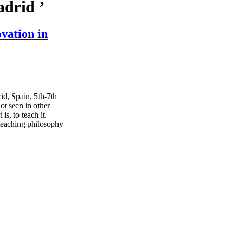
drid ’
vation in
id, Spain, 5th-7th
t seen in other
is, to teach it.
teaching philosophy