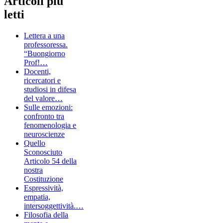
Articoli più
letti
Lettera a una
professoressa.
“Buongiorno
Prof!…
Docenti,
ricercatori e
studiosi in difesa
del valore…
Sulle emozioni:
confronto tra
fenomenologia e
neuroscienze
Quello
Sconosciuto
Articolo 54 della
nostra
Costituzione
Espressività,
empatia,
intersoggettività.…
Filosofia della