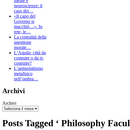
mente e
neuroscienze: il
caso dei…
«Il capo del
Governo si
macchiò…». In
rete, le…
La centralità della
questione
morale…
L’Aquila: città da
costruire o da ri-
costruire?
L’antisemitismo
metafisico
nell’ombra…
Archivi
Archivi
Posts Tagged ‘ Philosophy Facul