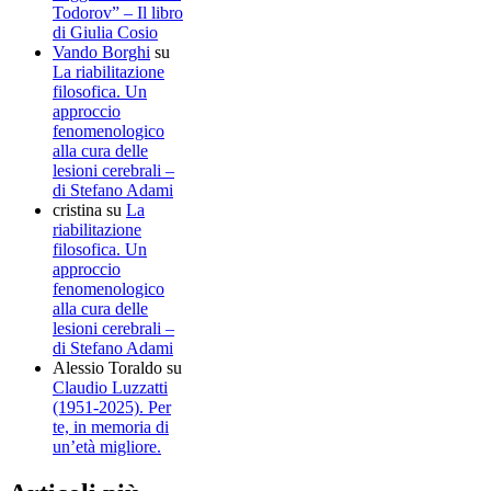
Todorov” – Il libro
di Giulia Cosio
Vando Borghi
su
La riabilitazione
filosofica. Un
approccio
fenomenologico
alla cura delle
lesioni cerebrali –
di Stefano Adami
cristina
su
La
riabilitazione
filosofica. Un
approccio
fenomenologico
alla cura delle
lesioni cerebrali –
di Stefano Adami
Alessio Toraldo
su
Claudio Luzzatti
(1951-2025). Per
te, in memoria di
un’età migliore.