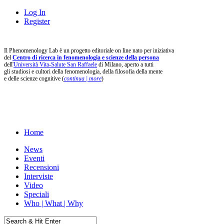
Log In
Register
Il Phenomenology Lab è un progetto editoriale on line nato per iniziativa
del
Centro di ricerca in fenomenologia e scienze della persona
dell'
Università Vita-Salute San Raffaele
di Milano, aperto a tutti
gli studiosi e cultori della fenomenologia, della filosofia della mente
e delle scienze cognitive (
continua | more
)
Home
News
Eventi
Recensioni
Interviste
Video
Speciali
Who | What | Why