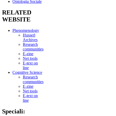
Ontologia Sociale
RELATED
WEBSITE
Phenomenology
Husserl
Archives
Research
communities
E-zine
Net tools
E-text on
line
Cognitive Science
Research
communities
E-zine
Net tools
E-text on
line
Speciali: