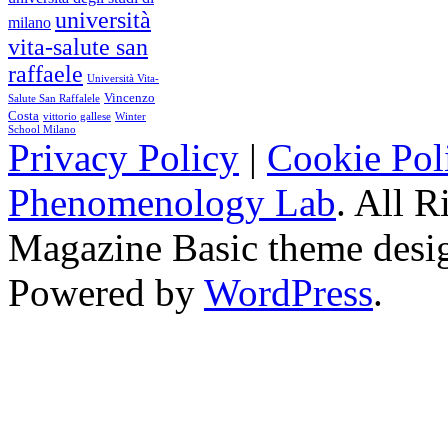
università
milano
vita-salute san
raffaele
Università Vita-
Vincenzo
Salute San Raffalele
Costa
vittorio gallese
Winter
School Milano
Privacy Policy
|
Cookie Pol
Phenomenology Lab
. All R
Magazine Basic
theme desi
Powered by
WordPress
.