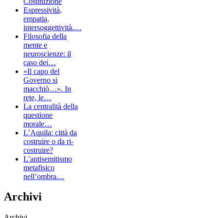
Costituzione
Espressività,
empatia,
intersoggettività.…
Filosofia della
mente e
neuroscienze: il
caso dei…
«Il capo del
Governo si
macchiò…». In
rete, le…
La centralità della
questione
morale…
L’Aquila: città da
costruire o da ri-
costruire?
L’antisemitismo
metafisico
nell’ombra…
Archivi
Archivi