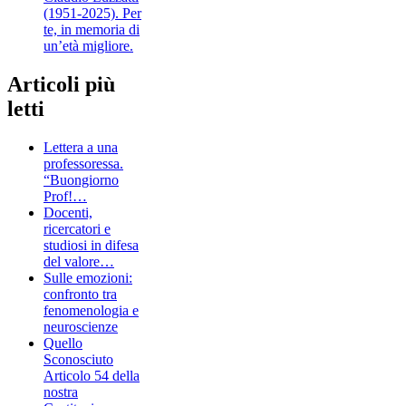
(1951-2025). Per
te, in memoria di
un’età migliore.
Articoli più
letti
Lettera a una
professoressa.
“Buongiorno
Prof!…
Docenti,
ricercatori e
studiosi in difesa
del valore…
Sulle emozioni:
confronto tra
fenomenologia e
neuroscienze
Quello
Sconosciuto
Articolo 54 della
nostra