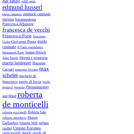
dan zahavi
edith stein
edmund husserl
emanuele caminada
elena cattaneo
europa
fenomenologia
Francesca Albanese
francesca de vecchi
Francesca Forle
Giacomo
guido
Giovanni Piana
Costa
cusinato
Il Fatto quotidiano
Immanuel Kant
Jeanne Hersch
libertà e giustizia
John Searle
martin heidegger
Massimo
max
Cacciari
maurizio ferraris
scheler
michele di
francesco
paolo di lucia
paolo
Phenomenology
spinicci
persona
roberta
and Mind
de monticelli
Roberta Sala
roberta guccinelli
Shaun
roberto mordacci
Gallagher
Simone Weil
stefano
Unione Europea
cardini
università degli studi di