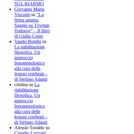
SUL RIARMO
Giovanni Maria
Visconti
su
“La
firma umana.
Saggio su Tzvetan
Todorov” – Il libro
di Giulia Cosio
Vando Borghi
su
La riabilitazione
filosofica. Un
approccio
fenomenologico
alla cura delle
lesioni cerebrali –
di Stefano Adami
cristina
su
La
riabilitazione
filosofica. Un
approccio
fenomenologico
alla cura delle
lesioni cerebrali –
di Stefano Adami
Alessio Toraldo
su
Claudio Luzzatti