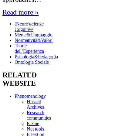
Read more »
(Neuro)scienze
Cognitive
Mente&Linguaggio
Normatività&Valori
Teorie
dell’Esperienza
Psicologia&Pedagogia
Ontologia Sociale
RELATED
WEBSITE
Phenomenology
Husserl
Archives
Research
communities
E-zine
Net tools
E-text on