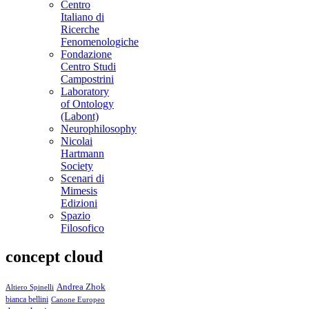
Centro
Italiano di
Ricerche
Fenomenologiche
Fondazione
Centro Studi
Campostrini
Laboratory
of Ontology
(Labont)
Neurophilosophy
Nicolai
Hartmann
Society
Scenari di
Mimesis
Edizioni
Spazio
Filosofico
concept cloud
Andrea Zhok
Altiero Spinelli
bianca bellini
Canone Europeo