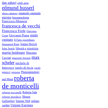
dan zahavi
edith stein
edmund husserl
emanuele caminada
elena cattaneo
europa
fenomenologia
Francesca Albanese
francesca de vecchi
Francesca Forle
Giacomo
guido
Giovanni Piana
Costa
cusinato
Il Fatto quotidiano
Immanuel Kant
Jeanne Hersch
libertà e giustizia
John Searle
martin heidegger
Massimo
max
Cacciari
maurizio ferraris
scheler
michele di
francesco
paolo di lucia
paolo
Phenomenology
spinicci
persona
roberta
and Mind
de monticelli
Roberta Sala
roberta guccinelli
Shaun
roberto mordacci
Gallagher
Simone Weil
stefano
Unione Europea
cardini