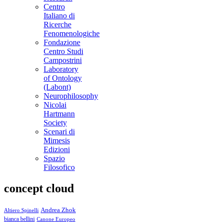
Centro
Italiano di
Ricerche
Fenomenologiche
Fondazione
Centro Studi
Campostrini
Laboratory
of Ontology
(Labont)
Neurophilosophy
Nicolai
Hartmann
Society
Scenari di
Mimesis
Edizioni
Spazio
Filosofico
concept cloud
Andrea Zhok
Altiero Spinelli
bianca bellini
Canone Europeo