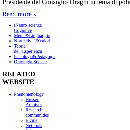
Presidente del Consiglio Draghi in tema di pol
Read more »
(Neuro)scienze
Cognitive
Mente&Linguaggio
Normatività&Valori
Teorie
dell’Esperienza
Psicologia&Pedagogia
Ontologia Sociale
RELATED
WEBSITE
Phenomenology
Husserl
Archives
Research
communities
E-zine
Net tools