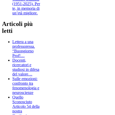
(1951-2025). Per
te, in memoria di
un’età migliore.
Articoli più
letti
Lettera a una
professoressa.
“Buongiorno
Prof!…
Docenti,
ricercatori e
studiosi in difesa
del valore…
Sulle emozioni:
confronto tra
fenomenologia e
neuroscienze
Quello
Sconosciuto
Articolo 54 della
nostra