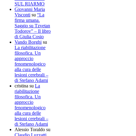
SUL RIARMO
Giovanni Maria
Visconti
su
“La
firma umana.
Saggio su Tzvetan
Todorov” – Il libro
di Giulia Cosio
Vando Borghi
su
La riabilitazione
filosofica. Un
approccio
fenomenologico
alla cura delle
lesioni cerebrali –
di Stefano Adami
cristina
su
La
riabilitazione
filosofica. Un
approccio
fenomenologico
alla cura delle
lesioni cerebrali –
di Stefano Adami
Alessio Toraldo
su
Claudio Luzzatti