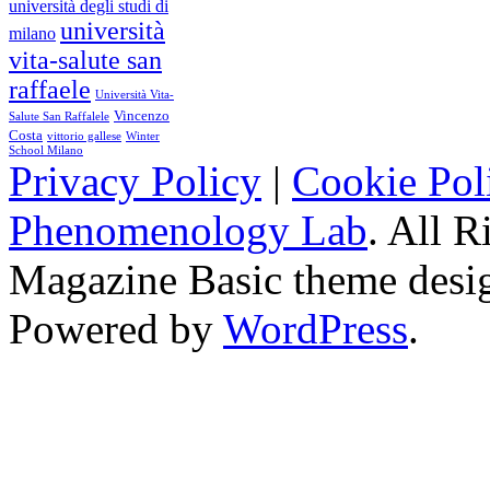
università degli studi di
università
milano
vita-salute san
raffaele
Università Vita-
Vincenzo
Salute San Raffalele
Costa
vittorio gallese
Winter
School Milano
Privacy Policy
|
Cookie Pol
Phenomenology Lab
. All R
Magazine Basic
theme desi
Powered by
WordPress
.