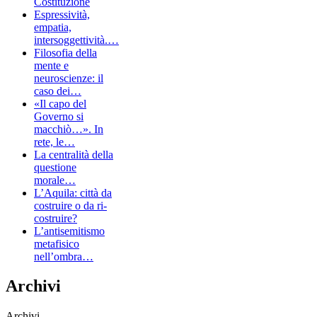
Costituzione
Espressività,
empatia,
intersoggettività.…
Filosofia della
mente e
neuroscienze: il
caso dei…
«Il capo del
Governo si
macchiò…». In
rete, le…
La centralità della
questione
morale…
L’Aquila: città da
costruire o da ri-
costruire?
L’antisemitismo
metafisico
nell’ombra…
Archivi
Archivi