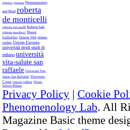
Phenomenology
spinicci
persona
roberta
and Mind
de monticelli
Roberta Sala
roberta guccinelli
Shaun
roberto mordacci
Gallagher
Simone Weil
stefano
Unione Europea
cardini
università degli studi di
università
milano
vita-salute san
raffaele
Università Vita-
Vincenzo
Salute San Raffalele
Costa
vittorio gallese
Winter
School Milano
Privacy Policy
|
Cookie Pol
Phenomenology Lab
. All R
Magazine Basic
theme desi