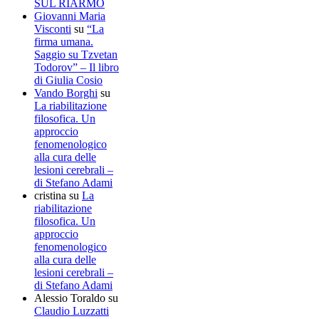
SUL RIARMO
Giovanni Maria
Visconti
su
“La
firma umana.
Saggio su Tzvetan
Todorov” – Il libro
di Giulia Cosio
Vando Borghi
su
La riabilitazione
filosofica. Un
approccio
fenomenologico
alla cura delle
lesioni cerebrali –
di Stefano Adami
cristina
su
La
riabilitazione
filosofica. Un
approccio
fenomenologico
alla cura delle
lesioni cerebrali –
di Stefano Adami
Alessio Toraldo
su
Claudio Luzzatti