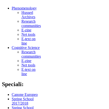
Phenomenology
Husserl
Archives
Research
communities
E-zine
Net tools
E-text on
line
Cognitive Science
Research
communities
E-zine
Net tools
E-text on
line
Speciali:
Canone Europeo
Spring School
2017/2018
Spring School