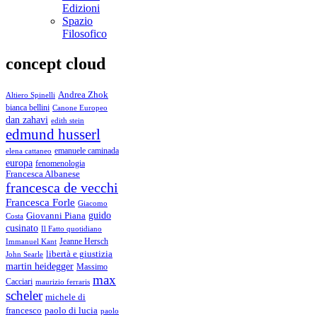
Edizioni
Spazio
Filosofico
concept cloud
Andrea Zhok
Altiero Spinelli
bianca bellini
Canone Europeo
dan zahavi
edith stein
edmund husserl
emanuele caminada
elena cattaneo
europa
fenomenologia
Francesca Albanese
francesca de vecchi
Francesca Forle
Giacomo
guido
Giovanni Piana
Costa
cusinato
Il Fatto quotidiano
Immanuel Kant
Jeanne Hersch
libertà e giustizia
John Searle
martin heidegger
Massimo
max
Cacciari
maurizio ferraris
scheler
michele di
francesco
paolo di lucia
paolo