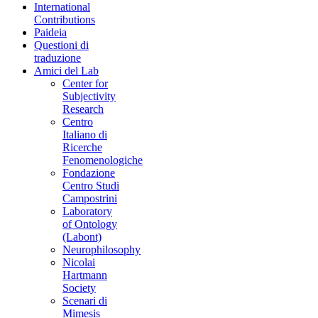
International
Contributions
Paideia
Questioni di
traduzione
Amici del Lab
Center for
Subjectivity
Research
Centro
Italiano di
Ricerche
Fenomenologiche
Fondazione
Centro Studi
Campostrini
Laboratory
of Ontology
(Labont)
Neurophilosophy
Nicolai
Hartmann
Society
Scenari di
Mimesis