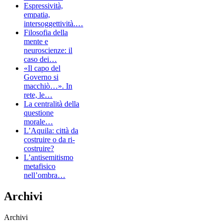
Espressività,
empatia,
intersoggettività.…
Filosofia della
mente e
neuroscienze: il
caso dei…
«Il capo del
Governo si
macchiò…». In
rete, le…
La centralità della
questione
morale…
L’Aquila: città da
costruire o da ri-
costruire?
L’antisemitismo
metafisico
nell’ombra…
Archivi
Archivi