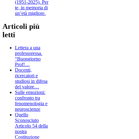
(1951-2025). Per
te, in memoria di
un’età migliore.
Articoli più
letti
Lettera a una
professoressa.
“Buongiorno
Prof!…
Docenti,
ricercatori e
studiosi in difesa
del valore…
Sulle emozioni:
confronto tra
fenomenologia e
neuroscienze
Quello
Sconosciuto
Articolo 54 della
nostra
Costituzione