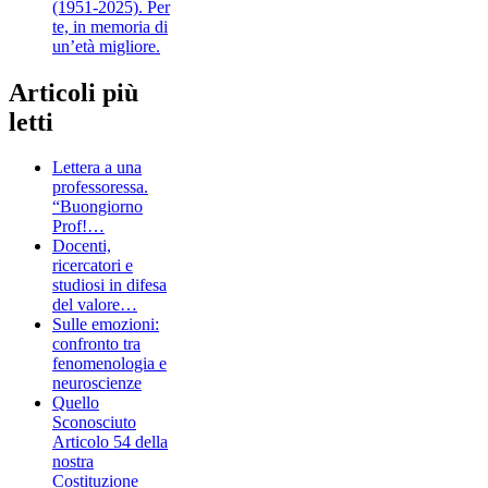
(1951-2025). Per
te, in memoria di
un’età migliore.
Articoli più
letti
Lettera a una
professoressa.
“Buongiorno
Prof!…
Docenti,
ricercatori e
studiosi in difesa
del valore…
Sulle emozioni:
confronto tra
fenomenologia e
neuroscienze
Quello
Sconosciuto
Articolo 54 della
nostra
Costituzione