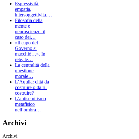
Espressività,
empatia,
intersoggettività.…
Filosofia della
mente e
neuroscienze: il
caso dei…
«Il capo del
Governo si
macchiò…». In
rete, le…
La centralità della
questione
morale…
L’Aquila: città da
costruire o da ri-
costruire?
L’antisemitismo
metafisico
nell’ombra…
Archivi
Archivi