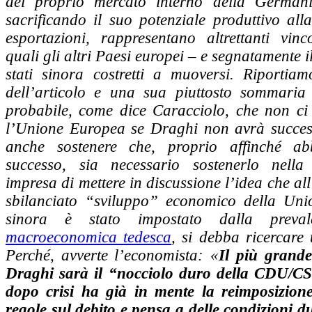
del proprio mercato interno della Germania
sacrificando il suo potenziale produttivo alla
esportazioni, rappresentano altrettanti vinc
quali gli altri Paesi europei – e segnatamente i
stati sinora costretti a muoversi. Riportiamo
dell’articolo e una sua piuttosto sommaria
probabile, come dice Caracciolo, che non ci 
l’Unione Europea se Draghi non avrà succes
anche sostenere che, proprio affinché a
successo, sia necessario sostenerlo nella d
impresa di mettere in discussione l’idea che al
sbilanciato “sviluppo” economico della Uni
sinora è stato impostato dalla preva
macroeconomica tedesca
, si debba ricercare 
Perché, avverte l’economista: «
Il più grande
Draghi sarà il “nocciolo duro della CDU/CS
dopo crisi ha già in mente la reimposizione
regole sul debito e pensa a delle condizioni 