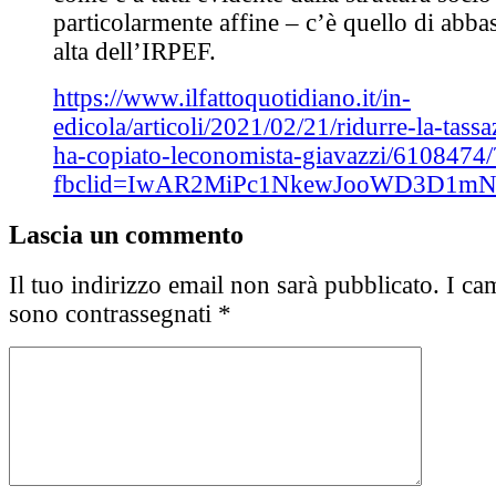
particolarmente affine – c’è quello di abbas
alta dell’IRPEF.
https://www.ilfattoquotidiano.it/in-
edicola/articoli/2021/02/21/ridurre-la-tass
ha-copiato-leconomista-giavazzi/6108474/
fbclid=IwAR2MiPc1NkewJooWD3D1mN
Lascia un commento
Il tuo indirizzo email non sarà pubblicato.
I cam
sono contrassegnati
*