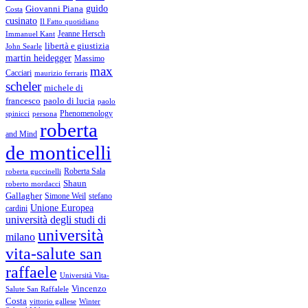
guido
Giovanni Piana
Costa
cusinato
Il Fatto quotidiano
Immanuel Kant
Jeanne Hersch
libertà e giustizia
John Searle
martin heidegger
Massimo
max
Cacciari
maurizio ferraris
scheler
michele di
francesco
paolo di lucia
paolo
Phenomenology
spinicci
persona
roberta
and Mind
de monticelli
Roberta Sala
roberta guccinelli
Shaun
roberto mordacci
Gallagher
Simone Weil
stefano
Unione Europea
cardini
università degli studi di
università
milano
vita-salute san
raffaele
Università Vita-
Vincenzo
Salute San Raffalele
Costa
vittorio gallese
Winter