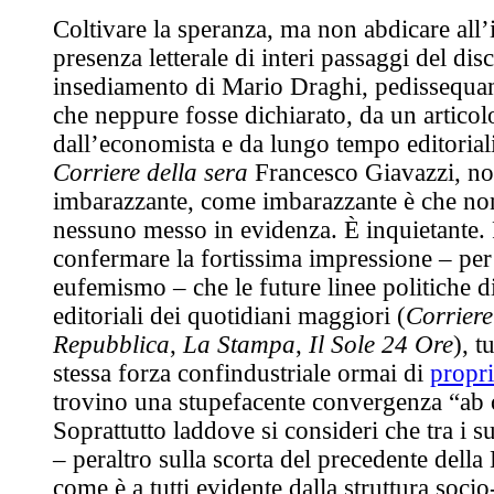
Coltivare la speranza, ma non abdicare all’
presenza letterale di interi passaggi del dis
insediamento di Mario Draghi, pedissequam
che neppure fosse dichiarato, da un articol
dall’economista e da lungo tempo editorial
Corriere della sera
Francesco Giavazzi, no
imbarazzante, come imbarazzante è che non 
nessuno messo in evidenza. È inquietante. 
confermare la fortissima impressione – per
eufemismo – che le future linee politiche d
editoriali dei quotidiani maggiori (
Corriere
Repubblica
,
La Stampa
,
Il Sole 24 Ore
), t
stessa forza confindustriale ormai di
propri
trovino una stupefacente convergenza “ab 
Soprattutto laddove si consideri che tra i s
– peraltro sulla scorta del precedente dell
come è a tutti evidente dalla struttura soc