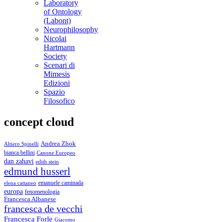
Laboratory
of Ontology
(Labont)
Neurophilosophy
Nicolai
Hartmann
Society
Scenari di
Mimesis
Edizioni
Spazio
Filosofico
concept cloud
Andrea Zhok
Altiero Spinelli
bianca bellini
Canone Europeo
dan zahavi
edith stein
edmund husserl
emanuele caminada
elena cattaneo
europa
fenomenologia
Francesca Albanese
francesca de vecchi
Francesca Forle
Giacomo