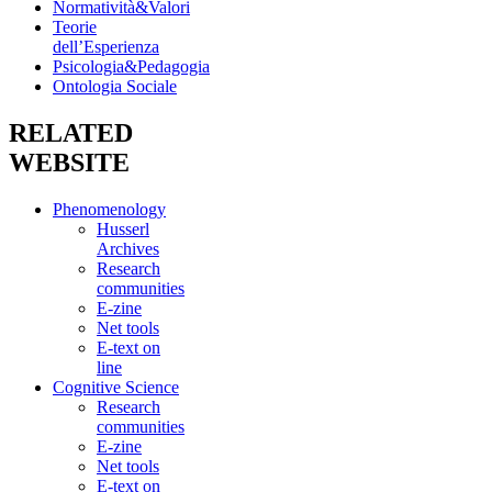
Normatività&Valori
Teorie
dell’Esperienza
Psicologia&Pedagogia
Ontologia Sociale
RELATED
WEBSITE
Phenomenology
Husserl
Archives
Research
communities
E-zine
Net tools
E-text on
line
Cognitive Science
Research
communities
E-zine
Net tools
E-text on