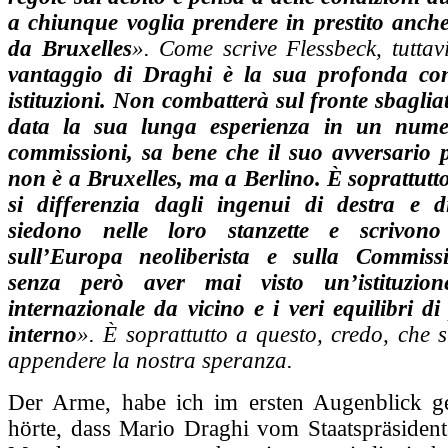
a chiunque voglia prendere in prestito anch
da Bruxelles
». Come scrive Flessbeck, tuttav
vantaggio di Draghi è la sua profonda con
istituzioni. Non combatterà sul fronte sbaglia
data la sua lunga esperienza in un numer
commissioni, sa bene che il suo avversario 
non è a Bruxelles, ma a Berlino. È soprattutt
si differenzia dagli ingenui di destra e d
siedono nelle loro stanzette e scrivon
sull’Europa neoliberista e sulla Commiss
senza però aver mai visto un’istituzio
internazionale da vicino e i veri equilibri di
interno
». È soprattutto a questo, credo, che 
appendere la nostra speranza.
Der Arme, habe ich im ersten Augenblick ge
hörte, dass Mario Draghi vom Staatspräsidente