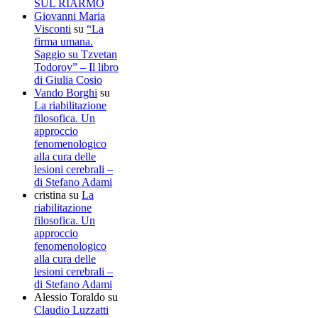
SUL RIARMO
Giovanni Maria
Visconti
su
“La
firma umana.
Saggio su Tzvetan
Todorov” – Il libro
di Giulia Cosio
Vando Borghi
su
La riabilitazione
filosofica. Un
approccio
fenomenologico
alla cura delle
lesioni cerebrali –
di Stefano Adami
cristina
su
La
riabilitazione
filosofica. Un
approccio
fenomenologico
alla cura delle
lesioni cerebrali –
di Stefano Adami
Alessio Toraldo
su
Claudio Luzzatti