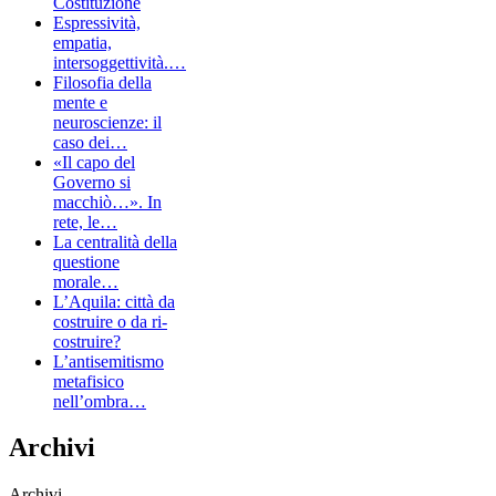
Costituzione
Espressività,
empatia,
intersoggettività.…
Filosofia della
mente e
neuroscienze: il
caso dei…
«Il capo del
Governo si
macchiò…». In
rete, le…
La centralità della
questione
morale…
L’Aquila: città da
costruire o da ri-
costruire?
L’antisemitismo
metafisico
nell’ombra…
Archivi
Archivi