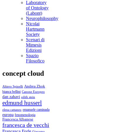
Laboratory
of Ontology
(Labont)
Neurophilosophy
Nicolai
Hartmann
Society
Scenari di
Mimesis
Edizioni
Spazio
Filosofico
concept cloud
Andrea Zhok
Altiero Spinelli
bianca bellini
Canone Europeo
dan zahavi
edith stein
edmund husserl
emanuele caminada
elena cattaneo
europa
fenomenologia
Francesca Albanese
francesca de vecchi
Francesca Forle
Giacomo