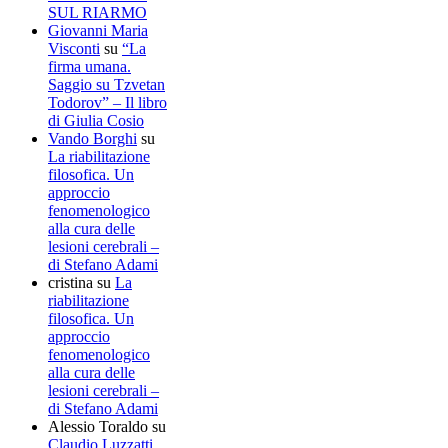
SUL RIARMO
Giovanni Maria
Visconti
su
“La
firma umana.
Saggio su Tzvetan
Todorov” – Il libro
di Giulia Cosio
Vando Borghi
su
La riabilitazione
filosofica. Un
approccio
fenomenologico
alla cura delle
lesioni cerebrali –
di Stefano Adami
cristina
su
La
riabilitazione
filosofica. Un
approccio
fenomenologico
alla cura delle
lesioni cerebrali –
di Stefano Adami
Alessio Toraldo
su
Claudio Luzzatti