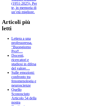
(1951-2025). Per
te, in memoria di
un’età migliore.
Articoli più
letti
Lettera a una
professoressa.
“Buongiorno
Prof!…
Docenti,
ricercatori e
studiosi in difesa
del valore…
Sulle emozioni:
confronto tra
fenomenologia e
neuroscienze
Quello
Sconosciuto
Articolo 54 della
nostra