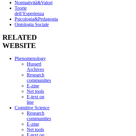
Normatività&Valori
Teorie
dell’Esperienza
Psicologia&Pedagogia
Ontologia Sociale
RELATED
WEBSITE
Phenomenology
Husserl
Archives
Research
communities
E-zine
Net tools
E-text on
line
Cognitive Science
Research
communities
E-zine
Net tools
E-text on