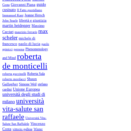
guido
Giovanni Piana
Costa
cusinato
Il Fatto quotidiano
Immanuel Kant
Jeanne Hersch
libertà e giustizia
John Searle
martin heidegger
Massimo
max
Cacciari
maurizio ferraris
scheler
michele di
francesco
paolo di lucia
paolo
Phenomenology
spinicci
persona
roberta
and Mind
de monticelli
Roberta Sala
roberta guccinelli
Shaun
roberto mordacci
Gallagher
Simone Weil
stefano
Unione Europea
cardini
università degli studi di
università
milano
vita-salute san
raffaele
Università Vita-
Vincenzo
Salute San Raffalele
Costa
vittorio gallese
Winter