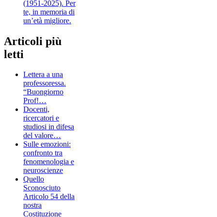
(1951-2025). Per
te, in memoria di
un’età migliore.
Articoli più
letti
Lettera a una
professoressa.
“Buongiorno
Prof!…
Docenti,
ricercatori e
studiosi in difesa
del valore…
Sulle emozioni:
confronto tra
fenomenologia e
neuroscienze
Quello
Sconosciuto
Articolo 54 della
nostra
Costituzione