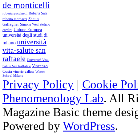
de monticelli
Roberta Sala
roberta guccinelli
Shaun
roberto mordacci
Gallagher
Simone Weil
stefano
Unione Europea
cardini
università degli studi di
università
milano
vita-salute san
raffaele
Università Vita-
Vincenzo
Salute San Raffalele
Costa
vittorio gallese
Winter
School Milano
Privacy Policy
|
Cookie Pol
Phenomenology Lab
. All R
Magazine Basic
theme desi
Powered by
WordPress
.