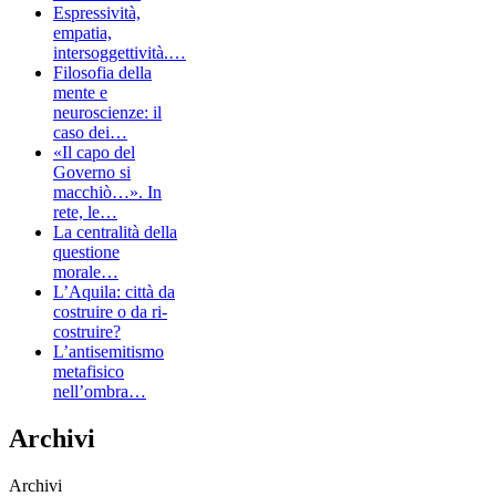
Espressività,
empatia,
intersoggettività.…
Filosofia della
mente e
neuroscienze: il
caso dei…
«Il capo del
Governo si
macchiò…». In
rete, le…
La centralità della
questione
morale…
L’Aquila: città da
costruire o da ri-
costruire?
L’antisemitismo
metafisico
nell’ombra…
Archivi
Archivi