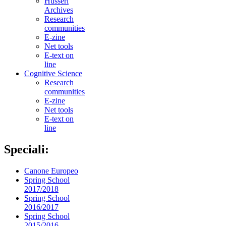
Husserl
Archives
Research
communities
E-zine
Net tools
E-text on
line
Cognitive Science
Research
communities
E-zine
Net tools
E-text on
line
Speciali:
Canone Europeo
Spring School
2017/2018
Spring School
2016/2017
Spring School
2015/2016