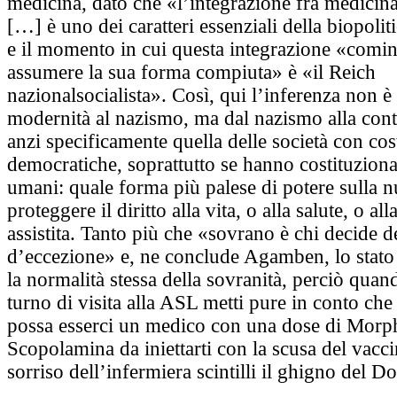
medicina, dato che «l’integra­zione fra medicina
[…] è uno dei caratteri essen­ziali della biopoli
e il momento in cui questa integrazione «comin
assumere la sua forma compiuta» è «il Reich
nazionalsocialista». Così, qui l’inferenza non è 
modernità al nazismo, ma dal nazismo alla cont
anzi specificamente quella delle società con cost
democratiche, soprattutto se hanno costituzionali
umani: quale forma più palese di potere sulla n
proteggere il diritto alla vita, o alla salute, o a
assistita. Tanto più che «sovra­no è chi decide de
d’eccezione» e, ne conclude Agamben, lo stato
la normalità stessa della sovranità, perciò quand
turno di visita alla ASL metti pure in conto che 
possa esserci un medico con una dose di Mor
Scopolamina da iniettarti con la scusa del vaccin
sorriso dell’infermiera scintilli il ghigno del D