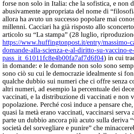
forse non solo in Italia: che la sofistica, e non d
abusivamente appropriata del nome di “filosofi
allora ha avuto un successo popolare mai conos
millenni. Cacciari ha già risposto allo sconcert
articolo su “La stampa” (28 luglio, riproduzione
https://www.huffingtonpost.it/entry/massimo-ca
domande-alla-scienza-e-al-diritto-su-vaccino-e
pass_it_61011fc8e4b00fa7af7d6f04
) in cui tr
in domande: e le domande non solo sono sempr
sono ciò su cui le democrazie idealmente si fo
qualche dubbio sui numeri che ci offre senza c
altri numeri, ad esempio la percentuale dei dece
vaccinati, e la distribuzione di vaccinati e non v
popolazione. Perché così induce a pensare che, 
quasi la metà erano vaccinati, vaccinarsi serva 
parte un dubbio ancora più acuto sulla deriva 
società del sorvegliare e punire” che minaccer