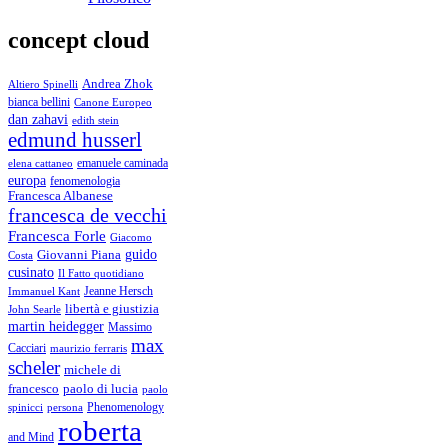
concept cloud
Andrea Zhok
Altiero Spinelli
bianca bellini
Canone Europeo
dan zahavi
edith stein
edmund husserl
emanuele caminada
elena cattaneo
europa
fenomenologia
Francesca Albanese
francesca de vecchi
Francesca Forle
Giacomo
guido
Giovanni Piana
Costa
cusinato
Il Fatto quotidiano
Immanuel Kant
Jeanne Hersch
libertà e giustizia
John Searle
martin heidegger
Massimo
max
Cacciari
maurizio ferraris
scheler
michele di
francesco
paolo di lucia
paolo
Phenomenology
spinicci
persona
roberta
and Mind