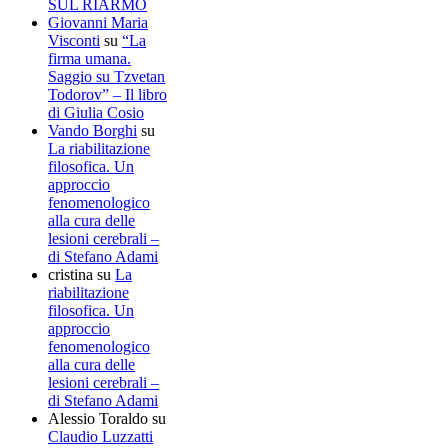
SUL RIARMO
Giovanni Maria
Visconti
su
“La
firma umana.
Saggio su Tzvetan
Todorov” – Il libro
di Giulia Cosio
Vando Borghi
su
La riabilitazione
filosofica. Un
approccio
fenomenologico
alla cura delle
lesioni cerebrali –
di Stefano Adami
cristina
su
La
riabilitazione
filosofica. Un
approccio
fenomenologico
alla cura delle
lesioni cerebrali –
di Stefano Adami
Alessio Toraldo
su
Claudio Luzzatti