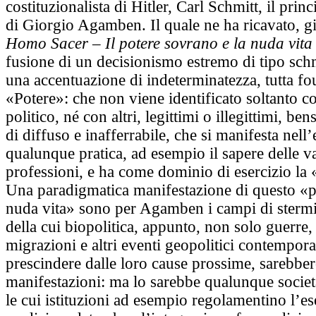
costituzionalista di Hitler, Carl Schmitt, il prin
di Giorgio Agamben. Il quale ne ha ricavato, gi
Homo Sacer – Il potere sovrano e la nuda vit
fusione di un decisionismo estremo di tipo sch
una accentuazione di inde­terminatezza, tutta fou
«Potere»: che non viene identificato soltanto c
politico, né con altri, legittimi o illegittimi, be
di diffu­so e inafferrabile, che si manifesta nell’
qualun­que pratica, ad esempio il sapere delle v
professioni, e ha come dominio di esercizio la 
Una paradigmatica manifestazione di questo «p
nuda vita» sono per Agamben i campi di stermi
della cui biopoliti­ca, appunto, non solo guerre, 
migrazioni e altri even­ti geopolitici contempora
prescindere dalle loro cause prossime, sarebbero
manifestazioni: ma lo sarebbe qualunque socie
le cui istituzioni ad esempio regolamentino l’es