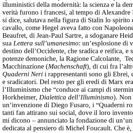
illuministici della modernità: la scienza e la de
verità furono i francesi, al tempo di Alexandre
si dice, salutava nella figura di Stalin lo spirit
cavallo, come Hegel aveva fatto con Napoleone
Beaufret, di Jean-Paul Sartre, a sdoganare Hei
sua
Lettera sull’umanesimo
: un’esplosione di v
destino dell’Occidente, che sradica e reifica, e 
potenze demoniche, la Ragione Calcolante, Tec
Macchinazione (
Machenschaft
), di cui fra l’alt
Quaderni Neri
i rappresentanti sono gli Ebrei, q
e sradicatori. Del resto per gli eredi di Marx er
l’Illuminismo che “conduce ai campi di stermi
Horkheimer,
Dialettica dell’Illuminismo
). Non
un’invenzione di Diego Fusaro, i “Quaderni ro
tanti fan attirano sui social, dove il loro inven
mi dicono – annunciato la fondazione di un’uni
dedicata al pensiero di Michel Foucault. Che è,