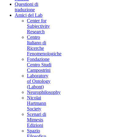
Questioni di
traduzione
Amici del Lab
Center for
Subjectivity
Research
Centro
Italiano di
Ricerche
Fenomenologiche
Fondazione
Centro Studi
Campostrini
Laboratory
of Ontology
(Labont)
Neurophilosophy
Nicolai
Hartmann
Society
Scenari di
Mimesis
Edizioni
Spazio
Filosofico