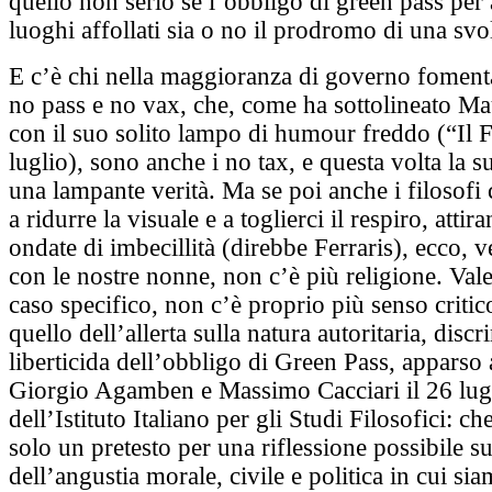
quello non serio se l’obbligo di green pass per 
luoghi affollati sia o no il prodromo di una svol
E c’è chi nella maggioranza di governo fomenta
no pass e no vax, che, come ha sottolineato Mau
con il suo solito lampo di humour freddo (“Il 
luglio), sono anche i no tax, e questa volta la s
una lampante verità. Ma se poi anche i filosofi 
a ridurre la visuale e a toglierci il respiro, attir
ondate di imbecillità (direbbe Ferraris), ecco, 
con le nostre nonne, non c’è più religione. Vale
caso specifico, non c’è proprio più senso critico
quello dell’allerta sulla natura autoritaria, discr
liberticida dell’obbligo di Green Pass, apparso 
Giorgio Agamben e Massimo Cacciari il 26 lugl
dell’Istituto Italiano per gli Studi Filosofici: ch
solo un pretesto per una riflessione possibile s
dell’angustia morale, civile e politica in cui s