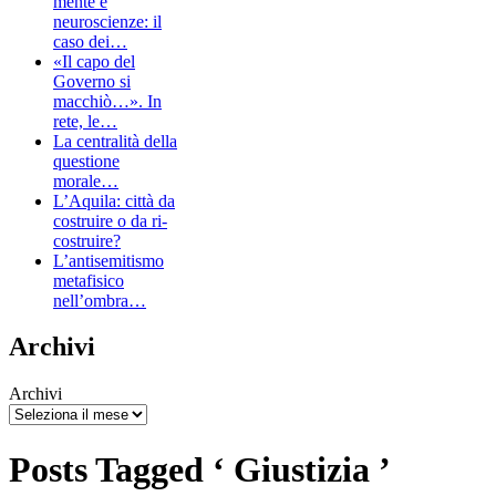
mente e
neuroscienze: il
caso dei…
«Il capo del
Governo si
macchiò…». In
rete, le…
La centralità della
questione
morale…
L’Aquila: città da
costruire o da ri-
costruire?
L’antisemitismo
metafisico
nell’ombra…
Archivi
Archivi
Posts Tagged ‘ Giustizia ’