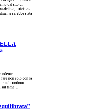
iamo dal sito di
a-della-giustizia-e-
ilmente sarebbe stata
NELLA
a
rendente,
 fare non solo con la
 pur nel continuo
ti sul tema…
equilibrata”