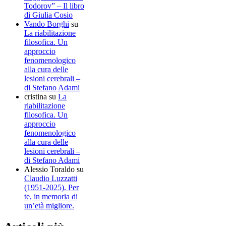
Todorov” – Il libro
di Giulia Cosio
Vando Borghi
su
La riabilitazione
filosofica. Un
approccio
fenomenologico
alla cura delle
lesioni cerebrali –
di Stefano Adami
cristina
su
La
riabilitazione
filosofica. Un
approccio
fenomenologico
alla cura delle
lesioni cerebrali –
di Stefano Adami
Alessio Toraldo
su
Claudio Luzzatti
(1951-2025). Per
te, in memoria di
un’età migliore.