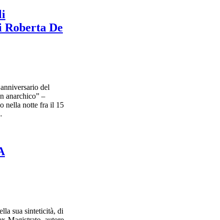
li
di Roberta De
anniversario del
un anarchico” –
 nella notte fra il 15
…
A
la sua sinteticità, di
x-Magistrato, autore