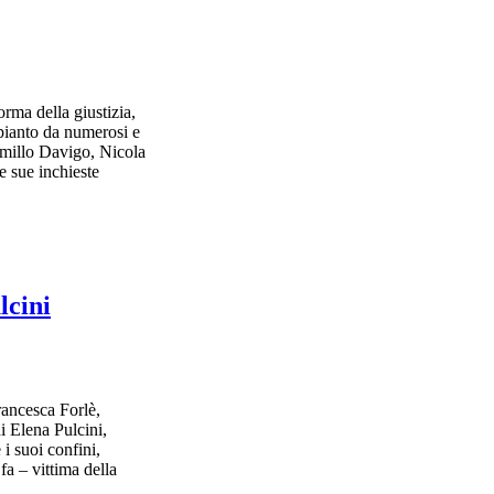
orma della giustizia,
mpianto da numerosi e
amillo Davigo, Nicola
e sue inchieste
lcini
rancesca Forlè,
i Elena Pulcini,
i suoi confini,
a – vittima della