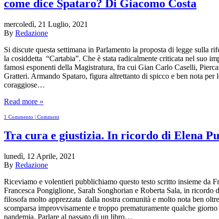
come dice Spataro? Di Giacomo Costa
mercoledì, 21 Luglio, 2021
By
Redazione
Si discute questa settimana in Parlamento la proposta di legge sulla rif
la cosiddetta “Cartabia”. Che è stata radicalmente criticata nel suo i
famosi esponenti della Magistratura, fra cui Gian Carlo Caselli, Pierc
Gratteri. Armando Spataro, figura altrettanto di spicco e ben nota per l
coraggiose…
Read more »
1 Commento | Comment
Tra cura e giustizia. In ricordo di Elena Pu
lunedì, 12 Aprile, 2021
By
Redazione
Riceviamo e volentieri pubblichiamo questo testo scritto insieme da F
Francesca Pongiglione, Sarah Songhorian e Roberta Sala, in ricordo d
filosofa molto apprezzata dalla nostra comunità e molto nota ben oltre 
scomparsa improvvisamente e troppo prematuramente qualche giorno f
pandemia. Parlare al passato di un libro…