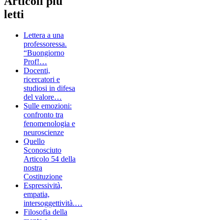
Articoli più
letti
Lettera a una
professoressa.
“Buongiorno
Prof!…
Docenti,
ricercatori e
studiosi in difesa
del valore…
Sulle emozioni:
confronto tra
fenomenologia e
neuroscienze
Quello
Sconosciuto
Articolo 54 della
nostra
Costituzione
Espressività,
empatia,
intersoggettività.…
Filosofia della