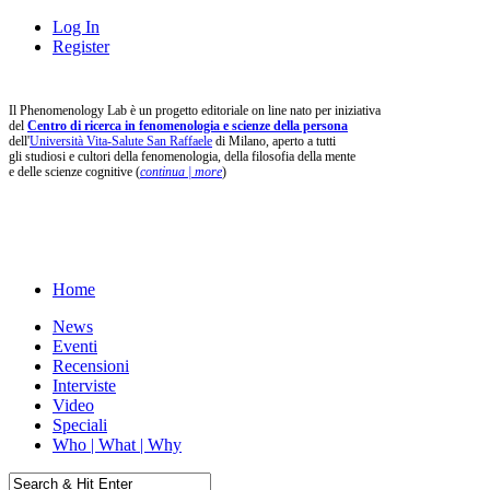
Log In
Register
Il Phenomenology Lab è un progetto editoriale on line nato per iniziativa
del
Centro di ricerca in fenomenologia e scienze della persona
dell'
Università Vita-Salute San Raffaele
di Milano, aperto a tutti
gli studiosi e cultori della fenomenologia, della filosofia della mente
e delle scienze cognitive (
continua | more
)
Home
News
Eventi
Recensioni
Interviste
Video
Speciali
Who | What | Why