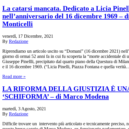
La catarsi mancata. Dedicato a Licia Pinel
nell’anniversario del 16 dicembre 1969 – 
Monticelli
venerdì, 17 Dicembre, 2021
By
Redazione
Riprendiamo un articolo uscito su “Domani” (16 dicembre 2021) nell’
giorno di ormai 52 anni fa in cui fu scoperta la “morte accidentale di 
Giuseppe Pinellli, precipitato dal quarto piano della Questura di Milano
e il 16 dicembre 1969. (“Licia Pinelli, Piazza Fontana e quella verità
Read more »
LA RIFORMA DELLA GIUSTIZIA È UN
‘SCHIFORMA’ – di Marco Modena
martedì, 3 Agosto, 2021
By
Redazione
Difficile trovare un intervento più articolato e tecnicamente preciso, nel
questo breve saggio di Marco Modena, ex-funxionario parlamentare, e