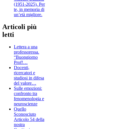
(1951-2025). Per
te, in memoria di
un’età migliore.
Articoli più
letti
Lettera a una
professoressa.
“Buongiorno
Prof!…
Docenti,
ricercatori e
studiosi in difesa
del valore…
Sulle emozioni:
confronto tra
fenomenologia e
neuroscienze
Quello
Sconosciuto
Articolo 54 della
nostra