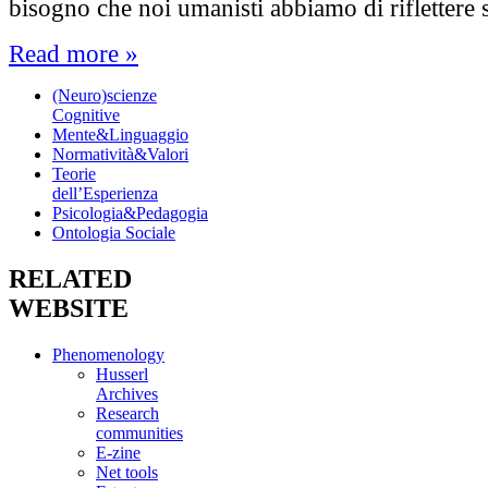
bisogno che noi umanisti abbiamo di riflettere
Read more »
(Neuro)scienze
Cognitive
Mente&Linguaggio
Normatività&Valori
Teorie
dell’Esperienza
Psicologia&Pedagogia
Ontologia Sociale
RELATED
WEBSITE
Phenomenology
Husserl
Archives
Research
communities
E-zine
Net tools