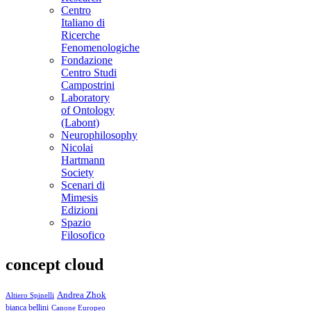
Centro
Italiano di
Ricerche
Fenomenologiche
Fondazione
Centro Studi
Campostrini
Laboratory
of Ontology
(Labont)
Neurophilosophy
Nicolai
Hartmann
Society
Scenari di
Mimesis
Edizioni
Spazio
Filosofico
concept cloud
Andrea Zhok
Altiero Spinelli
bianca bellini
Canone Europeo