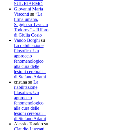
SUL RIARMO
Giovanni Maria
Visconti
su
“La
firma umana.
Saggio su Tzvetan
Todorov” – Il libro
di Giulia Cosio
Vando Borghi
su
La riabilitazione
filosofica. Un
approccio
fenomenologico
alla cura delle
lesioni cerebrali –
di Stefano Adami
cristina
su
La
riabilitazione
filosofica. Un
approccio
fenomenologico
alla cura delle
lesioni cerebrali –
di Stefano Adami
Alessio Toraldo
su
Claudio Luzzatti