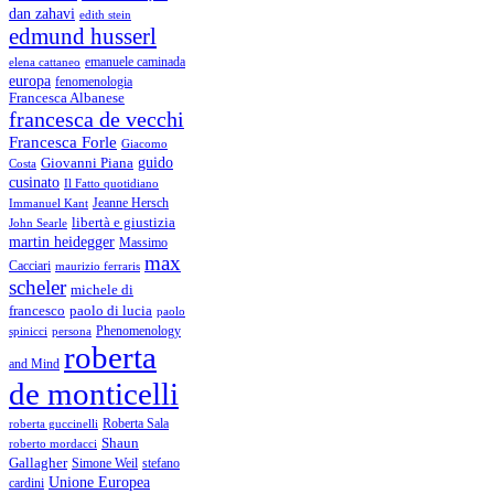
dan zahavi
edith stein
edmund husserl
emanuele caminada
elena cattaneo
europa
fenomenologia
Francesca Albanese
francesca de vecchi
Francesca Forle
Giacomo
guido
Giovanni Piana
Costa
cusinato
Il Fatto quotidiano
Immanuel Kant
Jeanne Hersch
libertà e giustizia
John Searle
martin heidegger
Massimo
max
Cacciari
maurizio ferraris
scheler
michele di
francesco
paolo di lucia
paolo
Phenomenology
spinicci
persona
roberta
and Mind
de monticelli
Roberta Sala
roberta guccinelli
Shaun
roberto mordacci
Gallagher
Simone Weil
stefano
Unione Europea
cardini