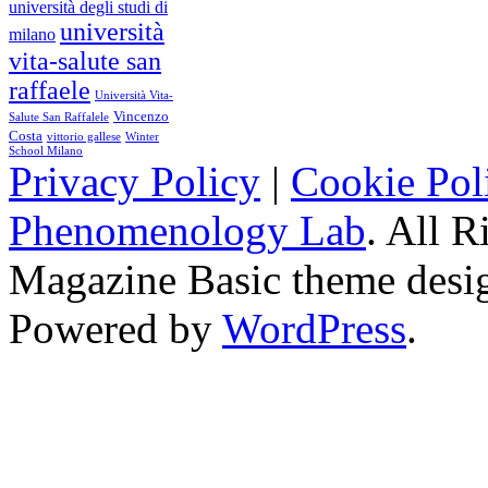
università degli studi di
università
milano
vita-salute san
raffaele
Università Vita-
Vincenzo
Salute San Raffalele
Costa
vittorio gallese
Winter
School Milano
Privacy Policy
|
Cookie Pol
Phenomenology Lab
. All R
Magazine Basic
theme desi
Powered by
WordPress
.