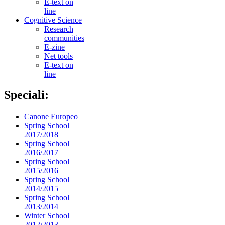
E-text on
line
Cognitive Science
Research
communities
E-zine
Net tools
E-text on
line
Speciali:
Canone Europeo
Spring School
2017/2018
Spring School
2016/2017
Spring School
2015/2016
Spring School
2014/2015
Spring School
2013/2014
Winter School
2012/2013