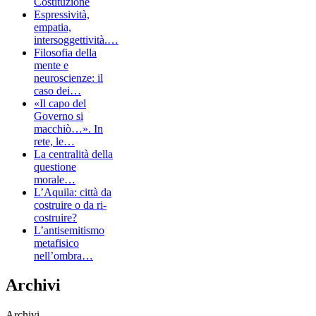
Costituzione
Espressività,
empatia,
intersoggettività.…
Filosofia della
mente e
neuroscienze: il
caso dei…
«Il capo del
Governo si
macchiò…». In
rete, le…
La centralità della
questione
morale…
L’Aquila: città da
costruire o da ri-
costruire?
L’antisemitismo
metafisico
nell’ombra…
Archivi
Archivi