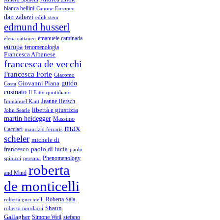
bianca bellini
Canone Europeo
dan zahavi
edith stein
edmund husserl
emanuele caminada
elena cattaneo
europa
fenomenologia
Francesca Albanese
francesca de vecchi
Francesca Forle
Giacomo
guido
Giovanni Piana
Costa
cusinato
Il Fatto quotidiano
Immanuel Kant
Jeanne Hersch
libertà e giustizia
John Searle
martin heidegger
Massimo
max
Cacciari
maurizio ferraris
scheler
michele di
francesco
paolo di lucia
paolo
Phenomenology
spinicci
persona
roberta
and Mind
de monticelli
Roberta Sala
roberta guccinelli
Shaun
roberto mordacci
Gallagher
Simone Weil
stefano