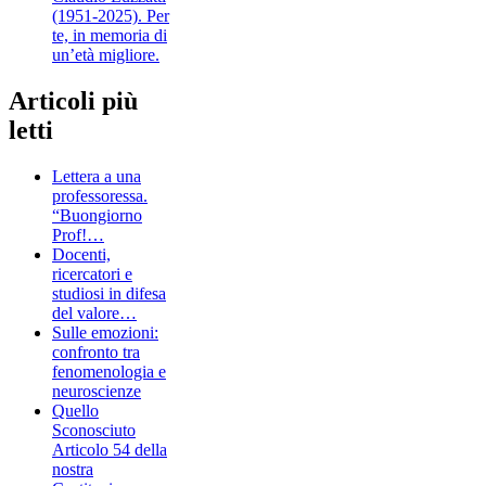
(1951-2025). Per
te, in memoria di
un’età migliore.
Articoli più
letti
Lettera a una
professoressa.
“Buongiorno
Prof!…
Docenti,
ricercatori e
studiosi in difesa
del valore…
Sulle emozioni:
confronto tra
fenomenologia e
neuroscienze
Quello
Sconosciuto
Articolo 54 della
nostra