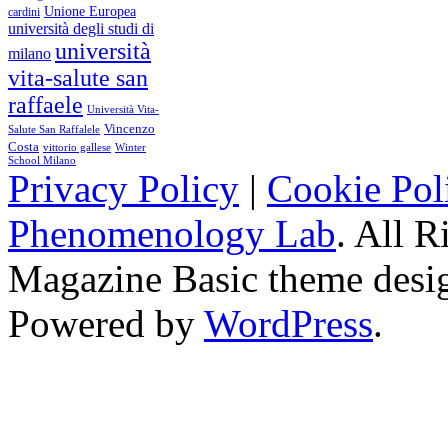
Unione Europea
cardini
università degli studi di
università
milano
vita-salute san
raffaele
Università Vita-
Vincenzo
Salute San Raffalele
Costa
vittorio gallese
Winter
School Milano
Privacy Policy
|
Cookie Pol
Phenomenology Lab
. All R
Magazine Basic
theme desi
Powered by
WordPress
.