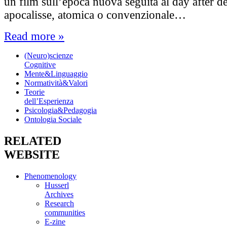
un film sull’epoca nuova seguita al day after d
apocalisse, atomica o convenzionale…
Read more »
(Neuro)scienze
Cognitive
Mente&Linguaggio
Normatività&Valori
Teorie
dell’Esperienza
Psicologia&Pedagogia
Ontologia Sociale
RELATED
WEBSITE
Phenomenology
Husserl
Archives
Research
communities
E-zine