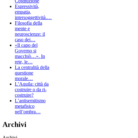
Costituzione
Espressività,
empatia,
intersoggettività.…
Filosofia della
mente e
neuroscienze: il
caso dei…
«Il capo del
Governo si
macchiò…». In
rete, le…
La centralità della
questione
morale…
L’Aquila: città da
costruire o da ri-
costruire?
L’antisemitismo
metafisico
nell’ombra…
Archivi
Archivi