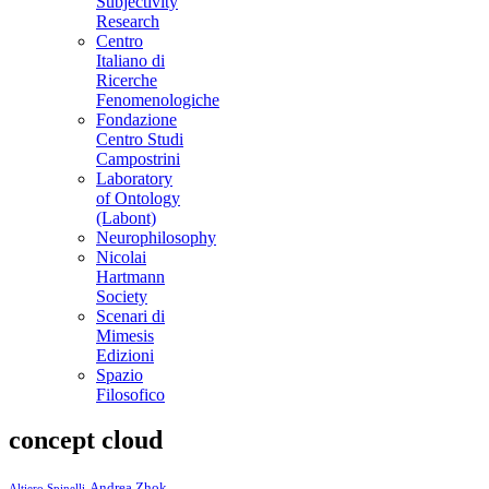
Subjectivity
Research
Centro
Italiano di
Ricerche
Fenomenologiche
Fondazione
Centro Studi
Campostrini
Laboratory
of Ontology
(Labont)
Neurophilosophy
Nicolai
Hartmann
Society
Scenari di
Mimesis
Edizioni
Spazio
Filosofico
concept cloud
Andrea Zhok
Altiero Spinelli