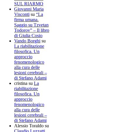
SUL RIARMO
Giovanni Maria
Visconti
su
“La
firma umana.
Saggio su Tzvetan
Todorov” – Il libro
di Giulia Cosio
Vando Borghi
su
La riabilitazione
filosofica. Un
approccio
fenomenologico
alla cura delle
lesioni cerebrali –
di Stefano Adami
cristina
su
La
riabilitazione
filosofica. Un
approccio
fenomenologico
alla cura delle
lesioni cerebrali –
di Stefano Adami
Alessio Toraldo
su
Claudio Luzzatti