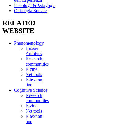
dell’Esperienza
Psicologia&Pedagogia
Ontologia Sociale
RELATED
WEBSITE
Phenomenology
Husserl
Archives
Research
communities
E-zine
Net tools
E-text on
line
Cognitive Science
Research
communities
E-zine
Net tools
E-text on
line