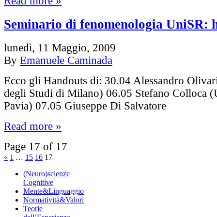
Read more »
Seminario di fenomenologia UniSR: 
lunedì, 11 Maggio, 2009
By
Emanuele Caminada
Ecco gli Handouts di: 30.04 Alessandro Olivari
degli Studi di Milano) 06.05 Stefano Colloca (
Pavia) 07.05 Giuseppe Di Salvatore
Read more »
Page 17 of 17
«
1
…
15
16
17
(Neuro)scienze
Cognitive
Mente&Linguaggio
Normatività&Valori
Teorie