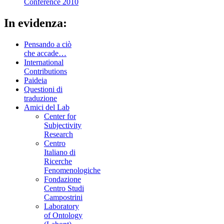
Conference 2010
In evidenza:
Pensando a ciò
che accade…
International
Contributions
Paideia
Questioni di
traduzione
Amici del Lab
Center for
Subjectivity
Research
Centro
Italiano di
Ricerche
Fenomenologiche
Fondazione
Centro Studi
Campostrini
Laboratory
of Ontology