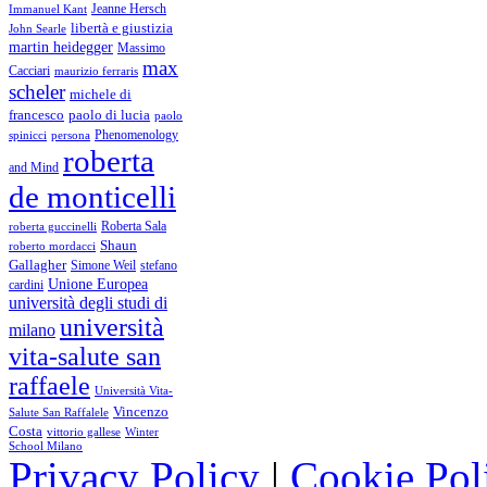
Immanuel Kant
Jeanne Hersch
libertà e giustizia
John Searle
martin heidegger
Massimo
max
Cacciari
maurizio ferraris
scheler
michele di
francesco
paolo di lucia
paolo
Phenomenology
spinicci
persona
roberta
and Mind
de monticelli
Roberta Sala
roberta guccinelli
Shaun
roberto mordacci
Gallagher
Simone Weil
stefano
Unione Europea
cardini
università degli studi di
università
milano
vita-salute san
raffaele
Università Vita-
Vincenzo
Salute San Raffalele
Costa
vittorio gallese
Winter
School Milano
Privacy Policy
|
Cookie Pol