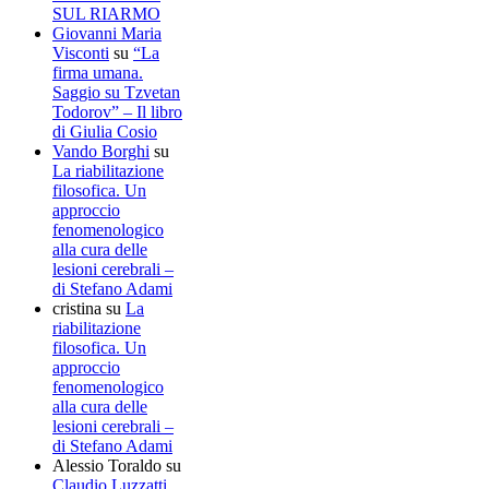
SUL RIARMO
Giovanni Maria
Visconti
su
“La
firma umana.
Saggio su Tzvetan
Todorov” – Il libro
di Giulia Cosio
Vando Borghi
su
La riabilitazione
filosofica. Un
approccio
fenomenologico
alla cura delle
lesioni cerebrali –
di Stefano Adami
cristina
su
La
riabilitazione
filosofica. Un
approccio
fenomenologico
alla cura delle
lesioni cerebrali –
di Stefano Adami
Alessio Toraldo
su
Claudio Luzzatti