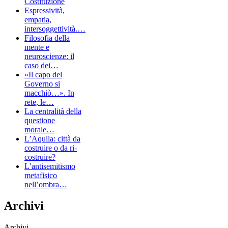
Costituzione
Espressività,
empatia,
intersoggettività.…
Filosofia della
mente e
neuroscienze: il
caso dei…
«Il capo del
Governo si
macchiò…». In
rete, le…
La centralità della
questione
morale…
L’Aquila: città da
costruire o da ri-
costruire?
L’antisemitismo
metafisico
nell’ombra…
Archivi
Archivi