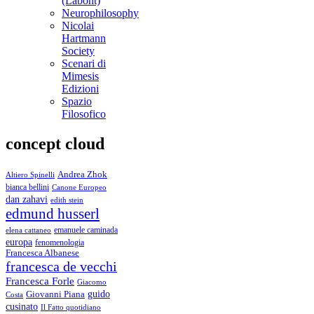
(Labont)
Neurophilosophy
Nicolai
Hartmann
Society
Scenari di
Mimesis
Edizioni
Spazio
Filosofico
concept cloud
Andrea Zhok
Altiero Spinelli
bianca bellini
Canone Europeo
dan zahavi
edith stein
edmund husserl
emanuele caminada
elena cattaneo
europa
fenomenologia
Francesca Albanese
francesca de vecchi
Francesca Forle
Giacomo
guido
Giovanni Piana
Costa
cusinato
Il Fatto quotidiano