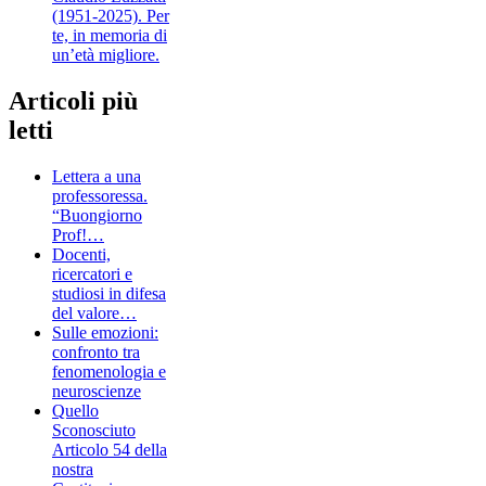
(1951-2025). Per
te, in memoria di
un’età migliore.
Articoli più
letti
Lettera a una
professoressa.
“Buongiorno
Prof!…
Docenti,
ricercatori e
studiosi in difesa
del valore…
Sulle emozioni:
confronto tra
fenomenologia e
neuroscienze
Quello
Sconosciuto
Articolo 54 della
nostra