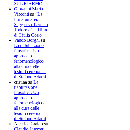
SUL RIARMO
Giovanni Maria
Visconti
su
“La
firma umana.
Saggio su Tzvetan
Todorov” – Il libro
di Giulia Cosio
Vando Borghi
su
La riabilitazione
filosofica. Un
approccio
fenomenologico
alla cura delle
lesioni cerebrali –
di Stefano Adami
cristina
su
La
riabilitazione
filosofica. Un
approccio
fenomenologico
alla cura delle
lesioni cerebrali –
di Stefano Adami
Alessio Toraldo
su
Claudio Luzzatti