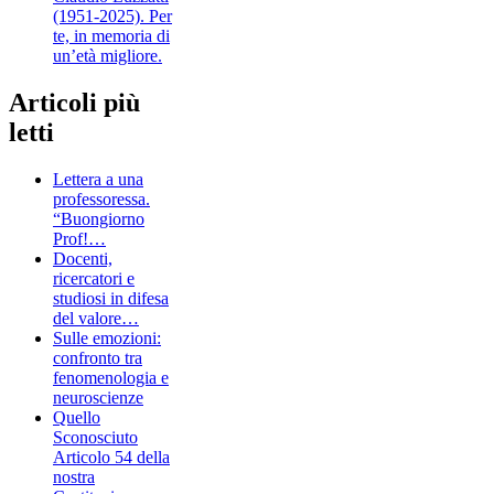
(1951-2025). Per
te, in memoria di
un’età migliore.
Articoli più
letti
Lettera a una
professoressa.
“Buongiorno
Prof!…
Docenti,
ricercatori e
studiosi in difesa
del valore…
Sulle emozioni:
confronto tra
fenomenologia e
neuroscienze
Quello
Sconosciuto
Articolo 54 della
nostra