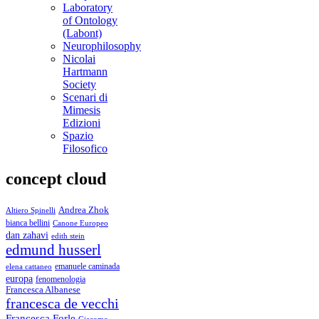
Laboratory
of Ontology
(Labont)
Neurophilosophy
Nicolai
Hartmann
Society
Scenari di
Mimesis
Edizioni
Spazio
Filosofico
concept cloud
Andrea Zhok
Altiero Spinelli
bianca bellini
Canone Europeo
dan zahavi
edith stein
edmund husserl
emanuele caminada
elena cattaneo
europa
fenomenologia
Francesca Albanese
francesca de vecchi
Francesca Forle
Giacomo