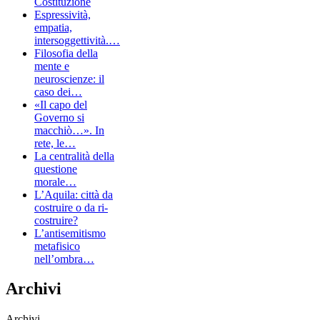
Costituzione
Espressività,
empatia,
intersoggettività.…
Filosofia della
mente e
neuroscienze: il
caso dei…
«Il capo del
Governo si
macchiò…». In
rete, le…
La centralità della
questione
morale…
L’Aquila: città da
costruire o da ri-
costruire?
L’antisemitismo
metafisico
nell’ombra…
Archivi
Archivi