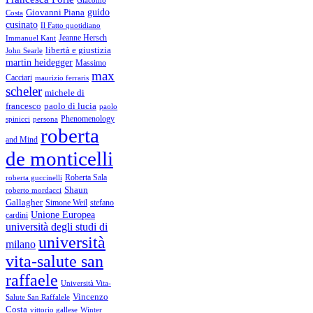
guido
Giovanni Piana
Costa
cusinato
Il Fatto quotidiano
Immanuel Kant
Jeanne Hersch
libertà e giustizia
John Searle
martin heidegger
Massimo
max
Cacciari
maurizio ferraris
scheler
michele di
francesco
paolo di lucia
paolo
Phenomenology
spinicci
persona
roberta
and Mind
de monticelli
Roberta Sala
roberta guccinelli
Shaun
roberto mordacci
Gallagher
Simone Weil
stefano
Unione Europea
cardini
università degli studi di
università
milano
vita-salute san
raffaele
Università Vita-
Vincenzo
Salute San Raffalele
Costa
vittorio gallese
Winter