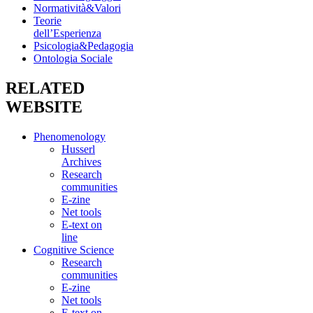
Normatività&Valori
Teorie
dell’Esperienza
Psicologia&Pedagogia
Ontologia Sociale
RELATED
WEBSITE
Phenomenology
Husserl
Archives
Research
communities
E-zine
Net tools
E-text on
line
Cognitive Science
Research
communities
E-zine
Net tools
E-text on